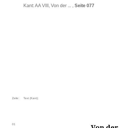
Kant: AA VIII, Von der ... ,
Seite 077
Zeile:
Text (Kant):
01
Von der