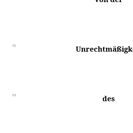
02
Unrechtmäßigk
03
des