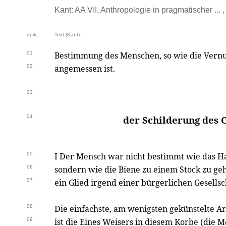
Kant: AA VII, Anthropologie in pragmatischer ... 
Zeile:
Text (Kant):
01
Bestimmung des Menschen, so wie die Vernunf
02
angemessen ist.
03
04
der Schilderung des 
05
I Der Mensch war nicht bestimmt wie das H
06
sondern wie die Biene zu einem Stock zu ge
07
ein Glied irgend einer bürgerlichen Gesellsch
08
Die einfachste, am wenigsten gekünstelte Ar
09
ist die Eines Weisers in diesem Korbe (die M