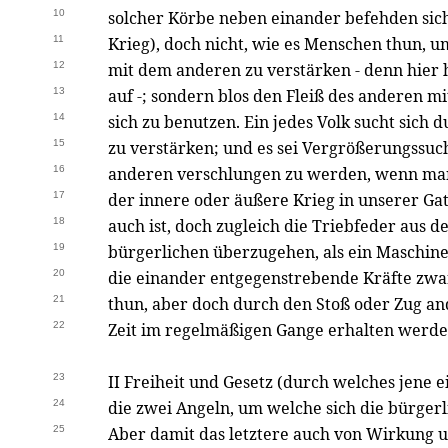
10
solcher Körbe neben einander befehden sich
11
Krieg), doch nicht, wie es Menschen thun, 
12
mit dem anderen zu verstärken - denn hier h
13
auf -; sondern blos den Fleiß des anderen mi
14
sich zu benutzen. Ein jedes Volk sucht sich
15
zu verstärken; und es sei Vergrößerungssuc
16
anderen verschlungen zu werden, wenn man
17
der innere oder äußere Krieg in unserer Gat
18
auch ist, doch zugleich die Triebfeder aus 
19
bürgerlichen überzugehen, als ein Maschi
20
die einander entgegenstrebende Kräfte zw
21
thun, aber doch durch den Stoß oder Zug an
22
Zeit im regelmäßigen Gange erhalten werde
23
II Freiheit und Gesetz (durch welches jene 
24
die zwei Angeln, um welche sich die bürger
25
Aber damit das letztere auch von Wirkung u