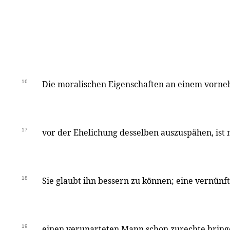
16
Die moralischen Eigenschaften an einem vorn
17
vor der Ehelichung desselben auszuspähen, ist n
18
Sie glaubt ihn bessern zu können; eine vernünfti
19
einen verunarteten Mann schon zurechte bring