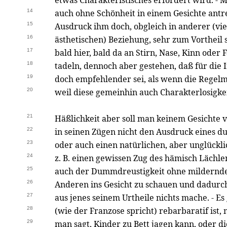
etwas Charakteristisches erfordert wird. - 
14
auch ohne Schönheit in einem Gesichte antr
15
Ausdruck ihm doch, obgleich in anderer (vie
16
ästhetischen) Beziehung, sehr zum Vortheil s
17
bald hier, bald da an Stirn, Nase, Kinn oder 
18
tadeln, dennoch aber gestehen, daß für die I
19
doch empfehlender sei, als wenn die Regel
20
weil diese gemeinhin auch Charakterlosigkeit
21
Häßlichkeit aber soll man keinem Gesichte 
22
in seinen Zügen nicht den Ausdruck eines 
23
oder auch einen natürlichen, aber unglückl
24
z. B. einen gewissen Zug des hämisch Lächlen
25
auch der Dummdreustigkeit ohne mildernde
26
Anderen ins Gesicht zu schauen und dadurc
27
aus jenes seinem Urtheile nichts mache. - Es
28
(wie der Franzose spricht) rebarbaratif ist,
29
man sagt, Kinder zu Bett jagen kann, oder d