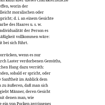
Man kann aber dieses Charakteristische
effen, worin der
lleicht moralischen oder
pricht; d. i. an einem Gesichte
Farbe des Haares u. s. w.
ndividualität der Person es
mäßigkeit vollkommen wäre:
 bei sich führt.
vorrücken, wenn es nur
durch Laster verdorbenen Gemüths,
ichen Hang dazu verräth:
den, sobald er spricht, oder
 Sanftheit im Anblick dem
h zu äußeren, daß man sich
 giebt Männer, deren Gesicht
 mit denen man, wie
ie ein von Pocken zerrissenes