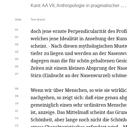
Kant: AA VII, Anthropologie in pragmatischer ... 
Zeile:
Text (Kant):
01
doch jene ernste Perpendicularität des Profi
02
welches jene Idealität in Ansehung der Kun
03
scheint. - Nach diesen mythologischen Mus
04
tiefer zu liegen und werden an der Nasenwur
05
dagegen man die für schön gehaltenen Gesic
06
Zeiten mit einem kleinen Absprung der Nase
07
Stirn (Einbucht an der Nasenwurzel) schöner
08
Wenn wir über Menschen, so wie sie wirkli
09
nachgehen, so zeigt sich: daß eine genau a
10
gemeiniglich einen sehr ordinären Menschen
11
ist, anzeige. Das Mittelmaß scheint das Gru
12
Schönheit, aber lange noch nicht die Schönhei
13