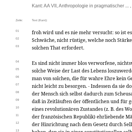
Kant: AA VII, Anthropologie in pragmatischer ... 
Zeile:
Text (Kant):
01
froh wird und es nie mehr versucht: so ist e
02
Schwäche, nicht rüstige, welche noch Stärk
03
solchen That erfordert.
04
Es sind nicht immer blos verworfene, nichts
05
solche Weise der Last des Lebens loszuwerd
06
man von solchen, die für wahre Ehre kein G
07
nicht leicht zu besorgen. - Indessen da sie 
08
der Mensch sich selbst dadurch zum Scheusa
09
daß in Zeitläuften der öffentlichen und für
10
eines revolutionären Zustandes (z. B. des W
11
der französischen Republik) ehrliebende Mä
12
der Hinrichtung nach dem Gesetz durch S
13