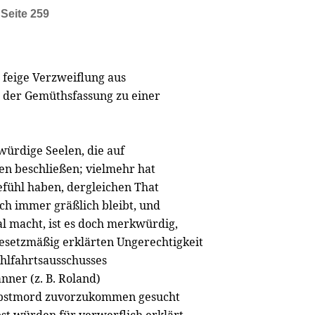
,
Seite 259
s feige Verzweiflung aus
e der Gemüthsfassung zu einer
würdige Seelen, die auf
en beschließen; vielmehr hat
efühl haben, dergleichen That
doch immer gräßlich bleibt, und
l macht, ist es doch merkwürdig,
 gesetzmäßig erklärten Ungerechtigkeit
ohlfahrtsausschusses
nner (z. B. Roland)
elbstmord zuvorzukommen gesucht