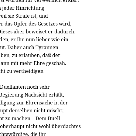
lbst würden für verwerflich erklärt
in jeder Hinrichtung
l sie Strafe ist, und
er das Opfer des Gesetzes wird,
Dieses aber beweiset er dadurch:
n, er ihn nun lieber wie ein
thut. Daher auch Tyrannen
aben, zu erlauben, daß der
 dann mit mehr Ehre geschah.
cht zu vertheidigen.
 Duellanten noch sehr
Regierung Nachsicht erhält,
digung zur Ehrensache in der
upt derselben nicht mischt;
ubt zu machen. - Dem Duell
tsoberhaupt nicht wohl überdachtes
chtswürdige, die ihr