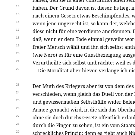
haben, den sie in einer constitutionellen se
14
haben. Der Grund davon ist dieser. Es liegt 
15
nach einem Gesetz etwas Beschimpfendes, wei
16
wenn jene ungerecht ist, so kann der, welch
17
diese nicht für eine verdiente anerkennen. 
18
daß, wenn er dem Tode einmal geweiht worde
19
freier Mensch wählt und ihn sich selbst an
20
(wie Nero) es für eine Gunstbezeigung ausg
21
Verurtheilte sich selbst umbrächte: weil es
22
- - Die Moralität aber hievon verlange ich ni
23
Der Muth des Kriegers aber ist von dem des
24
verschieden, wenn gleich das Duell von der 
25
und gewissermaßen Selbsthülfe wider Belei
26
Armee gemacht wird, in die sich das Oberha
27
ohne sie doch durchs Gesetz öffentlich erla
28
durch die Finger zu sehen, ist ein vom Staa
29
schreckliches Princip; denn es giebt auch Ni