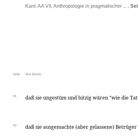
Kant: AA VII, Anthropologie in pragmatischer ... ,
Sei
Zeile:
Text (Kant):
01
daß sie ungestüm und hitzig wären "wie die Tata
02
daß sie ausgemachte (aber gelassene) Betrüger s