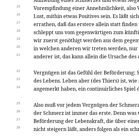
Aufhebung eines Schmerzes und etwas Negat
15
Vorempfindung einer Annehmlichkeit, also
16
Lust, mithin etwas Positives sein. Es läßt s
17
errathen, daß das erstere allein statt finden
18
schleppt uns vom gegenwärtigen zum künfti
19
wir zuerst genöthigt werden aus dem gege
20
in welchen anderen wir treten werden, nur 
21
anderer ist, das kann allein die Ursache de
22
Vergnügen ist das Gefühl der Beförderung; 
23
des Lebens. Leben aber (des Thiers) ist, wie
24
angemerkt haben, ein continuirliches Spiel
25
Also muß vor jedem Vergnügen der Schmer
26
der Schmerz ist immer das erste. Denn was 
27
Beförderung der Lebenskraft, die über eine
28
nicht steigern läßt, anders folgen als ein sc