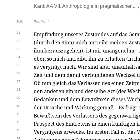
Kant: AA VII, Anthropologie in pragmatischer ... 
Zeile:
Text (Kant):
01
Empfindung unseres Zustandes auf das Gem
02
(durch den Sinn) mich antreibt meinen Zust
03
ihm herauszugehen): ist mir unangenehm - 
04
eben so mich antreibt, ihn zu erhalten (in i
05
es vergnügt mich. Wir sind aber unaufhalt
06
Zeit und dem damit verbundenen Wechsel d
07
Ob nun gleich das Verlassen des einen Zeitp
08
den anderen ein und derselbe Act (des Wechse
09
Gedanken und dem Bewußtsein dieses Wechse
10
der Ursache und Wirkung gemäß. - Es frägt s
11
Bewußtsein des Verlassens des gegenwärtige
12
Prospect des Eintretens in einen künftigen 
13
Vergnügens erwecke. Im ersten Fall ist das 
14