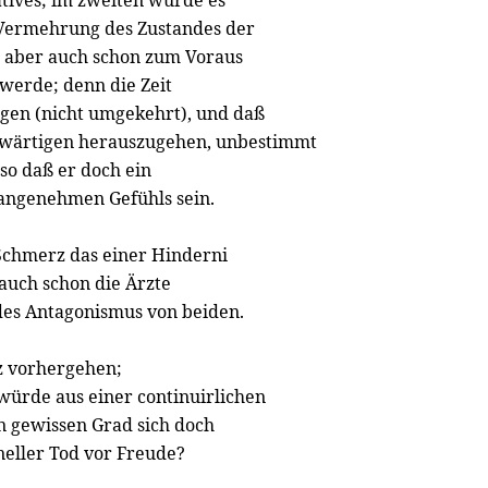
ives; im zweiten würde es
 Vermehrung des Zustandes der
ich aber auch schon zum Voraus
 werde; denn die Zeit
gen (nicht umgekehrt), und daß
nwärtigen herauszugehen, unbestimmt
so daß er doch ein
s angenehmen Gefühls sein.
Schmerz das einer Hinderni
 auch schon die Ärzte
 des Antagonismus von beiden.
z vorhergehen;
würde aus einer continuirlichen
n gewissen Grad sich doch
hneller Tod vor Freude?