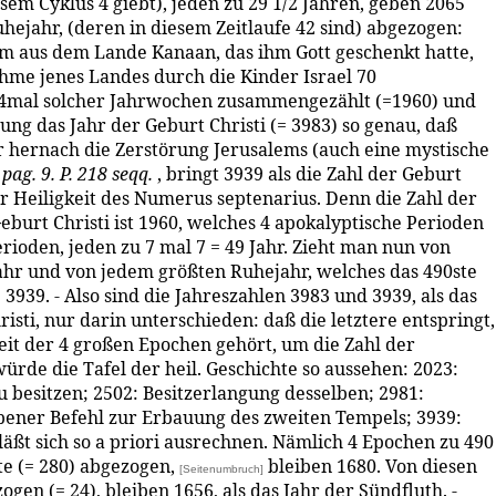
sem Cyklus 4 giebt), jeden zu 29 1/2 Jahren, geben 2065
Ruhejahr, (deren in diesem Zeitlaufe 42 sind) abgezogen:
ham aus dem Lande Kanaan, das ihm Gott geschenkt hatte,
ahme jenes Landes durch die Kinder Israel 70
o 4mal solcher Jahrwochen zusammengezählt (=1960) und
ng das Jahr der Geburt Christi (= 3983) so genau, daß
ahr hernach die Zerstörung Jerusalems (auch eine mystische
pag. 9. P. 218
seqq.
, bringt 3939 als die Zahl der Geburt
er Heiligkeit des Numerus septenarius. Denn die Zahl der
burt Christi ist 1960, welches 4 apokalyptische Perioden
erioden, jeden zu 7 mal 7 = 49 Jahr. Zieht man nun von
hr und von jedem größten Ruhejahr, welches das 490ste
 3939. - Also sind die Jahreszahlen 3983 und 3939, als das
sti, nur darin unterschieden: daß die letztere entspringt,
Zeit der 4 großen Epochen gehört, um die Zahl der
rde die Tafel der heil. Geschichte so aussehen: 2023:
u besitzen; 2502: Besitzerlangung desselben; 2981:
bener Befehl zur Erbauung des zweiten Tempels; 3939:
läßt sich so a priori ausrechnen. Nämlich 4 Epochen zu 490
te (= 280) abgezogen,
bleiben 1680. Von diesen
[Seitenumbruch]
gen (= 24), bleiben 1656, als das Jahr der Sündfluth. -