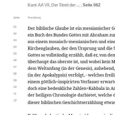
Kant: AA VII, Der Streit der ... ,
Seite 062
Zeile:
Text (Kant):
01
Der biblische Glaube ist ein messianischer 
02
ein Buch des Bundes Gottes mit Abraham zum
03
aus einem mosaisch=messianischen und ein
04
Kirchenglauben, der den Ursprung und die S
05
Gottes so vollständig erzählt, daß er, von d
06
überhaupt das oberste ist, und wobei kein 
07
dem Weltanfang (in der Genesis), anhebend, 
08
(in der Apokalypsis) verfolgt, - welches frei
09
einem göttlich=inspirirten Verfasser erwart
10
doch eine bedenkliche Zahlen=Kabbala in A
11
der heiligen Chronologie darbietet, welche 
12
dieser biblischen Geschichtserzählung etwa