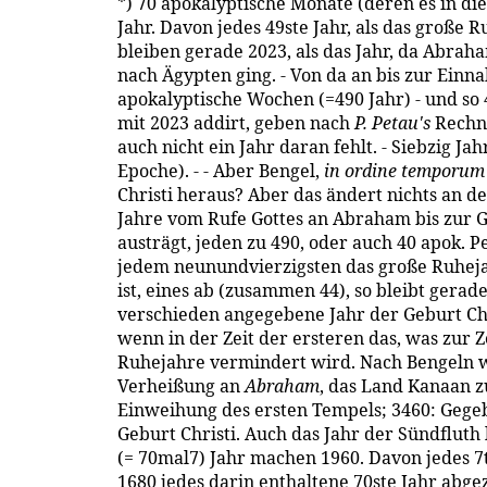
*) 70 apokalyptische Monate (deren es in die
Jahr. Davon jedes 49ste Jahr, als das große 
bleiben gerade 2023, als das Jahr, da Abra
nach Ägypten ging. - Von da an bis zur Einn
apokalyptische Wochen (=490 Jahr) - und s
mit 2023 addirt, geben nach
P. Petau's
Rechnu
auch nicht ein Jahr daran fehlt. - Siebzig J
Epoche). - - Aber Bengel,
in ordine temporum 
Christi heraus? Aber das ändert nichts an d
Jahre vom Rufe Gottes an Abraham bis zur Ge
austrägt, jeden zu 490, oder auch 40 apok. P
jedem neunundvierzigsten das große Ruheja
ist, eines ab (zusammen 44), so bleibt gerade
verschieden angegebene Jahr der Geburt Chri
wenn in der Zeit der ersteren das, was zur 
Ruhejahre vermindert wird. Nach Bengeln wü
Verheißung an
Abraham
, das Land Kanaan z
Einweihung des ersten Tempels; 3460: Gege
Geburt Christi. Auch das Jahr der Sündfluth 
(= 70mal7) Jahr machen 1960. Davon jedes 7
1680 jedes darin enthaltene 70ste Jahr abgezo