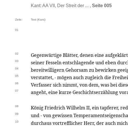
Kant: AA VII, Der Streit der ... ,
Seite 005
Zeile:
Text (Kant):
01
02
Gegenwärtige Blätter, denen eine aufgeklär
03
seiner Fesseln entschlagende und eben durc
04
bereitwilligern Gehorsam zu bewirken geeig
05
verstattet, - mögen auch zugleich die Freihe
06
Verfasser sich nimmt, von dem, was bei die
07
angeht, eine kurze Geschichtserzählung vora
08
König Friedrich Wilhelm II, ein tapferer, r
09
und - von gewissen Temperamentseigenscha
10
durchaus vortrefflicher Herr, der auch mich