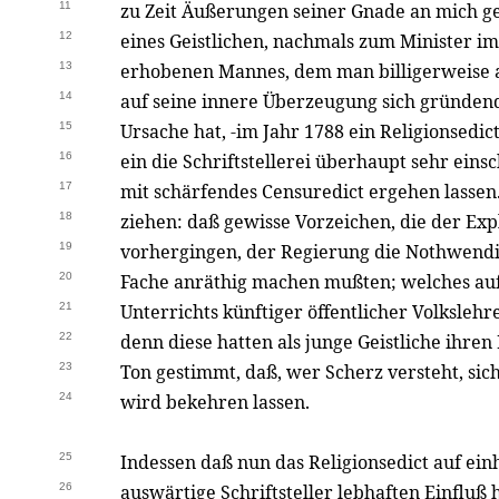
11
zu Zeit Äußerungen seiner Gnade an mich ge
12
eines Geistlichen, nachmals zum Minister i
13
erhobenen Mannes, dem man billigerweise a
14
auf seine innere Überzeugung sich gründen
15
Ursache hat, -im Jahr 1788 ein Religionsedic
16
ein die Schriftstellerei überhaupt sehr ein
17
mit schärfendes Censuredict ergehen lassen
18
ziehen: daß gewisse Vorzeichen, die der Exp
19
vorhergingen, der Regierung die Nothwendi
20
Fache anräthig machen mußten; welches au
21
Unterrichts künftiger öffentlicher Volkslehr
22
denn diese hatten als junge Geistliche ihren
23
Ton gestimmt, daß, wer Scherz versteht, sic
24
wird bekehren lassen.
25
Indessen daß nun das Religionsedict auf ein
26
auswärtige Schriftsteller lebhaften Einflu