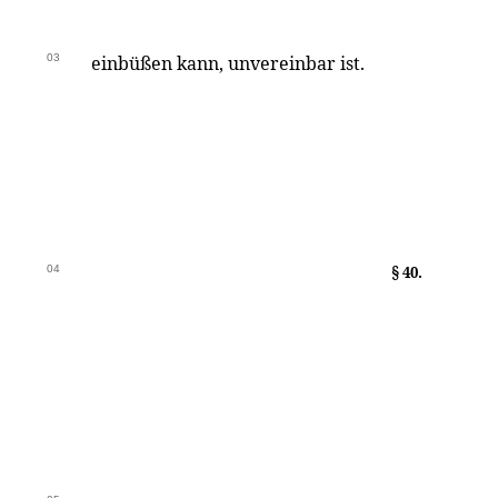
03
einbüßen kann, unvereinbar ist.
04
§ 40.