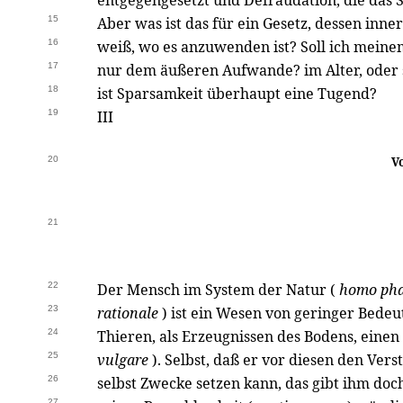
entgegengesetzt und Defraudation, die das Su
15
Aber was ist das für ein Gesetz, dessen inne
16
weiß, wo es anzuwenden ist? Soll ich mein
17
nur dem äußeren Aufwande? im Alter, oder 
18
ist Sparsamkeit überhaupt eine Tugend?
19
III
20
V
21
22
Der Mensch im System der Natur (
homo pha
23
rationale
) ist ein Wesen von geringer Bede
24
Thieren, als Erzeugnissen des Bodens, eine
25
vulgare
). Selbst, daß er vor diesen den Ver
26
selbst Zwecke setzen kann, das gibt ihm do
27