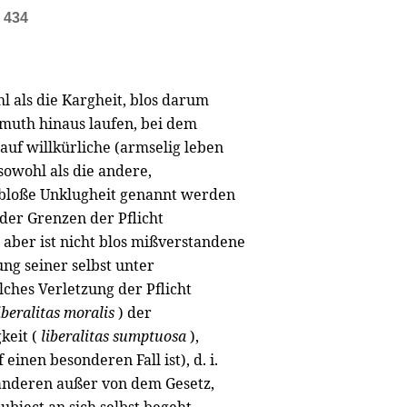
e 434
 als die Kargheit, blos darum
Armuth hinaus laufen, bei dem
auf willkürliche (armselig leben
e sowohl als die andere,
 bloße Unklugheit genannt werden
 der Grenzen der Pflicht
 aber ist nicht blos mißverstandene
ng seiner selbst unter
lches Verletzung der Pflicht
iberalitas moralis
) der
keit (
liberalitas sumptuosa
),
inen besonderen Fall ist), d. i.
anderen außer von dem Gesetz,