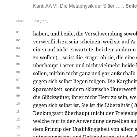
Kant: AA VI, Die Metaphysik der Sitten. ... ,
Seit
Zeile:
Text (Kant):
01
haben, und beide, die Verschwendung sowohl
02
verwerflich zu sein scheinen, weil sie auf 
03
einen auf nicht erwartete, bei dem anderen 
04
zu wollen), - so ist die Frage: ob sie, die ein
05
überhaupt Laster und nicht vielmehr beide
06
sollen, mithin nicht ganz und gar außerhalb
07
gegen sich selbst liegen mögen. Die Kargheit
08
Sparsamkeit, sondern sklavische Unterwerfu
09
die Glücksgüter, ihrer nicht Herr zu sein, we
10
gegen sich selbst ist. Sie ist die Liberalität (
l
11
Denkungsart überhaupt (nicht der Freigebig
12
welche nur in der Anwendung derselben auf e
13
dem Princip der Unabhängigkeit von allem 
14