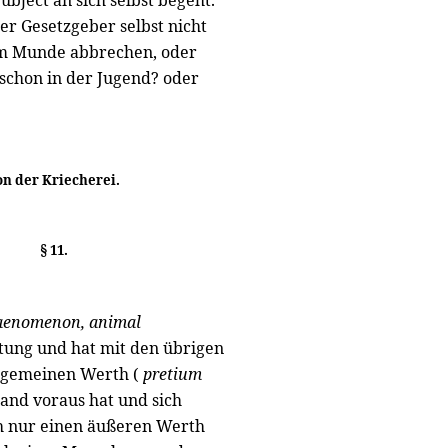
bject an sich selbst begeht.
rer Gesetzgeber selbst nicht
em Munde abbrechen, oder
schon in der Jugend? oder
on der Kriecherei.
§ 11.
enomenon, animal
utung und hat mit den übrigen
n gemeinen Werth (
pretium
stand voraus hat und sich
ch nur einen äußeren Werth