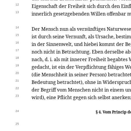
12
Eigenschaft der Freiheit sich durch den Ein
13
innerlich gesetzgebenden Willen offenbar m
14
Der Mensch nun als vernünftiges Naturwese
15
ist durch seine Vernunft, als Ursache, bes
16
in der Sinnenwelt, und hiebei kommt der Beg
17
noch nicht in Betrachtung. Eben derselbe ab
18
nach, d. i. als mit innerer Freiheit begabtes
19
gedacht, ist ein der Verpflichtung fähiges W
20
(die Menschheit in seiner Person) betrachtet
21
Bedeutung betrachtet), ohne in Widerspruch
22
der Begriff vom Menschen nicht in einem u
23
wird), eine Pflicht gegen sich selbst anerke
24
§ 4. Vom Princip d
25