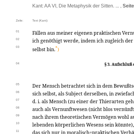
Kant: AA VI, Die Metaphysik der Sitten. ... ,
Seit
Zeile:
Text (Kant):
01
Fällen aus meiner eigenen praktischen Vern
02
ich genöthigt werde, indem ich zugleich de
03
*
selbst bin.
)
04
§ 3. Aufschluß
05
Der Mensch betrachtet sich in dem Bewußtse
06
sich selbst, als Subject derselben, in zwiefa
07
d. i. als Mensch (zu einer der Thierarten ge
08
auch als Vernunftwesen (nicht blos vernünft
09
nach ihrem theoretischen Vermögen wohl au
10
lebenden körperlichen Wesens sein könnte),
11
das sich nur in moralisch=praktischen Verhä