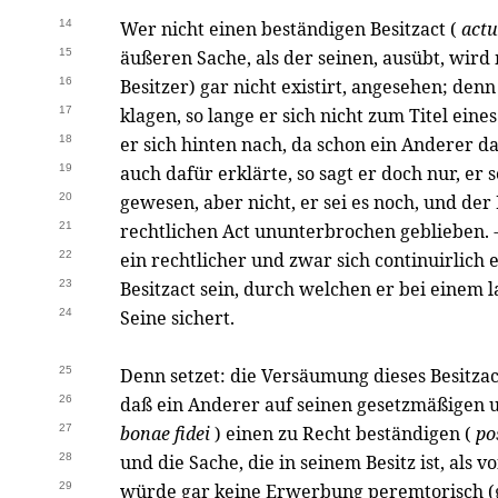
14
Wer nicht einen beständigen Besitzact (
actu
15
äußeren Sache, als der seinen, ausübt, wird m
16
Besitzer) gar nicht existirt, angesehen; den
17
klagen, so lange er sich nicht zum Titel eine
18
er sich hinten nach, da schon ein Anderer 
19
auch dafür erklärte, so sagt er doch nur, e
20
gewesen, aber nicht, er sei es noch, und der 
21
rechtlichen Act ununterbrochen geblieben. -
22
ein rechtlicher und zwar sich continuirlich
23
Besitzact sein, durch welchen er bei einem 
24
Seine sichert.
25
Denn setzet: die Versäumung dieses Besitzact
26
daß ein Anderer auf seinen gesetzmäßigen u
27
bonae fidei
) einen zu Recht beständigen (
pos
28
und die Sache, die in seinem Besitz ist, als
29
würde gar keine Erwerbung peremtorisch (ge