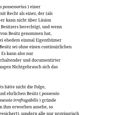
s possessorius
) einer
it Recht als einer, der (als
n er kann nicht über Läsion
s Besitzers berechtigt, und wenn
davon Besitz genommen hat,
r sei ehedem einmal Eigenthümer
Besitz sei ohne einen continuirlichen
 Es kann also nur
 erhaltender und documentirter
langen Nichtgebrauch sich das
s hätte nicht die Folge,
nd ehrlichen Besitz (
possessio
sessio irrefragabilis
) gründe
 von ihm erworben ansehe, so
sichert), sondern alle nur provisorisch