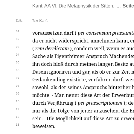
Kant: AA VI, Die Metaphysik der Sitten. ... ,
Seit
Zeile:
Text (Kant):
01
voraussetzen darf (
per consensum praesum
02
da er nicht widerspricht, annehmen kann, e
03
(
rem derelictam
), sondern weil, wenn es a
04
Sache als Eigenthümer Anspruch Machenden
05
ihn doch bloß durch meinen langen Besitz au
06
Dasein ignoriren und gar, als ob er zur Zeit 
07
Gedankending existirte, verfahren darf: wen
08
sowohl, als der seines Anspruchs hinterher 
09
möchte. - Man nennt diese Art der Erwerbung
10
durch Verjährung (
per praescriptionem
); d
11
nur als die Folge von jener anzusehen; di
12
sein. - Die Möglichkeit auf diese Art zu erwe
13
beweisen.