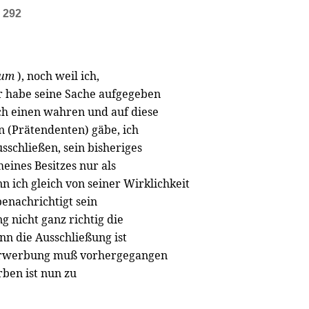
e 292
tum
), noch weil ich,
r habe seine Sache aufgegeben
uch einen wahren und auf diese
 (Prätendenten) gäbe, ich
sschließen, sein bisheriges
meines Besitzes nur als
n ich gleich von seiner Wirklichkeit
benachrichtigt sein
 nicht ganz richtig die
enn die Ausschließung ist
e Erwerbung muß vorhergegangen
rben ist nun zu