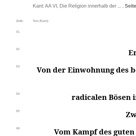
Kant: AA VI, Die Religion innerhalb der ... ,
Seit
Zeile:
Text (Kant):
01
02
Er
03
Von der Einwohnung des bö
04
radicalen Bösen 
05
Zw
06
Vom Kampf des guten 