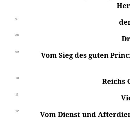
Her
07
de
08
Dr
09
Vom Sieg des guten Princ
10
Reichs 
11
Vi
12
Vom Dienst und Afterdien