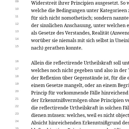
09
Widerstreit ihrer Principien ausgesetzt. So 
10
welche die Bedingungen unter Kategorieen z
11
für sich nicht nomothetisch; sondern nannt
12
der sinnlichen Anschauung, unter welchen 
13
als Gesetze des Verstandes, Realität (Anw
14
worüber sie niemals mit sich selbst in Unein
15
nach) gerathen konnte.
16
Allein die reflectirende Urtheilskraft soll 
17
welches noch nicht gegeben und also in der 
18
der Reflexion über Gegenstände ist, für die 
19
einem Gesetze mangelt, oder an einem Begri
20
Princip für vorkommende Fälle hinreichend
21
der Erkenntnißvermögen ohne Principien ve
22
die reflectirende Urtheilskraft in solchen Fä
23
dienen müssen: welches, weil es nicht object
24
Absicht hinreichenden Erkenntnißgrund des 
25