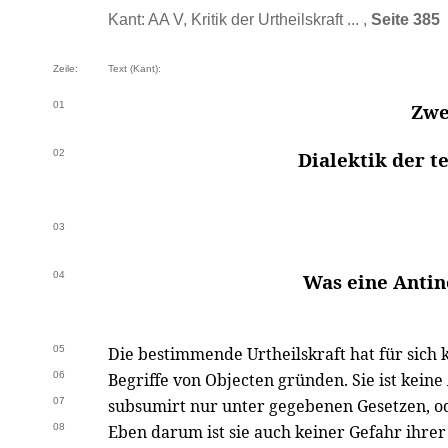
Kant: AA V, Kritik der Urtheilskraft ... ,
Seite 385
Zeile:
Text (Kant):
01
Zwe
02
Dialektik der t
03
04
Was eine Antin
05
Die bestimmende Urtheilskraft hat für sich 
06
Begriffe von Objecten gründen. Sie ist kein
07
subsumirt nur unter gegebenen Gesetzen, ode
08
Eben darum ist sie auch keiner Gefahr ihre