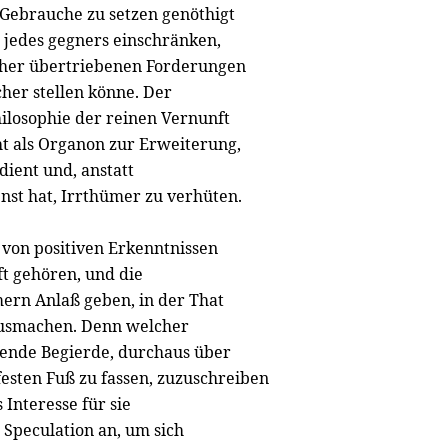
 Gebrauche zu setzen genöthigt
 jedes gegners einschränken,
orher übertriebenen Forderungen
cher stellen könne. Der
hilosophie der reinen Vernunft
cht als Organon zur Erweiterung,
ient und, anstatt
enst hat, Irrthümer zu verhüten.
von positiven Erkenntnissen
ft gehören, und die
mern Anlaß geben, in der That
 ausmachen. Denn welcher
pfende Begierde, durchaus über
esten Fuß zu fassen, zuzuschreiben
 Interesse für sie
n Speculation an, um sich