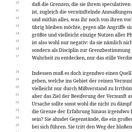
10
daß die Grenzen, die sie ihrem speculativen
11
ist, zugleich die vernünftelnde Anmaßungen
12
und mithin alles, was ihr noch von ihren v
13
übrig bleiben möchte, gegen alle Angriffe si
14
größte und vielleicht einzige Nutzen aller P
15
ist also wohl nur negativ: da sie nämlich ni
16
sondern als Disciplin zur Grenzbestimmung d
17
Wahrheit zu entdecken, nur das stille Verdi
18
Indessen muß es doch irgendwo einen Quell 
19
geben, welche ins Gebiet der reinen Vernun
20
vielleicht nur durch Mißverstand zu Irrthü
21
aber das Ziel der Beeiferung der Vernunft
22
Ursache sollte sonst wohl die nicht zu däm
23
die Grenze der Erfahrung hinaus irgendwo f
24
sein? Sie ahndet Gegenstände, die ein großes
25
bei sich führen. Sie tritt den Weg der bloße