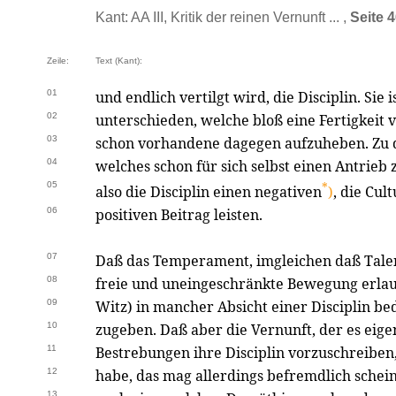
Kant: AA III, Kritik der reinen Vernunft ... ,
Seite 
Zeile:
Text (Kant):
01
und endlich vertilgt wird, die Disciplin. Sie 
02
unterschieden, welche bloß eine Fertigkeit v
03
schon vorhandene dagegen aufzuheben. Zu de
04
welches schon für sich selbst einen Antrieb
05
*
also die Disciplin einen negativen
)
, die Cul
06
positiven Beitrag leisten.
07
Daß das Temperament, imgleichen daß Talent
08
freie und uneingeschränkte Bewegung erlaub
09
Witz) in mancher Absicht einer Disciplin be
10
zugeben. Daß aber die Vernunft, der es eigen
11
Bestrebungen ihre Disciplin vorzuschreiben,
12
habe, das mag allerdings befremdlich scheine
13