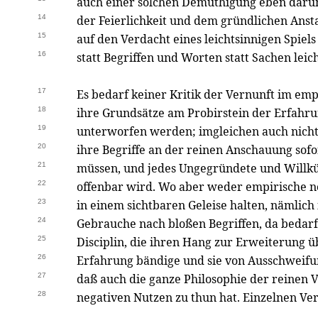
auch einer solchen Demüthigung eben darum
14
der Feierlichkeit und dem gründlichen Ansta
15
auf den Verdacht eines leichtsinnigen Spiel
16
statt Begriffen und Worten statt Sachen leic
17
Es bedarf keiner Kritik der Vernunft im em
18
ihre Grundsätze am Probirstein der Erfahru
19
unterworfen werden; imgleichen auch nicht
20
ihre Begriffe an der reinen Anschauung sof
21
müssen, und jedes Ungegründete und Willkü
22
offenbar wird. Wo aber weder empirische n
23
in einem sichtbaren Geleise halten, nämlich
24
Gebrauche nach bloßen Begriffen, da bedarf 
25
Disciplin, die ihren Hang zur Erweiterung 
26
Erfahrung bändige und sie von Ausschweifu
27
daß auch die ganze Philosophie der reinen 
28
negativen Nutzen zu thun hat. Einzelnen V