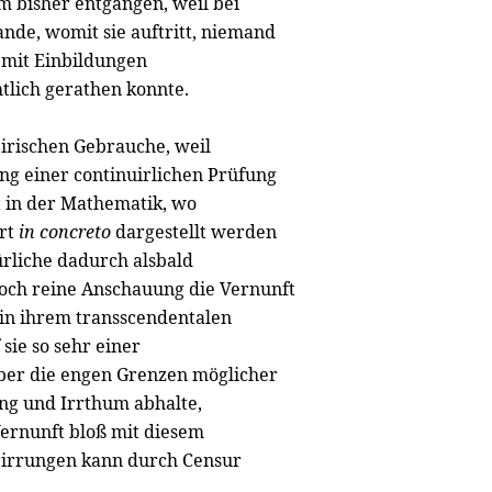
 bisher entgangen, weil bei
nde, womit sie auftritt, niemand
s mit Einbildungen
htlich gerathen konnte.
pirischen Gebrauche, weil
ng einer continuirlichen Prüfung
 in der Mathematik, wo
ort
in concreto
dargestellt werden
rliche dadurch alsbald
och reine Anschauung die Vernunft
 in ihrem transscendentalen
sie so sehr einer
über die engen Grenzen möglicher
ng und Irrthum abhalte,
Vernunft bloß mit diesem
erirrungen kann durch Censur