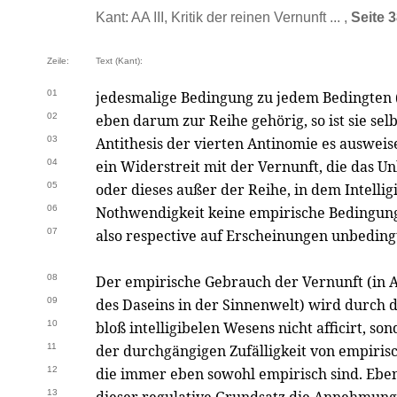
Kant: AA III, Kritik der reinen Vernunft ... ,
Seite 
Zeile:
Text (Kant):
01
jedesmalige Bedingung zu jedem Bedingten 
02
eben darum zur Reihe gehörig, so ist sie se
03
Antithesis der vierten Antinomie es ausweis
04
ein Widerstreit mit der Vernunft, die das Un
05
oder dieses außer der Reihe, in dem Intelli
06
Nothwendigkeit keine empirische Bedingung
07
also respective auf Erscheinungen unbeding
08
Der empirische Gebrauch der Vernunft (in
09
des Daseins in der Sinnenwelt) wird durch 
10
bloß intelligibelen Wesens nicht afficirt, s
11
der durchgängigen Zufälligkeit von empiri
12
die immer eben sowohl empirisch sind. Eben
13