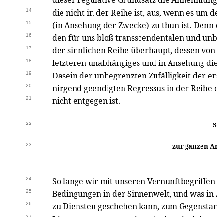
dieser regulative Grundsatz die Annehmung e
14
die nicht in der Reihe ist, aus, wenn es um
15
(in Ansehung der Zwecke) zu thun ist. Denn 
16
den für uns bloß transscendentalen und un
17
der sinnlichen Reihe überhaupt, dessen von
18
letzteren unabhängiges und in Ansehung di
19
Dasein der unbegrenzten Zufälligkeit der 
20
nirgend geendigten Regressus in der Reihe
21
nicht entgegen ist.
22
S
23
zur ganzen A
24
So lange wir mit unseren Vernunftbegriffen b
25
Bedingungen in der Sinnenwelt, und was in
26
zu Diensten geschehen kann, zum Gegenstan
27