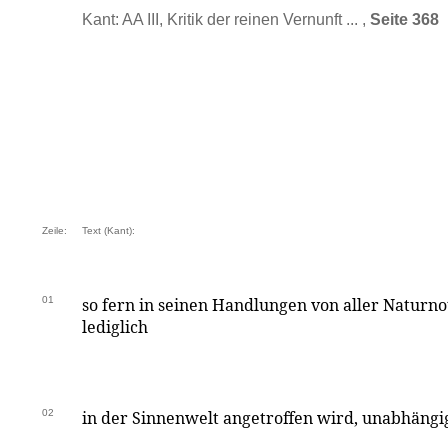
Kant: AA III, Kritik der reinen Vernunft ... ,
Seite 368
Zeile:
Text (Kant):
01
so fern in seinen Handlungen von aller Naturno
lediglich
02
in der Sinnenwelt angetroffen wird, unabhängig