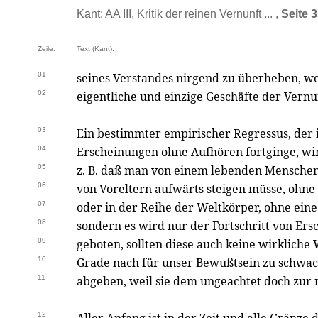
Kant: AA III, Kritik der reinen Vernunft ... ,
Seite 
Zeile:
Text (Kant):
01
seines Verstandes nirgend zu überheben, w
02
eigentliche und einzige Geschäfte der Vernun
03
Ein bestimmter empirischer Regressus, der 
04
Erscheinungen ohne Aufhören fortginge, wir
05
z. B. daß man von einem lebenden Menschen
06
von Voreltern aufwärts steigen müsse, ohne 
07
oder in der Reihe der Weltkörper, ohne ein
08
sondern es wird nur der Fortschritt von Er
09
geboten, sollten diese auch keine wirklic
10
Grade nach für unser Bewußtsein zu schwac
11
abgeben, weil sie dem ungeachtet doch zur
12