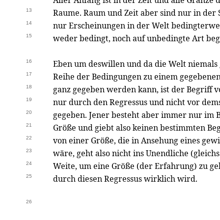
Aller Anfang ist in der Zeit und alle Gränz
13
Raume. Raum und Zeit aber sind nur in der 
14
nur Erscheinungen in der Welt bedingterweis
15
weder bedingt, noch auf unbedingte Art beg
16
Eben um deswillen und da die Welt niemals 
17
Reihe der Bedingungen zu einem gegebenen 
18
ganz gegeben werden kann, ist der Begriff 
19
nur durch den Regressus und nicht vor dems
20
gegeben. Jener besteht aber immer nur im
21
Größe und giebt also keinen bestimmten Begr
22
von einer Größe, die in Ansehung eines gew
23
wäre, geht also nicht ins Unendliche (glei
24
Weite, um eine Größe (der Erfahrung) zu geb
25
durch diesen Regressus wirklich wird.
26