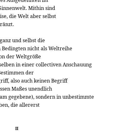
e des Ausgedehnten im
Sinnenwelt. Mithin sind
e, die Welt aber selbst
ränzt.
ganz und selbst die
Bedingten nicht als Weltreihe
von der Weltgröße
elben in einer collectiven Anschauung
 Bestimmen der
iff, also auch keinen Begriff
issen Maßes unendlich
chsam gegebene), sondern in unbestimmte
en, die allererst
II