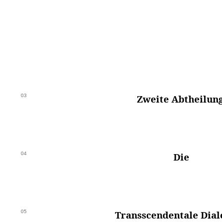
03
Zweite Abtheilung
04
Die
05
Transscendentale Dial