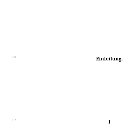
06
Einleitung.
07
I