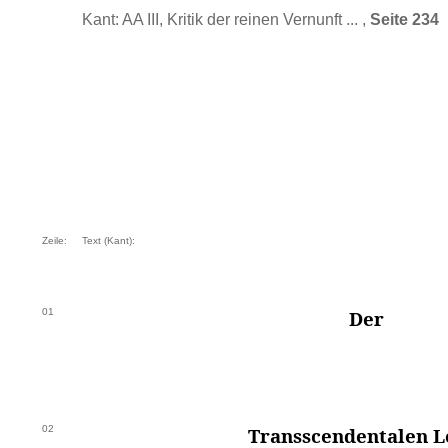
Kant: AA III, Kritik der reinen Vernunft ... ,
Seite 234
Zeile:
Text (Kant):
01
Der
02
Transscendentalen L