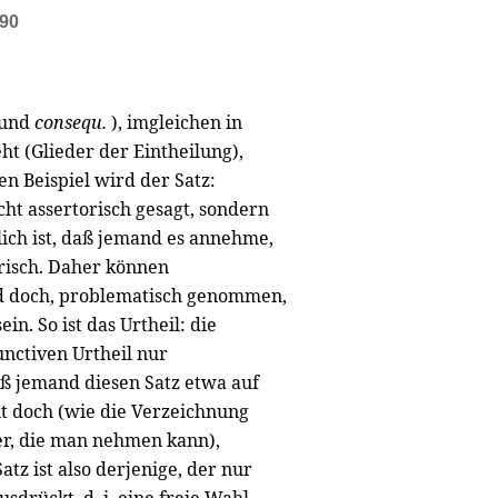
090
und
consequ.
), imgleichen in
t (Glieder der Eintheilung),
n Beispiel wird der Satz:
cht assertorisch gesagt, sondern
lich ist, daß jemand es annehme,
orisch. Daher können
und doch, problematisch genommen,
n. So ist das Urtheil: die
unctiven Urtheil nur
ß jemand diesen Satz etwa auf
t doch (wie die Verzeichnung
rer, die man nehmen kann),
tz ist also derjenige, der nur