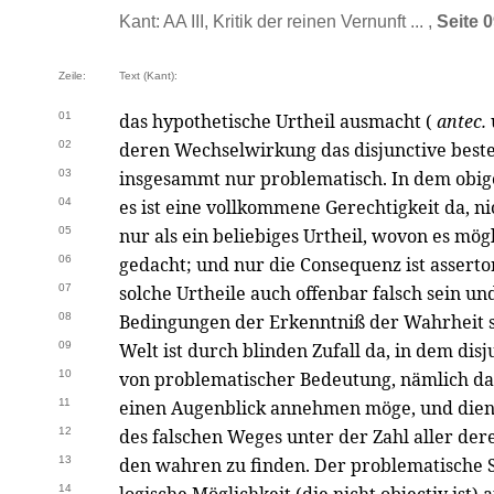
Kant: AA III, Kritik der reinen Vernunft ... ,
Seite 
Zeile:
Text (Kant):
01
das hypothetische Urtheil ausmacht (
antec.
02
deren Wechselwirkung das disjunctive besteh
03
insgesammt nur problematisch. In dem obige
04
es ist eine vollkommene Gerechtigkeit da, ni
05
nur als ein beliebiges Urtheil, wovon es mög
06
gedacht; und nur die Consequenz ist assert
07
solche Urtheile auch offenbar falsch sein 
08
Bedingungen der Erkenntniß der Wahrheit sei
09
Welt ist durch blinden Zufall da, in dem disj
10
von problematischer Bedeutung, nämlich da
11
einen Augenblick annehmen möge, und dien
12
des falschen Weges unter der Zahl aller de
13
den wahren zu finden. Der problematische Sa
14