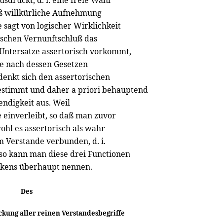
usdrückt, d. i. eine freie Wahl
loß willkürliche Aufnehmung
 sagt von logischer Wirklichkeit
ischen Vernunftschluß das
Untersatze assertorisch vorkommt,
de nach dessen Gesetzen
denkt sich den assertorischen
bestimmt und daher a priori behauptend
ndigkeit aus. Weil
 einverleibt, so daß man zuvor
ohl es assertorisch als wahr
m Verstande verbunden, d. i.
 so kann man diese drei Functionen
nkens überhaupt nennen.
Des
ckung aller reinen Verstandesbegriffe