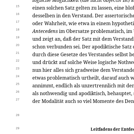
logische Möglichkeit (die nicht objectiv ist) a
15
einen solchen Satz gelten zu lassen, eine b
16
desselben in den Verstand. Der assertorische
17
oder Wahrheit, wie etwa in einem hypothet
18
Antecedens
im Obersatze problematisch, im 
19
und zeigt an, daß der Satz mit dem Verstan
20
schon verbunden sei. Der apodiktische Satz 
21
durch diese Gesetze des Verstandes selbst 
22
und drückt auf solche Weise logische Nothwe
23
nun hier alles sich gradweise dem Verstande
24
etwas problematisch urtheilt, darauf auch w
25
annimmt, endlich als unzertrennlich mit de
26
als nothwendig und apodiktisch, behauptet,
27
der Modalität auch so viel Momente des De
28
29
Leitfadens der Entde