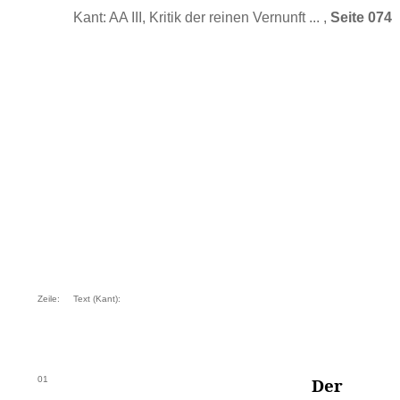
Kant: AA III, Kritik der reinen Vernunft ... ,
Seite 074
Zeile:
Text (Kant):
01
Der