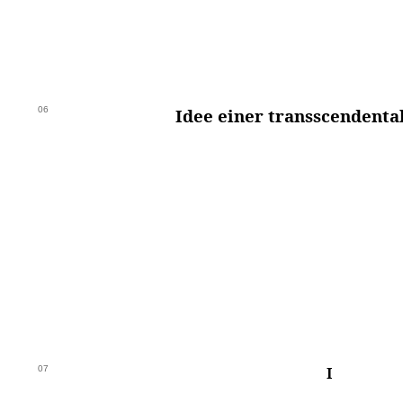
06
Idee einer transscendenta
07
I