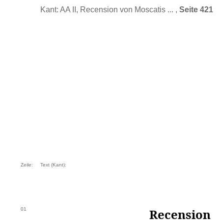
Kant: AA II, Recension von Moscatis ... ,
Seite 421
Zeile:
Text (Kant):
01
Recension