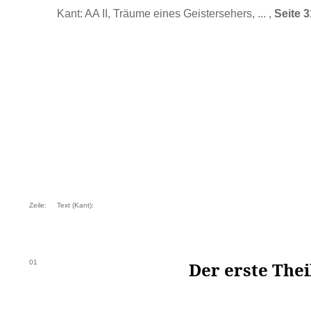
Kant: AA II, Träume eines Geistersehers, ... ,
Seite 
Zeile:
Text (Kant):
01
Der erste Thei