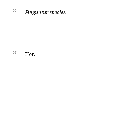
06
Finguntur species.
07
Hor.