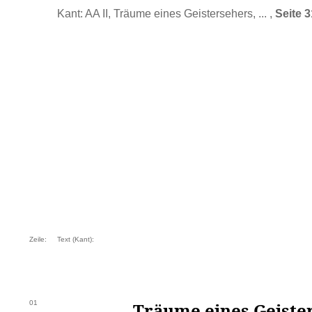
Kant: AA II, Träume eines Geistersehers, ... ,
Seite 
Zeile:
Text (Kant):
01
Träume eines Geiste