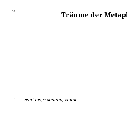
04
Träume der Metaph
05
velut aegri somnia, vanae