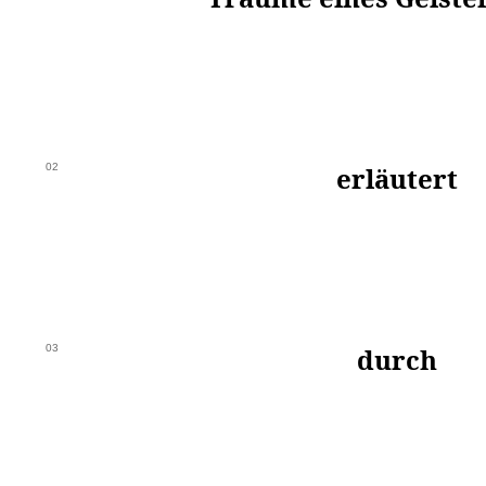
02
erläutert
03
durch