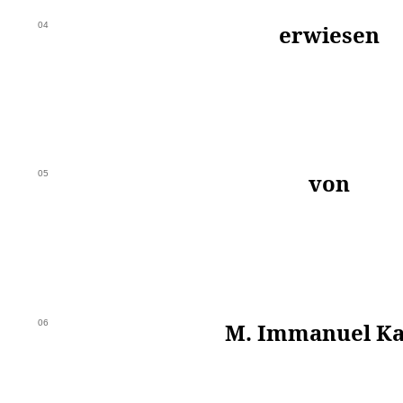
04
erwiesen
05
von
06
M. Immanuel Ka