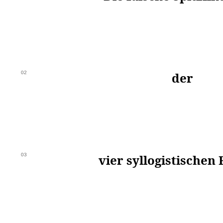
02
der
03
vier syllogistischen