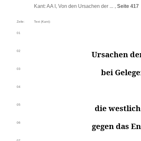
Kant: AA I, Von den Ursachen der ... ,
Seite 417
Zeile:
Text (Kant):
01
02
Ursachen de
03
bei Gelege
04
05
die westlic
06
gegen das En
07