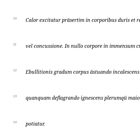
10
Calor excitatur präsertim in corporibus duris et r
11
vel concussione. In nullo corpore in immensum cr
12
Ebullitionis gradum corpus ästuando incalescen
13
quanquam deflagrando ignescens plerumqü maior
14
potiatur.