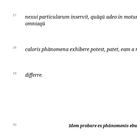
27
nexui particularum inservit, quäqü adeo in mot
omniaqü
28
caloris phänomena exhibere potest, patet, eam a 
29
differre.
30
Idem probare ex phänomenis ebul