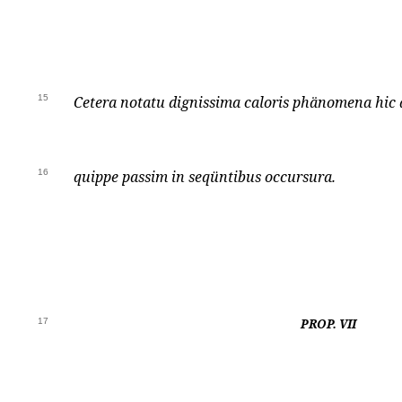
15
Cetera notatu dignissima caloris phänomena hic 
16
quippe passim in seqüntibus occursura.
17
PROP. VII