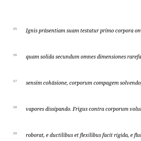
05
Ignis präsentiam suam testatur primo corpora om
06
quam solida secundum omnes dimensiones rarefaci
07
sensim cohäsione, corporum compagem solvendo,
08
vapores dissipando. Frigus contra corporum vol
09
roborat, e ductilibus et flexilibus facit rigida, e fl