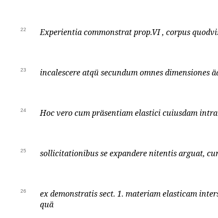
22
Experientia commonstrat prop.VI , corpus quodvi
23
incalescere atqü secundum omnes dimensiones äqu
24
Hoc vero cum präsentiam elastici cuiusdam intra
25
sollicitationibus se expandere nitentis arguat, c
26
ex demonstratis sect. 1. materiam elasticam inter
quä