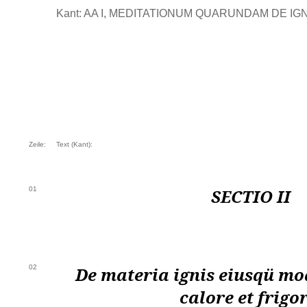
Kant: AA I, MEDITATIONUM QUARUNDAM DE IGNE 
Zeile:
Text (Kant):
01
SECTIO II
02
De materia ignis eiusqü mod
calore et frigor