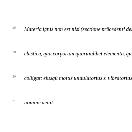
18
Materia ignis non est nisi (sectione präcedenti de
19
elastica, quä corporum quorumlibet elementa, qui
20
colligat; eiusqü motus undulatorius s. vibratorius
21
nomine venit.