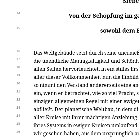
Siebe
14
Von der Schöpfung im g
15
sowohl dem R
16
Das Weltgebäude setzt durch seine unerme
17
die unendliche Mannigfaltigkeit und Schönh
18
allen Seiten hervorleuchtet, in ein stilles E
19
aller dieser Vollkommenheit nun die Einbild
20
so nimmt den Verstand andererseits eine a
21
ein, wenn er betrachtet, wie so viel Pracht, 
22
einzigen allgemeinen Regel mit einer ewig
23
abfließt. Der planetische Weltbau, in dem 
24
aller Kreise mit ihrer mächtigen Anziehung
25
ihres Systems in ewigen Kreisen umlaufend m
26
wir gesehen haben, aus dem ursprünglich a