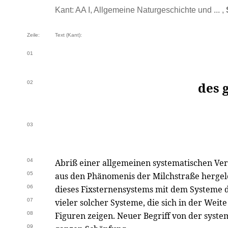
Kant: AA I, Allgemeine Naturgeschichte und ... ,
Zeile:
Text (Kant):
01
02
des 
03
04
Abriß einer allgemeinen systematischen Ver
05
aus den Phänomenis der Milchstraße hergele
06
dieses Fixsternensystems mit dem Systeme 
07
vieler solcher Systeme, die sich in der Weite
08
Figuren zeigen. Neuer Begriff von der syst
09