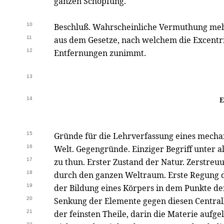
ganzen Schöpfung.
10
Beschluß. Wahrscheinliche Vermuthung meh
11
aus dem Gesetze, nach welchem die Excentri
12
Entfernungen zunimmt.
13
14
E
15
Gründe für die Lehrverfassung eines mecha
16
Welt. Gegengründe. Einziger Begriff unter a
17
zu thun. Erster Zustand der Natur. Zerstreu
18
durch den ganzen Weltraum. Erste Regung 
19
der Bildung eines Körpers in dem Punkte der
20
Senkung der Elemente gegen diesen Central
21
der feinsten Theile, darin die Materie aufg