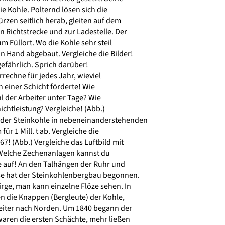
ie Kohle. Polternd lösen sich die
zen seitlich herab, gleiten auf dem
 Richtstrecke und zur Ladestelle. Der
m Füllort. Wo die Kohle sehr steil
on Hand abgebaut. Vergleiche die Bilder!
gefährlich. Sprich darüber!
Errechne für jedes Jahr, wieviel
 einer Schicht förderte! Wie
l der Arbeiter unter Tage? Wie
ichtleistung? Vergleiche! (Abb.)
 der Steinkohle in nebeneinanderstehenden
ür 1 Mill. t ab. Vergleiche die
7! (Abb.) Vergleiche das Luftbild mit
 Welche Zechenanlagen kannst du
 auf! An den Talhängen der Ruhr und
se hat der Steinkohlenbergbau begonnen.
rge, man kann einzelne Flöze sehen. In
n die Knappen (Bergleute) der Kohle,
eiter nach Norden. Um 1840 begann der
waren die ersten Schächte, mehr ließen