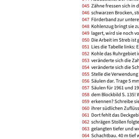
045
Zähne fressen sich in d
046
schwarzen Brocken, stür
047
Förderband zur unteren
048
Kohlenzug bringt sie zu
049
lagert, wird sie noch v
050
Die Arbeit im Streb ist 
051
Lies die Tabelle links: 
052
Kohle das Ruhrgebiet in
053
veränderte sich die Zah
054
veränderte sich die Sch
055
Stelle die Verwendung
056
Säulen dar. Trage 5 mm f
057
Säulen für 1961 und 196
058
dem Blockbild S. 135!
059
erkennen? Schreibe sie
060
ihrer südlichen Zuflüs
061
Dort fehlt das Deckgebi
062
schrägen Stollen folgte
063
gelangten tiefer und w
064
Schachtbau. 40 m tief 