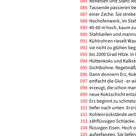
085
Roheisen und Stahl: Roh
086
Tausende passieren bei
087
einer Zeche. Sie strebe
088
Hochofenwerk, im Stah
089
40-60 m hoch, kaum zu
090
Stahlseilen und manns
091
Kühlrohren rieselt Was
092
sie nicht zu glühen beg
093
bis 2000 Grad Hitze. I
094
Hüttenkoks und Kalkste
095
Gichtbühne. Regelmäßig
096
Dann donnern Erz, Kok
097
entfacht die Glut - er 
098
erzeugt, die schon man
099
neue Koksschicht entzü
100
Erz beginnt zu schmelz
101
tiefer nach unten. Erz
102
Kohlenrückstände verb
103
zähflüssigen Schlacke.
104
flüssigen Eisen. Hoch 
105
aufgefangen. Sie liefer