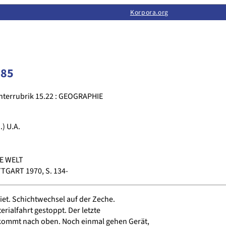
Limas:
Hauptseite
·
Inhalt
·
Suchen
·
Feedback
Korpora.org
·
Korpora.org
·
LINSE
485
nterrubrik 15.22 : GEOGRAPHIE
) U.A.
E WELT
GART 1970, S. 134-
et. Schichtwechsel auf der Zeche.
rialfahrt gestoppt. Der letzte
kommt nach oben. Noch einmal gehen Gerät,