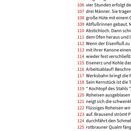
106
vier Stunden erfolgt de
107
drei Männer. Sie trage
108
große Hüte mit einem G
109
Abflußrinnen gebaut. Mi
110
Abstichloch. Dann schi
111
dem Ofen heraus und lä
112
Wenn der Eisenfluß zu 
113
mit ihrer Kanone einen
114
wieder fest verschließt
115
Eisenerz und Kohle das
116
Arbeitsablauf! Beschre
117
Werksbahn bringt die 
118
Sein Kernstück ist die 
119
" Kochtopf des Stahls
120
Roheisen ausgeblasen u
121
neigt sich die schwenkb
122
Flüssiges Roheisen wird
123
auf. Brausend strömt Pr
124
durchfährt den Schmelz
125
rotbrauner Qualm fängt