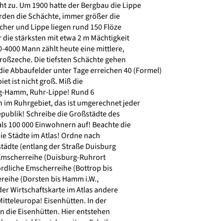
 zu. Um 1900 hatte der Bergbau die Lippe
urden die Schächte, immer größer die
er und Lippe liegen rund 150 Flöze
die stärksten mit etwa 2 m Mächtigkeit
4000 Mann zählt heute eine mittlere,
oßzeche. Die tiefsten Schächte gehen
die Abbaufelder unter Tage erreichen 40 (Formel)
t ist nicht groß. Miß die
g-Hamm, Ruhr-Lippe! Rund 6
im Ruhrgebiet, das ist umgerechnet jeder
publik! Schreibe die Großstädte des
ls 100 000 Einwohnern auf! Beachte die
ie Städte im Atlas! Ordne nach
tädte (entlang der Straße Duisburg
Emscherreihe (Duisburg-Ruhrort
rdliche Emscherreihe (Bottrop bis
reihe (Dorsten bis Hamm i.W.,
er Wirtschaftskarte im Atlas andere
itteleuropa! Eisenhütten. In der
 die Eisenhütten. Hier entstehen