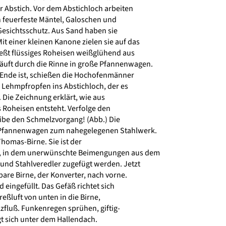
r Abstich. Vor dem Abstichloch arbeiten
n feuerfeste Mäntel, Galoschen und
esichtsschutz. Aus Sand haben sie
t einer kleinen Kanone zielen sie auf das
eßt flüssiges Roheisen weißglühend aus
uft durch die Rinne in große Pfannenwagen.
Ende ist, schießen die Hochofenmänner
 Lehmpfropfen ins Abstichloch, der es
. Die Zeichnung erklärt, wie aus
 Roheisen entsteht. Verfolge den
ibe den Schmelzvorgang! (Abb.) Die
Pfannenwagen zum nahegelegenen Stahlwerk.
Thomas-Birne. Sie ist der
 ", in dem unerwünschte Beimengungen aus dem
nd Stahlveredler zugefügt werden. Jetzt
are Birne, der Konverter, nach vorne.
 eingefüllt. Das Gefäß richtet sich
eßluft von unten in die Birne,
fluß. Funkenregen sprühen, giftig-
 sich unter dem Hallendach.