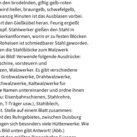
 den brodelnden, giftig-gelb-roten
ird heller, braungelb, schwefelgelb,
anzig Minuten ist das Ausblasen vorbei.
 den Gießkübel heran. Feurig ergießt
Topf. Stahlwerker gießen den Stahl in
erkantformen, worin er zu festen Blöcken
Roheisen ist schmiedbarer Stahl geworden.
n die Stahlblöcke zum Walzwerk
das Bild! Verwende folgende Ausdrücke:
chine, vorsteuern und
en, Walzwerker. Es gibt verschiedene
 Grobwalzwerke, Drahtwalzwerke,
hwalzwerke, Kaltwalzwerke für
ie Namen untereinander und ordne ihnen
u: Eisenbahnschienen, Stahlrohre,
n, T-Träger usw.), Stahlblech,
t. Stelle auf einem Blatt zusammen:
nt des Ruhrgebietes, zwischen Duisburg
gen sich besonders viele Hüttenwerke. Wie
 Bild unten gibt Antwort! (Abb.)