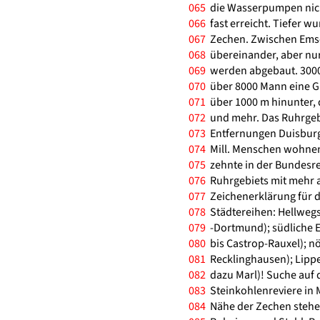
065
die Wasserpumpen nicht
066
fast erreicht. Tiefer w
067
Zechen. Zwischen Emsch
068
übereinander, aber nur 
069
werden abgebaut. 3000-
070
über 8000 Mann eine Gr
071
über 1000 m hinunter, 
072
und mehr. Das Ruhrgebie
073
Entfernungen Duisbur
074
Mill. Menschen wohnen 
075
zehnte in der Bundesre
076
Ruhrgebiets mit mehr a
077
Zeichenerklärung für d
078
Städtereihen: Hellwegs
079
-Dortmund); südliche 
080
bis Castrop-Rauxel); nö
081
Recklinghausen); Lippe
082
dazu Marl)! Suche auf d
083
Steinkohlenreviere in M
084
Nähe der Zechen stehen