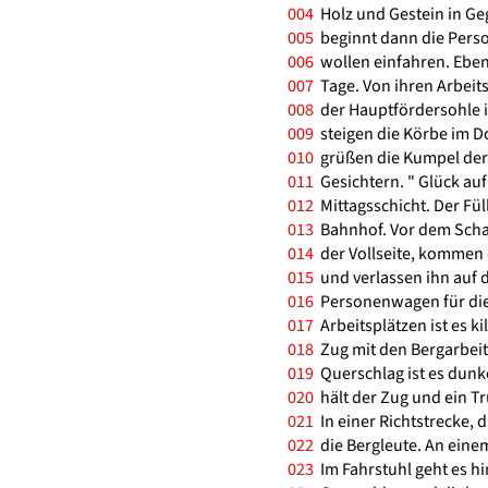
004
Holz und Gestein in Geg
005
beginnt dann die Perso
006
wollen einfahren. Ebens
007
Tage. Von ihren Arbeits
008
der Hauptfördersohle i
009
steigen die Körbe im Do
010
grüßen die Kumpel der
011
Gesichtern. " Glück auf
012
Mittagsschicht. Der Füll
013
Bahnhof. Vor dem Schach
014
der Vollseite, kommen 
015
und verlassen ihn auf 
016
Personenwagen für die 
017
Arbeitsplätzen ist es k
018
Zug mit den Bergarbeit
019
Querschlag ist es dunke
020
hält der Zug und ein T
021
In einer Richtstrecke, 
022
die Bergleute. An einem
023
Im Fahrstuhl geht es hi