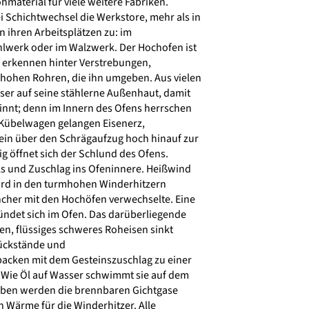
material für viele weitere Fabriken.
 Schichtwechsel die Werkstore, mehr als in
n ihren Arbeitsplätzen zu: im
lwerk oder im Walzwerk. Der Hochofen ist
 erkennen hinter Verstrebungen,
hohen Rohren, die ihn umgeben. Aus vielen
ser auf seine stählerne Außenhaut, damit
innt; denn im Innern des Ofens herrschen
n Kübelwagen gelangen Eisenerz,
in über den Schrägaufzug hoch hinauf zur
 öffnet sich der Schlund des Ofens.
s und Zuschlag ins Ofeninnere. Heißwind
wird in den turmhohen Winderhitzern
cher mit den Hochöfen verwechselte. Eine
ndet sich im Ofen. Das darüberliegende
en, flüssiges schweres Roheisen sinkt
rückstände und
acken mit dem Gesteinszuschlag zu einer
 Wie Öl auf Wasser schwimmt sie auf dem
oben werden die brennbaren Gichtgase
n Wärme für die Winderhitzer. Alle