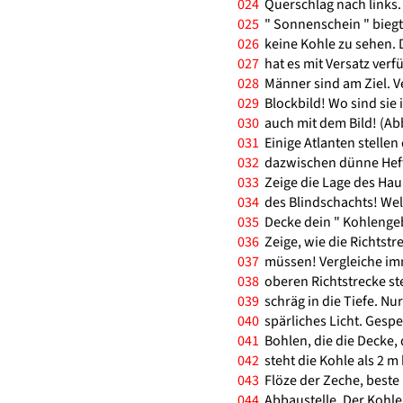
024
Querschlag nach links. 
025
" Sonnenschein " biegt 
026
keine Kohle zu sehen. 
027
hat es mit Versatz verfü
028
Männer sind am Ziel. V
029
Blockbild! Wo sind sie 
030
auch mit dem Bild! (Abb
031
Einige Atlanten stellen
032
dazwischen dünne Hefte 
033
Zeige die Lage des Hau
034
des Blindschachts! Wel
035
Decke dein " Kohlengeb
036
Zeige, wie die Richtstr
037
müssen! Vergleiche imm
038
oberen Richtstrecke ste
039
schräg in die Tiefe. N
040
spärliches Licht. Gespe
041
Bohlen, die die Decke, 
042
steht die Kohle als 2 m
043
Flöze der Zeche, beste 
044
Abbaustelle. Der Kohlen