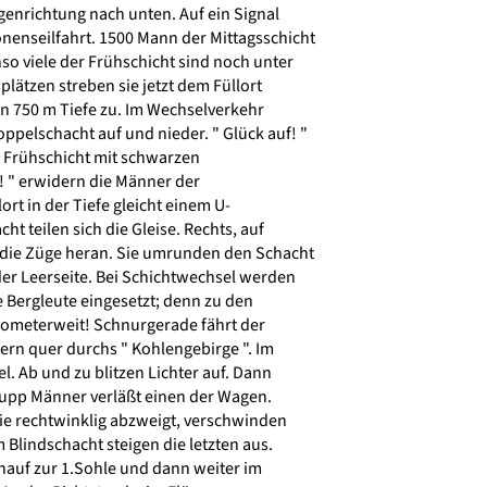
enrichtung nach unten. Auf ein Signal
nenseilfahrt. 1500 Mann der Mittagsschicht
o viele der Frühschicht sind noch unter
plätzen streben sie jetzt dem Füllort
n 750 m Tiefe zu. Im Wechselverkehr
ppelschacht auf und nieder. " Glück auf! "
 Frühschicht mit schwarzen
! " erwidern die Männer der
ort in der Tiefe gleicht einem U-
t teilen sich die Gleise. Rechts, auf
die Züge heran. Sie umrunden den Schacht
der Leerseite. Bei Schichtwechsel werden
Bergleute eingesetzt; denn zu den
ilometerweit! Schnurgerade fährt der
ern quer durchs " Kohlengebirge ". Im
l. Ab und zu blitzen Lichter auf. Dann
rupp Männer verläßt einen der Wagen.
die rechtwinklig abzweigt, verschwinden
 Blindschacht steigen die letzten aus.
nauf zur 1.Sohle und dann weiter im