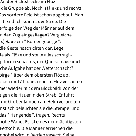
An der Richtstrecke im Flöz
die Gruppe ab. Noch ist links und rechts
Das vordere Feld ist schon abgebaut. Man
llt. Endlich kommt der Streb. Die
erfolge den Weg der Männer auf dem
in den Zug eingestiegen? Vergleiche
.) Baue ein " Kohlengebirge ":
 die Gesteinsschichten dar. Lege
als Flöze und stelle alles schräg! -
ptförderschachts, der Querschläge und
che Aufgabe hat der Wetterschacht?
irge " über dem obersten Flöz ab!
ecken und Abbaustrebe im Flöz verlaufen
er wieder mit dem Blockbild! Von der
igen die Hauer in den Streb. Er führt
ur die Grubenlampen am Helm verbreiten
nstisch beleuchten sie die Stempel und
das " Hangende ", tragen. Rechts
 hohe Wand. Es ist eines der mächtigsten
Fettkohle. Die Männer erreichen die
hobel wird in Betrieb gesetzt. Seine