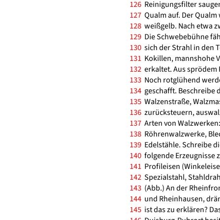
126
Reinigungsfilter saugen
127
Qualm auf. Der Qualm w
128
weißgelb. Nach etwa zw
129
Die Schwebebühne fährt
130
sich der Strahl in den 
131
Kokillen, mannshohe Vi
132
erkaltet. Aus sprödem 
133
Noch rotglühend werde
134
geschafft. Beschreibe 
135
Walzenstraße, Walzmas
136
zurücksteuern, auswalz
137
Arten von Walzwerken:
138
Röhrenwalzwerke, Blec
139
Edelstähle. Schreibe d
140
folgende Erzeugnisse z
141
Profileisen (Winkeleise
142
Spezialstahl, Stahldrah
143
(Abb.) An der Rheinfro
144
und Rheinhausen, drän
145
ist das zu erklären? Das