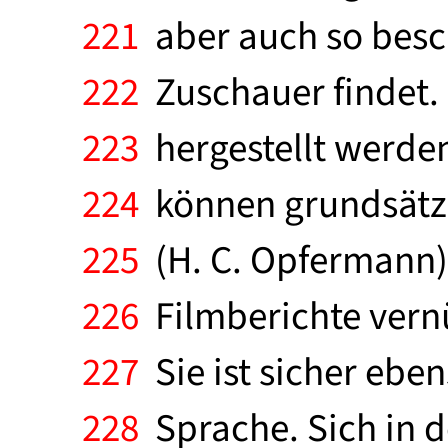
221
aber auch so besch
222
Zuschauer findet. "
223
hergestellt werden
224
können grundsätzli
225
(H. C. Opfermann).
226
Filmberichte vernü
227
Sie ist sicher ebe
228
Sprache. Sich in d