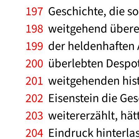
197
Geschichte, die so
198
weitgehend überei
199
der heldenhaften 
200
überlebten Despoti
201
weitgehenden histo
202
Eisenstein die Ges
203
weitererzählt, hät
204
Eindruck hinterla