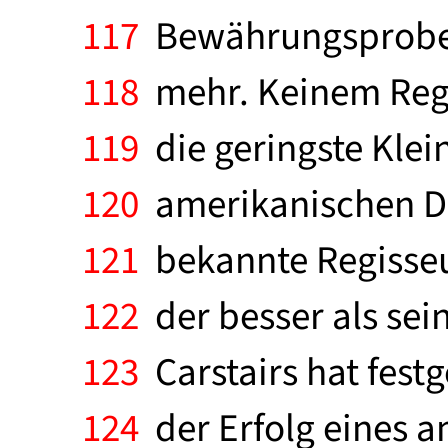
117
Bewährungsprobe b
118
mehr. Keinem Regi
119
die geringste Klei
120
amerikanischen Dr
121
bekannte Regisseur 
122
der besser als sein
123
Carstairs hat festg
124
der Erfolg eines a