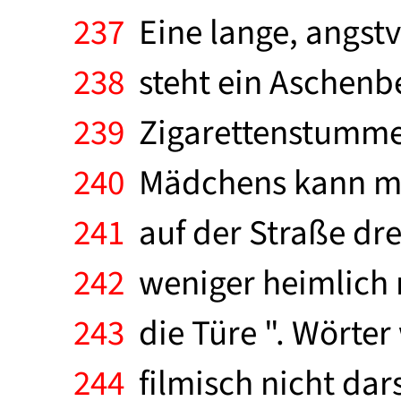
237
Eine lange, angstvo
238
steht ein Aschenb
239
Zigarettenstummeln
240
Mädchens kann man
241
auf der Straße dre
242
weniger heimlich n
243
die Türe ". Wörter w
244
filmisch nicht dar