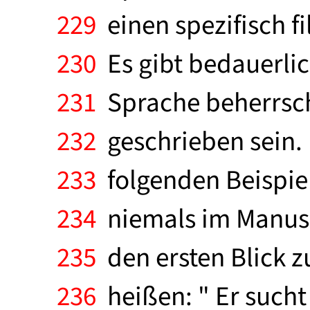
229
einen spezifisch f
230
Es gibt bedauerlic
231
Sprache beherrsch
232
geschrieben sein. D
233
folgenden Beispie
234
niemals im Manuskr
235
den ersten Blick z
236
heißen: " Er sucht