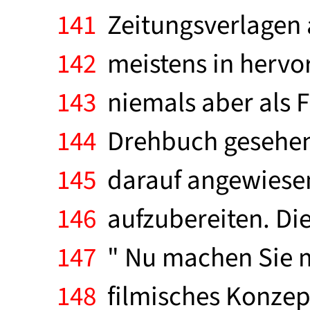
141
Zeitungsverlagen a
142
meistens in hervor
143
niemals aber als F
144
Drehbuch gesehen. 
145
darauf angewiesen
146
aufzubereiten. Die
147
" Nu machen Sie ma
148
filmisches Konzept