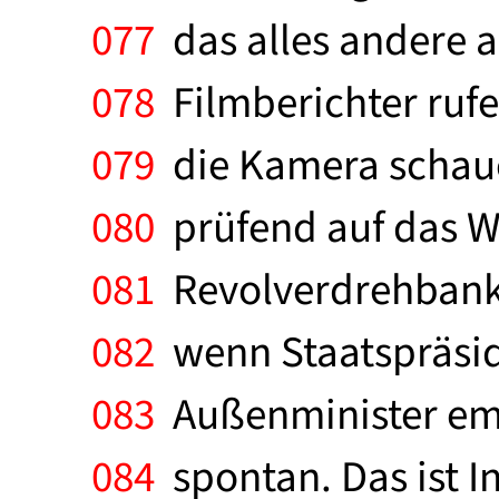
077
das alles andere a
078
Filmberichter rufe
079
die Kamera schauen
080
prüfend auf das W
081
Revolverdrehbank s
082
wenn Staatspräside
083
Außenminister empf
084
spontan. Das ist I