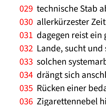
029
technische Stab ab
030
allerkürzester Zei
031
dagegen reist ein
032
Lande, sucht und s
033
solchen systemar
034
drängt sich ansch
035
Rücken einer beda
036
Zigarettennebel h