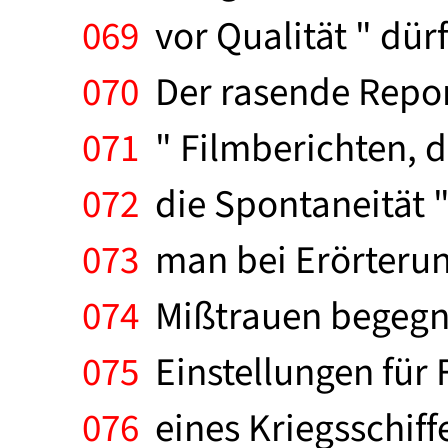
069
vor Qualität " dürf
070
Der rasende Reporte
071
" Filmberichten, d
072
die Spontaneität ".
073
man bei Erörterung
074
Mißtrauen begegne
075
Einstellungen für 
076
eines Kriegsschiff