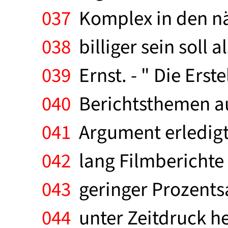
037
Komplex in den nä
038
billiger sein soll
039
Ernst. - " Die Erst
040
Berichtsthemen aus
041
Argument erledigt 
042
lang Filmberichte 
043
geringer Prozentsa
044
unter Zeitdruck h