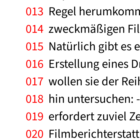
013
Regel herumkomme
014
zweckmäßigen Film
015
Natürlich gibt es 
016
Erstellung eines D
017
wollen sie der Rei
018
hin untersuchen: -
019
erfordert zuviel Zei
020
Filmberichterstattu