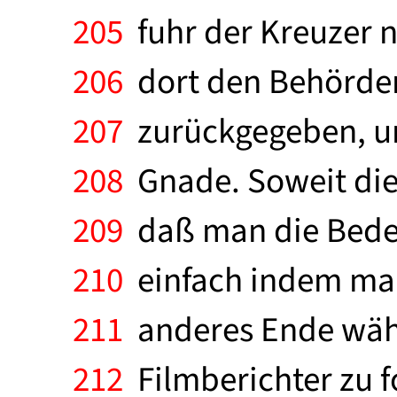
205
fuhr der Kreuzer 
206
dort den Behörde
207
zurückgegeben, un
208
Gnade. Soweit die 
209
daß man die Bedeu
210
einfach indem man
211
anderes Ende wählt
212
Filmberichter zu f