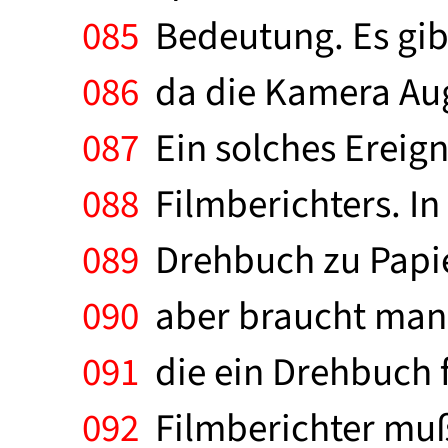
085
Bedeutung. Es gib
086
da die Kamera Aug
087
Ein solches Ereigni
088
Filmberichters. In
089
Drehbuch zu Papie
090
aber braucht man n
091
die ein Drehbuch f
092
Filmberichter muß