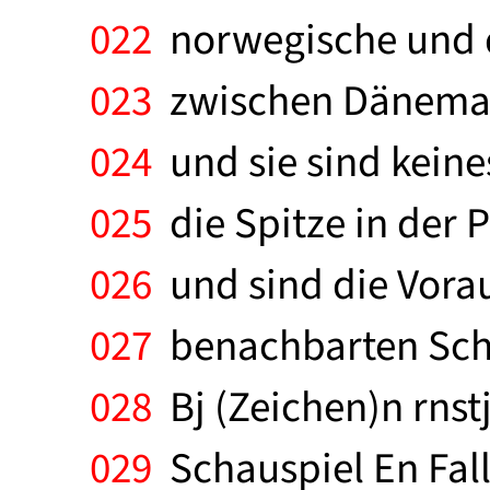
022
norwegische und d
023
zwischen Dänemark
024
und sie sind keines
025
die Spitze in der
026
und sind die Vorau
027
benachbarten Schw
028
Bj (Zeichen)n rnst
029
Schauspiel En Falli