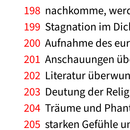
198
nachkomme, werde 
199
Stagnation im Dic
200
Aufnahme des euro
201
Anschauungen über 
202
Literatur überwun
203
Deutung der Religi
204
Träume und Phanta
205
starken Gefühle u