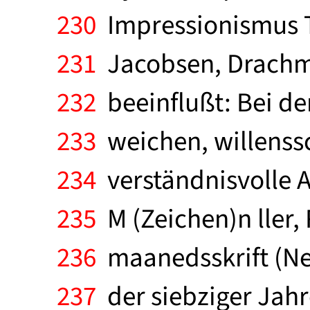
230
Impressionismus T
231
Jacobsen, Drachma
232
beeinflußt: Bei de
233
weichen, willenss
234
verständnisvolle A
235
M (Zeichen)n ller, 
236
maanedsskrift (Neu
237
der siebziger Jahre