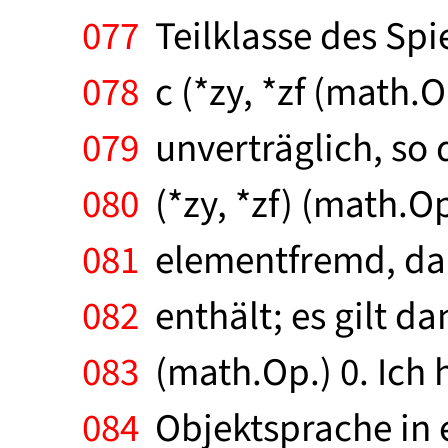
077
Teilklasse des Spie
078
c (*zy, *zf (math.O
079
unverträglich, so
080
(*zy, *zf) (math.Op
081
elementfremd, da d
082
enthält; es gilt dan
083
(math.Op.) 0. Ich 
084
Objektsprache in e