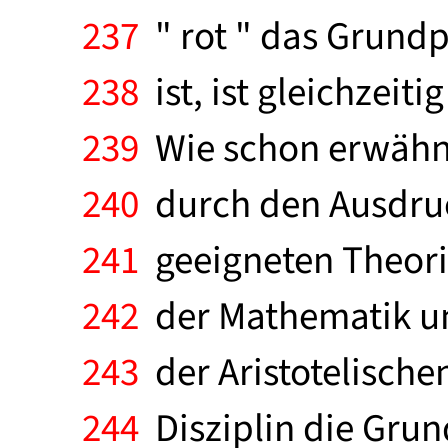
237
" rot " das Grundp
238
ist, ist gleichzeit
239
Wie schon erwähnt 
240
durch den Ausdruck 
241
geeigneten Theori
242
der Mathematik un
243
der Aristotelischen
244
Disziplin die Grun