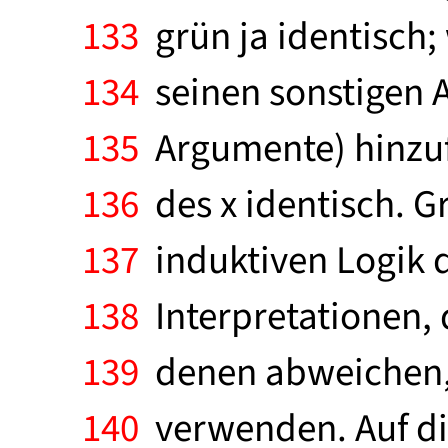
133
grün ja identisch;
134
seinen sonstigen A
135
Argumente) hinzuf
136
des x identisch. G
137
induktiven Logik 
138
Interpretationen, d
139
denen abweichen, d
140
verwenden. Auf die