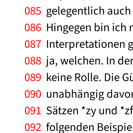
085
gelegentlich auch 
086
Hingegen bin ich n
087
Interpretationen 
088
ja, welchen. In de
089
keine Rolle. Die Gü
090
unabhängig davon, 
091
Sätzen *zy und *zf
092
folgenden Beispiel