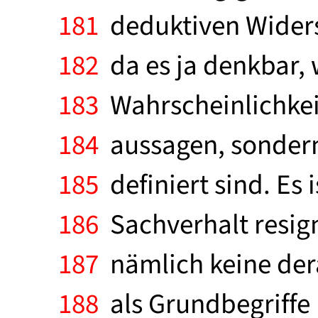
181
deduktiven Widers
182
da es ja denkbar, w
183
Wahrscheinlichkei
184
aussagen, sondern
185
definiert sind. Es 
186
Sachverhalt resign
187
nämlich keine dera
188
als Grundbegriffe " 