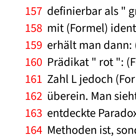
157
definierbar als " 
158
mit (Formel) ident
159
erhält man dann: (
160
Prädikat " rot ": (F
161
Zahl L jedoch (For
162
überein. Man sieh
163
entdeckte Paradoxo
164
Methoden ist, sond