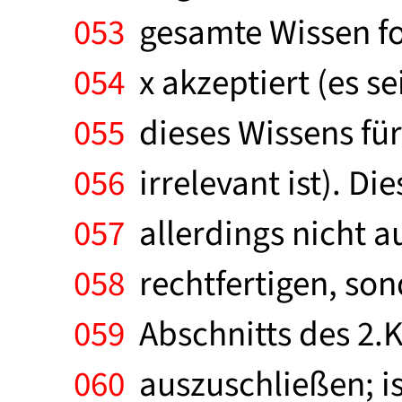
053
gesamte Wissen for
054
x akzeptiert (es sei
055
dieses Wissens für
056
irrelevant ist). D
057
allerdings nicht au
058
rechtfertigen, son
059
Abschnitts des 2.K
060
auszuschließen; ist