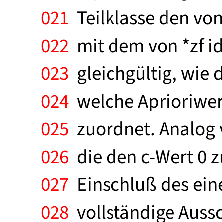
021
Teilklasse den von
022
mit dem von *zf ide
023
gleichgültig, wie 
024
welche Aprioriwer
025
zuordnet. Analog ve
026
die den c-Wert 0 zu
027
Einschluß des ein
028
vollständige Aussc