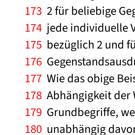
173
2 für beliebige Ge
174
jede individuelle 
175
bezüglich 2 und fü
176
Gegenstandsausdrüc
177
Wie das obige Beis
178
Abhängigkeit der 
179
Grundbegriffe, wen
180
unabhängig davon, 