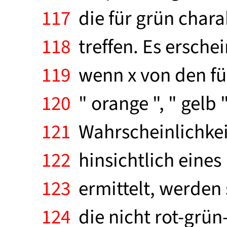
117
die für grün charak
118
treffen. Es erschei
119
wenn x von den fün
120
" orange ", " gelb "
121
Wahrscheinlichkeit
122
hinsichtlich eines
123
ermittelt, werden 
124
die nicht rot-grün-