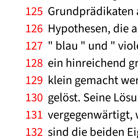
125
Grundprädikaten a
126
Hypothesen, die an 
127
" blau " und " viol
128
ein hinreichend g
129
klein gemacht werd
130
gelöst. Seine Lös
131
vergegenwärtigt, wi
132
sind die beiden Ei