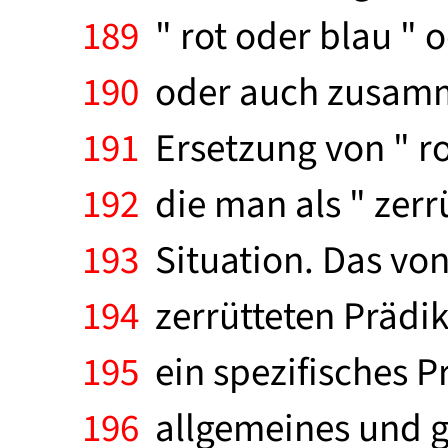
189
" rot oder blau " 
190
oder auch zusamme
191
Ersetzung von " rot
192
die man als " zerr
193
Situation. Das vo
194
zerrütteten Prädik
195
ein spezifisches P
196
allgemeines und g