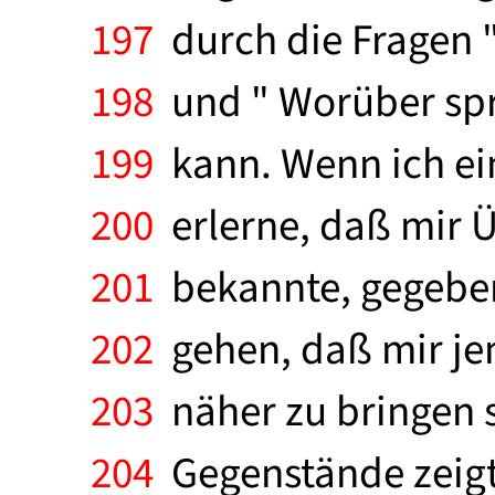
197
durch die Fragen "
198
und " Worüber spr
199
kann. Wenn ich ein
200
erlerne, daß mir Ü
201
bekannte, gegeben 
202
gehen, daß mir je
203
näher zu bringen s
204
Gegenstände zeigt,