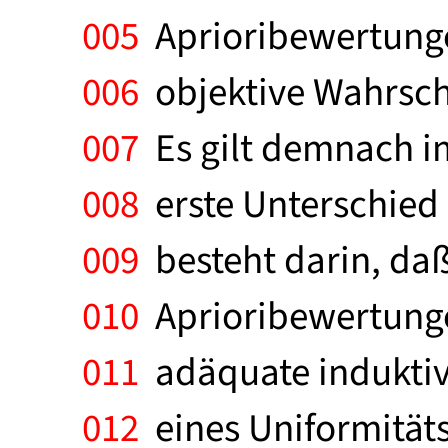
005
Aprioribewertungen
006
objektive Wahrsche
007
Es gilt demnach im
008
erste Unterschied 
009
besteht darin, daß 
010
Aprioribewertunge
011
adäquate induktiv
012
eines Uniformitäts