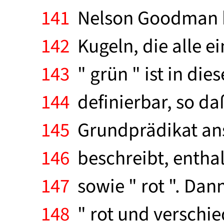
141
Nelson Goodman hi
142
Kugeln, die alle e
143
" grün " ist in dies
144
definierbar, so daß
145
Grundprädikat anse
146
beschreibt, enthal
147
sowie " rot ". Dann 
148
" rot und verschied