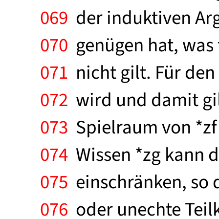
069
der induktiven Ar
070
genügen hat, was 
071
nicht gilt. Für den 
072
wird und damit gilt,
073
Spielraum von *zf 
074
Wissen *zg kann d
075
einschränken, so d
076
oder unechte Teil