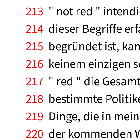
213
" not red " intendi
214
dieser Begriffe er
215
begründet ist, ka
216
keinem einzigen s
217
" red " die Gesamt
218
bestimmte Politike
219
Dinge, die in mei
220
der kommenden Wel