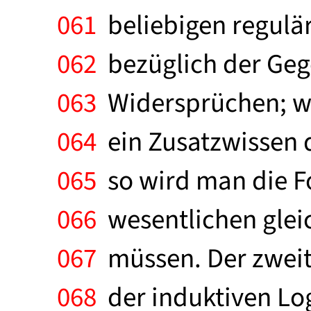
061
beliebigen regulä
062
bezüglich der Gege
063
Widersprüchen; we
064
ein Zusatzwissen 
065
so wird man die F
066
wesentlichen glei
067
müssen. Der zweit
068
der induktiven Log