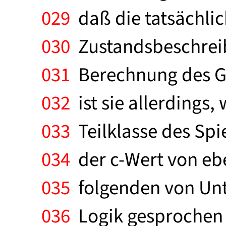
029
daß die tatsächl
030
Zustandsbeschreib
031
Berechnung des Gra
032
ist sie allerdings,
033
Teilklasse des Spi
034
der c-Wert von eb
035
folgenden von Unt
036
Logik gesprochen wi