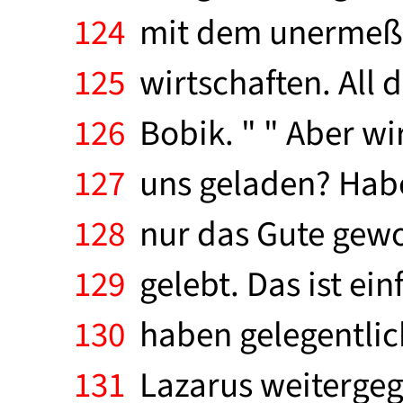
124
mit dem unermeßli
125
wirtschaften. All 
126
Bobik. " " Aber wi
127
uns geladen? Haben
128
nur das Gute gewoll
129
gelebt. Das ist ein
130
haben gelegentlic
131
Lazarus weitergege