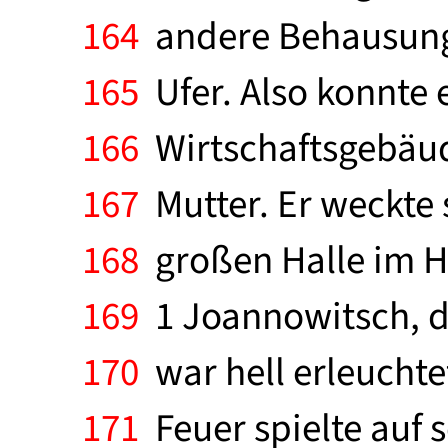
164
andere Behausung
165
Ufer. Also konnte 
166
Wirtschaftsgebäude 
167
Mutter. Er weckte s
168
großen Halle im Ha
169
1 Joannowitsch, d
170
war hell erleuchte
171
Feuer spielte auf 