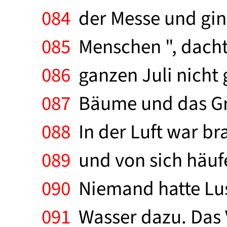
084
der Messe und ging
085
Menschen ", dachte
086
ganzen Juli nicht 
087
Bäume und das Gra
088
In der Luft war b
089
und von sich häuf
090
Niemand hatte Lus
091
Wasser dazu. Das V