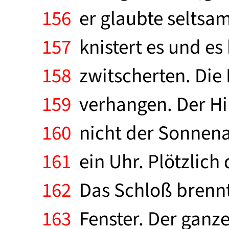
156
er glaubte seltsa
157
knistert es und es
158
zwitscherten. Die 
159
verhangen. Der Hi
160
nicht der Sonnenau
161
ein Uhr. Plötzlich
162
Das Schloß brennt!
163
Fenster. Der ganze