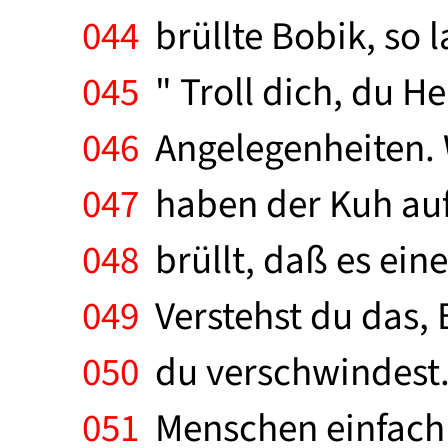
044
brüllte Bobik, so l
045
" Troll dich, du H
046
Angelegenheiten. W
047
haben der Kuh auf 
048
brüllt, daß es ein
049
Verstehst du das,
050
du verschwindest. 
051
Menschen einfach u