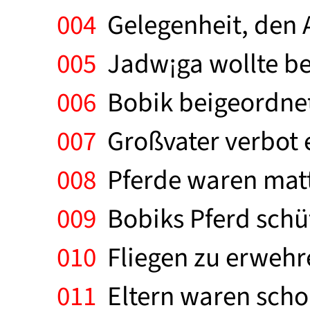
004
Gelegenheit, den A
005
Jadw¡ga wollte be
006
Bobik beigeordnet.
007
Großvater verbot e
008
Pferde waren matt 
009
Bobiks Pferd schüt
010
Fliegen zu erwehre
011
Eltern waren schon