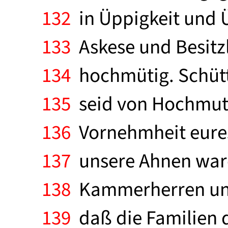
132
in Üppigkeit und Ü
133
Askese und Besitzl
134
hochmütig. Schüttl
135
seid von Hochmut 
136
Vornehmheit eures
137
unsere Ahnen ware
138
Kammerherren und 
139
daß die Familien d