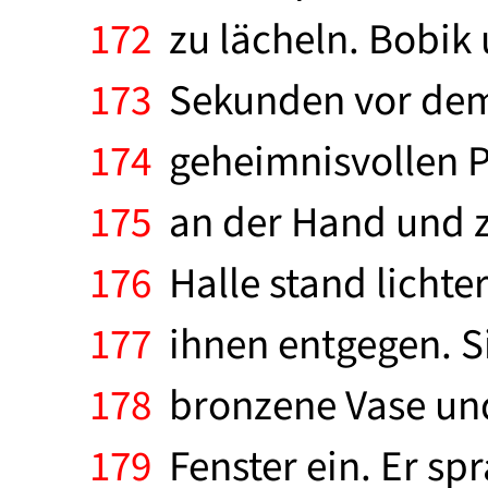
172
zu lächeln. Bobik 
173
Sekunden vor dem B
174
geheimnisvollen Pe
175
an der Hand und zog
176
Halle stand lichte
177
ihnen entgegen. Si
178
bronzene Vase und
179
Fenster ein. Er spr