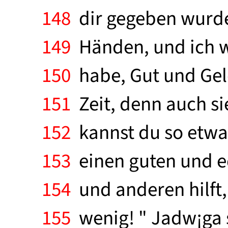
148
dir gegeben wurde,
149
Händen, und ich we
150
habe, Gut und Geld
151
Zeit, denn auch sie
152
kannst du so etwas
153
einen guten und e
154
und anderen hilft, 
155
wenig! " Jadw¡ga s