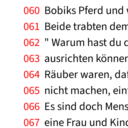
060
Bobiks Pferd und 
061
Beide trabten dem 
062
" Warum hast du di
063
ausrichten können
064
Räuber waren, dafü
065
nicht machen, einf
066
Es sind doch Mens
067
eine Frau und Kind