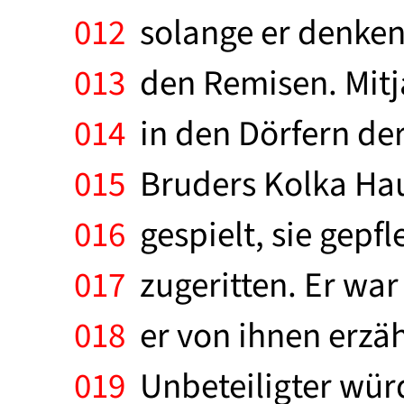
012
solange er denken
013
den Remisen. Mitj
014
in den Dörfern der
015
Bruders Kolka Hau
016
gespielt, sie gepfl
017
zugeritten. Er war
018
er von ihnen erzäh
019
Unbeteiligter wür