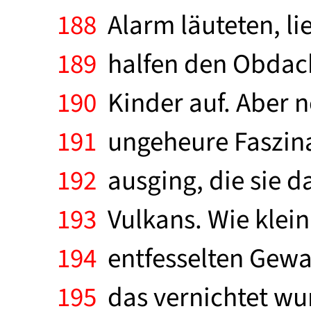
188
Alarm läuteten, li
189
halfen den Obdach
190
Kinder auf. Aber ne
191
ungeheure Faszinat
192
ausging, die sie d
193
Vulkans. Wie klei
194
entfesselten Gewal
195
das vernichtet wurd