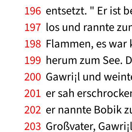
196
entsetzt. " Er ist 
197
los und rannte zu
198
Flammen, es war k
199
herum zum See. D
200
Gawri¡l und weinte
201
er sah erschrocken 
202
er nannte Bobik zu
203
Großvater, Gawri¡l? 