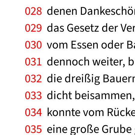
028
denen Dankeschön f
029
das Gesetz der Verg
030
vom Essen oder Bad
031
dennoch weiter, bi
032
die dreißig Bauer
033
dicht beisammen, g
034
konnte vom Rücken 
035
eine große Grube g