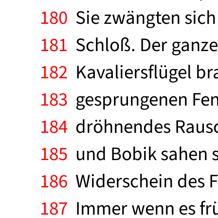
180
Sie zwängten sich
181
Schloß. Der ganze 
182
Kavaliersflügel b
183
gesprungenen Fens
184
dröhnendes Rausch
185
und Bobik sahen si
186
Widerschein des Fe
187
Immer wenn es frü