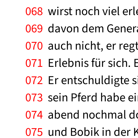
068
wirst noch viel erl
069
davon dem General,
070
auch nicht, er regt
071
Erlebnis für sich.
072
Er entschuldigte s
073
sein Pferd habe ei
074
abend nochmal dor
075
und Bobik in der K