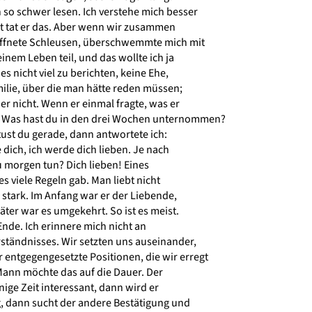
so schwer lesen. Ich verstehe mich besser
ht tat er das. Aber wenn wir zusammen
öffnete Schleusen, überschwemmte mich mit
nem Leben teil, und das wollte ich ja
s nicht viel zu berichten, keine Ehe,
ilie, über die man hätte reden müssen;
r nicht. Wenn er einmal fragte, was er
: Was hast du in den drei Wochen unternommen?
ust du gerade, dann antwortete ich:
e dich, ich werde dich lieben. Je nach
 morgen tun? Dich lieben! Eines
es viele Regeln gab. Man liebt nicht
h stark. Im Anfang war er der Liebende,
äter war es umgekehrt. So ist es meist.
nde. Ich erinnere mich nicht an
ständnisses. Wir setzten uns auseinander,
entgegengesetzte Positionen, die wir erregt
Mann möchte das auf die Dauer. Der
nige Zeit interessant, dann wird er
, dann sucht der andere Bestätigung und