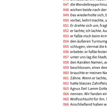
047
die Wendeltreppe hinunt
048
wichen beide nach ders
049
Das wiederholte sich, b
050
vorbei, kehrt machte, u
051
Er drehte sich um, fragt
052
er lachte; ich lachte. A
053
er faßte mich beim Arm
054
den äußeren Turmumgan
055
schlugen, viermal die k
056
erbebte: er faßte feste
057
unter uns lag die Stadt
058
den Kanälen Namen, au
059
beschlossen, einer dem
060
brauchte er meinen Nam
061
Zähne. Wenn er lachte,
062
hatte blasses Zahnfleis
063
Agnus Dei! Lamm Gotte
064
nennen. Wir fanden ei
065
Wolfsschlucht für ihn. 
066
Anschließend haben wir