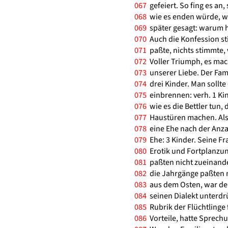
067
gefeiert. So fing es an,
068
wie es enden würde, w
069
später gesagt: warum h
070
Auch die Konfession sti
071
paßte, nichts stimmte, 
072
Voller Triumph, es mach
073
unserer Liebe. Der Fami
074
drei Kinder. Man sollt
075
einbrennen: verh. 1 Kin
076
wie es die Bettler tun,
077
Haustüren machen. Als 
078
eine Ehe nach der Anzah
079
Ehe: 3 Kinder. Seine Fr
080
Erotik und Fortplanzun
081
paßten nicht zueinande
082
die Jahrgänge paßten ni
083
aus dem Osten, war der 
084
seinen Dialekt unterdrüc
085
Rubrik der Flüchtlinge f
086
Vorteile, hatte Sprech