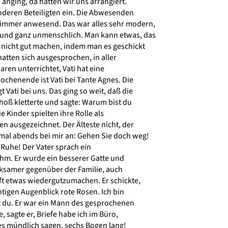
nging, da hatten wir uns arrangiert.
nderen Beteiligten ein. Die Abwesenden
immer anwesend. Das war alles sehr modern,
 und ganz unmenschlich. Man kann etwas, das
 nicht gut machen, indem man es geschickt
tten sich ausgesprochen, in aller
ren unterrichtet, Vati hat eine
chenende ist Vati bei Tante Agnes. Die
Vati bei uns. Das ging so weit, daß die
oß kletterte und sagte: Warum bist du
 Kinder spielten ihre Rolle als
 ausgezeichnet. Der Älteste nicht, der
mal abends bei mir an: Gehen Sie doch weg!
Ruhe! Der Vater sprach ein
ihm. Er wurde ein besserer Gatte und
ksamer gegenüber der Familie, auch
ft etwas wiedergutzumachen. Er schickte,
tigen Augenblick rote Rosen. Ich bin
 du. Er war ein Mann des gesprochenen
, sagte er, Briefe habe ich im Büro,
es mündlich sagen, sechs Bogen lang!