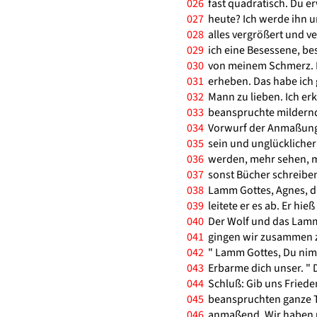
026
fast quadratisch. Du er
027
heute? Ich werde ihn u
028
alles vergrößert und ve
029
ich eine Besessene, bes
030
von meinem Schmerz. M
031
erheben. Das habe ich g
032
Mann zu lieben. Ich erk
033
beanspruchte mildernd
034
Vorwurf der Anmaßung. E
035
sein und unglücklicher 
036
werden, mehr sehen, me
037
sonst Bücher schreiben
038
Lamm Gottes, Agnes, d
039
leitete er es ab. Er hie
040
Der Wolf und das Lamm
041
gingen wir zusammen zu
042
" Lamm Gottes, Du nim
043
Erbarme dich unser. " 
044
Schluß: Gib uns Friede
045
beanspruchten ganze Te
046
anmaßend. Wir haben u