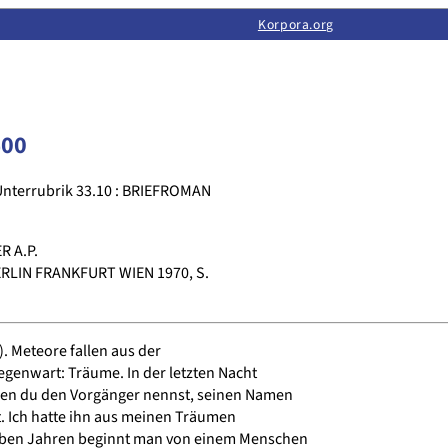
Limas:
Hauptseite
·
Inhalt
·
Suchen
·
Feedback
Korpora.org
·
Korpora.org
·
LINSE
400
Unterrubrik 33.10 : BRIEFROMAN
 A.P.
RLIN FRANKFURT WIEN 1970, S.
. Meteore fallen aus der
genwart: Träume. In der letzten Nacht
den du den Vorgänger nennst, seinen Namen
. Ich hatte ihn aus meinen Träumen
ieben Jahren beginnt man von einem Menschen