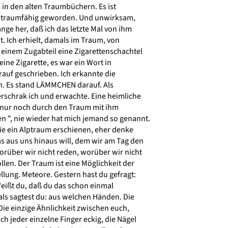
 in den alten Traumbüchern. Es ist
st traumfähig geworden. Und unwirksam,
nge her, daß ich das letzte Mal von ihm
t. Ich erhielt, damals im Traum, von
inem Zugabteil eine Zigarettenschachtel
ine Zigarette, es war ein Wort in
uf geschrieben. Ich erkannte die
ch. Es stand LÄMMCHEN darauf. Als
 erschrak ich und erwachte. Eine heimliche
h nur noch durch den Traum mit ihm
", nie wieder hat mich jemand so genannt.
ie ein Alptraum erschienen, eher denke
s aus uns hinaus will, dem wir am Tag den
über wir nicht reden, worüber wir nicht
en. Der Traum ist eine Möglichkeit der
lung. Meteore. Gestern hast du gefragt:
ißt du, daß du das schon einmal
ls sagtest du: aus welchen Händen. Die
ie einzige Ähnlichkeit zwischen euch,
h jeder einzelne Finger eckig, die Nägel