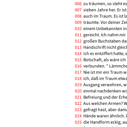
006
zu träumen, so steht es
007
sieben Jahre her. Er i
008
auch im Traum. Es ist la
009
träumte. Vor deiner Zei
010
einem Unbekannten in e
011
gereicht. Ich nahm mir e
012
großen Buchstaben dara
013
Handschrift nicht glei
014
ich es entziffert hatte,
015
Botschaft, als wäre ic
016
verbunden. " Lämmchen 
017
Nie ist mir ein Traum w
018
ich, daß im Traum etwa
019
Ausgang verwehren, wor
020
einmal nachdenken woll
021
Befreiung und der Erhel
022
Aus welchen Armen? We
023
gefragt hast, aber dama
024
Hände waren ähnlich. D
025
die Handform eckig, auc