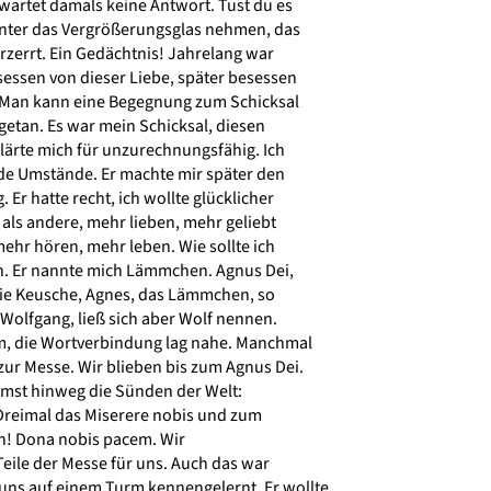
wartet damals keine Antwort. Tust du es
nter das Vergrößerungsglas nehmen, das
rzerrt. Ein Gedächtnis! Jahrelang war
essen von dieser Liebe, später besessen
an kann eine Begegnung zum Schicksal
etan. Es war mein Schicksal, diesen
lärte mich für unzurechnungsfähig. Ich
e Umstände. Er machte mir später den
r hatte recht, ich wollte glücklicher
als andere, mehr lieben, mehr geliebt
hr hören, mehr leben. Wie sollte ich
. Er nannte mich Lämmchen. Agnus Dei,
ie Keusche, Agnes, das Lämmchen, so
ß Wolfgang, ließ sich aber Wolf nennen.
, die Wortverbindung lag nahe. Manchmal
r Messe. Wir blieben bis zum Agnus Dei.
mst hinweg die Sünden der Welt:
Dreimal das Miserere nobis und zum
n! Dona nobis pacem. Wir
ile der Messe für uns. Auch das war
ns auf einem Turm kennengelernt. Er wollte