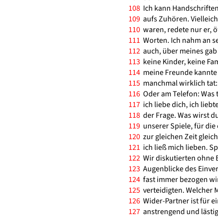
108
Ich kann Handschriften 
109
aufs Zuhören. Vielleic
110
waren, redete nur er, 
111
Worten. Ich nahm an sei
112
auch, über meines gab e
113
keine Kinder, keine Fam
114
meine Freunde kannte e
115
manchmal wirklich tat
116
Oder am Telefon: Was t
117
ich liebe dich, ich liebt
118
der Frage. Was wirst du
119
unserer Spiele, für die 
120
zur gleichen Zeit gleic
121
ich ließ mich lieben. Sp
122
Wir diskutierten ohne E
123
Augenblicke des Einver
124
fast immer bezogen wir 
125
verteidigten. Welcher 
126
Wider-Partner ist für ei
127
anstrengend und lästig