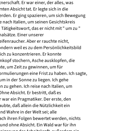
rschaft. Er war einer, der alles, was
ten Absicht tat. Er legte sich in die
rden. Er ging spazieren, um sich Bewegung
e nach Italien, um seinen Gesichtskreis
Tätigkeitswort, das er nicht mit " um zu "
nalsätze. Einer unserer
eifenraucher. Aber er rauchte nicht,
ondern weil es zu dem Persönlichkeitsbild
ich zu konzentrieren. Er konnte
nkopf stochern, Asche ausklopfen, die
hte, um Zeit zu gewinnen, um für
mulierungen eine Frist zu haben. Ich sagte,
 um in der Sonne zu liegen. Ich gehe
 zu gehen. Ich reise nach Italien, um
Ohne Absicht. Er bestritt, daß es
 war ein Pragmatiker. Der erste, den
ubte, daß allein die Nützlichkeit ein
d Wahre in der Welt sei; alle
h ihren Folgen bewertet werden, nichts
nd ohne Absicht. Ein Wald war für ihn