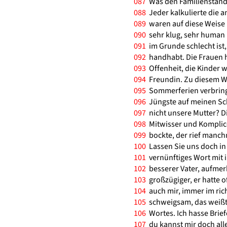
087
Was den Familienstand a
088
Jeder kalkulierte die a
089
waren auf diese Weise 
090
sehr klug, sehr human
091
im Grunde schlecht ist,
092
handhabt. Die Frauen ha
093
Offenheit, die Kinder wa
094
Freundin. Zu diesem Wo
095
Sommerferien verbringt 
096
Jüngste auf meinen Sch
097
nicht unsere Mutter? Die
098
Mitwisser und Komplicen
099
bockte, der rief manch
100
Lassen Sie uns doch in 
101
vernünftiges Wort mit 
102
besserer Vater, aufmer
103
großzügiger, er hatte o
104
auch mir, immer im rich
105
schweigsam, das weißt
106
Wortes. Ich hasse Briefe
107
du kannst mir doch all