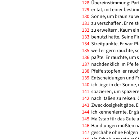
128
Übereinstimmung: Partne
129
er tat, mit einer bestimm
130
Sonne, um braun zu we
131
zu verschaffen. Er reist
132
zu erweitern. Kaum ein 
133
benutzt hätte. Seine Fi
134
Streitpunkte. Er war Pf
135
weil er gern rauchte, s
136
paßte. Er rauchte, um s
137
nachdenklich im Pfeife
138
Pfeife stopfen: er rauc
139
Entscheidungen und For
140
ich liege in der Sonne,
141
spazieren, um spazieren
142
nach Italien zu reisen. 
143
Zwecklosigkeit gäbe. Er
144
ich kennenlernte. Er gla
145
Maßstab für das Gute un
146
Handlungen müßten nac
147
geschähe ohne Folgen u