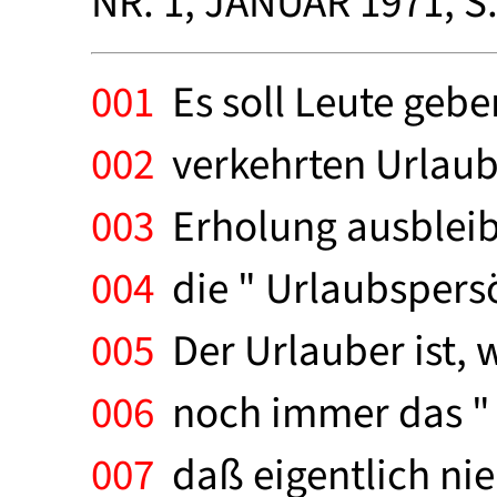
NR. 1, JANUAR 1971, S.
001
Es soll Leute gebe
002
verkehrten Urlaub
003
Erholung ausbleibt
004
die " Urlaubspersön
005
Der Urlauber ist, 
006
noch immer das " u
007
daß eigentlich nie