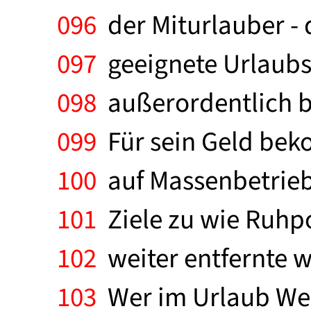
096
der Miturlauber - 
097
geeignete Urlaubsor
098
außerordentlich be
099
Für sein Geld beko
100
auf Massenbetrieb e
101
Ziele zu wie Ruhpo
102
weiter entfernte w
103
Wer im Urlaub Wer