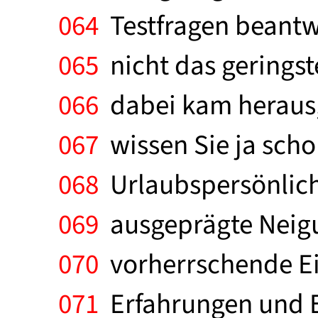
064
Testfragen beantwo
065
nicht das geringst
066
dabei kam heraus, 
067
wissen Sie ja scho
068
Urlaubspersönlichk
069
ausgeprägte Neigu
070
vorherrschende Ein
071
Erfahrungen und Er