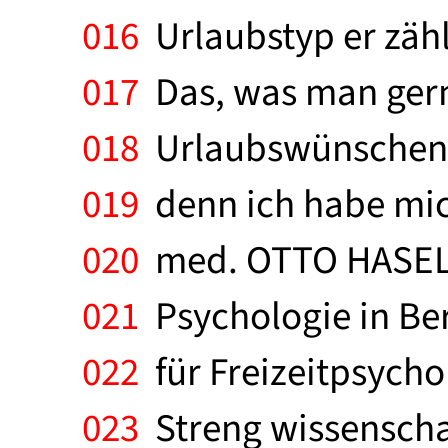
016
Urlaubstyp er zähl
017
Das, was man gern
018
Urlaubswünschen ni
019
denn ich habe mich
020
med. OTTO HASELOF
021
Psychologie in Ber
022
für Freizeitpsycho
023
Streng wissenschaf