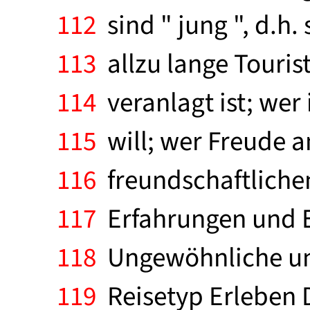
112
sind " jung ", d.h.
113
allzu lange Touris
114
veranlagt ist; wer
115
will; wer Freude 
116
freundschaftliche
117
Erfahrungen und Er
118
Ungewöhnliche und 
119
Reisetyp Erleben D