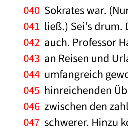
040
Sokrates war. (Nur
041
ließ.) Sei's drum. 
042
auch. Professor Ha
043
an Reisen und Urla
044
umfangreich gewor
045
hinreichenden Übe
046
zwischen den zahlr
047
schwerer. Hinzu k