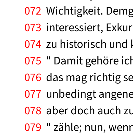
072
Wichtigkeit. Demg
073
interessiert, Exku
074
zu historisch und k
075
" Damit gehöre ich
076
das mag richtig se
077
unbedingt angeneh
078
aber doch auch zu 
079
" zähle; nun, wenn 