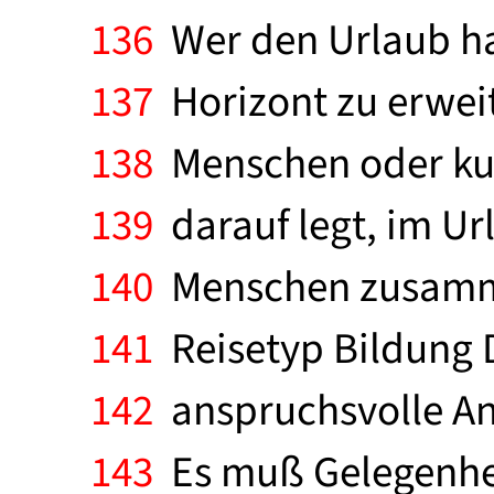
136
Wer den Urlaub ha
137
Horizont zu erweite
138
Menschen oder kul
139
darauf legt, im Ur
140
Menschen zusamme
141
Reisetyp Bildung D
142
anspruchsvolle An
143
Es muß Gelegenhei