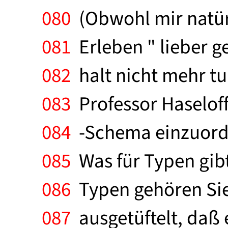
080
(Obwohl mir natürl
081
Erleben " lieber 
082
halt nicht mehr tu
083
Professor Haselof
084
-Schema einzuordn
085
Was für Typen gibt
086
Typen gehören Sie
087
ausgetüftelt, daß e