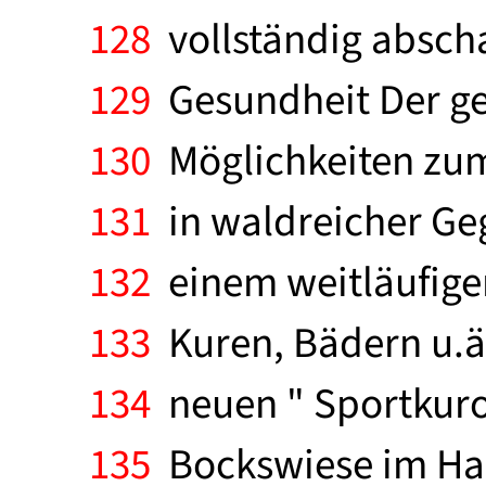
128
vollständig abschal
129
Gesundheit Der ge
130
Möglichkeiten zum
131
in waldreicher Geg
132
einem weitläufigen
133
Kuren, Bädern u.ä.
134
neuen " Sportkuror
135
Bockswiese im Har