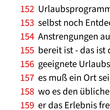
152
Urlaubsprogramme 
153
selbst noch Entde
154
Anstrengungen auf
155
bereit ist - das is
156
geeignete Urlaubso
157
es muß ein Ort sein
158
wo es den üblichen
159
er das Erlebnis f