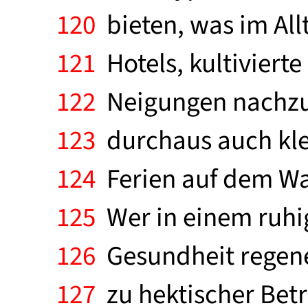
120
bieten, was im All
121
Hotels, kultiviert
122
Neigungen nachzug
123
durchaus auch klei
124
Ferien auf dem Was
125
Wer in einem ruhi
126
Gesundheit regener
127
zu hektischer Bet