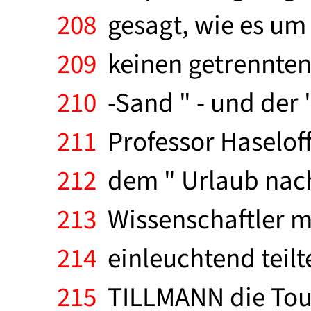
208
gesagt, wie es um i
209
keinen getrennten
210
-Sand " - und der "
211
Professor Haseloff 
212
dem " Urlaub nach
213
Wissenschaftler mi
214
einleuchtend teil
215
TILLMANN die Tour