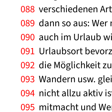
088
verschiedenen Arte
089
dann so aus: Wer 
090
auch im Urlaub wi
091
Urlaubsort bevorzu
092
die Möglichkeit z
093
Wandern usw. gleic
094
nicht allzu aktiv i
095
mitmacht und Wert 