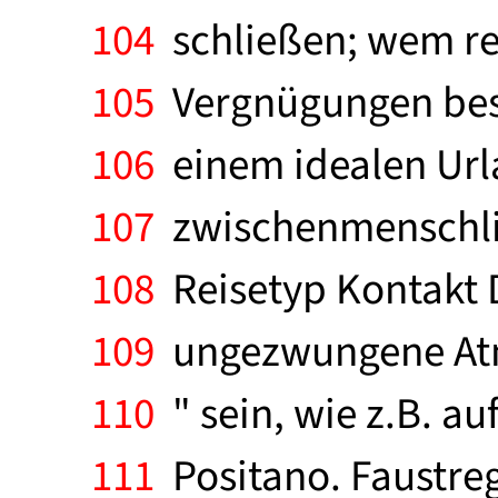
104
schließen; wem re
105
Vergnügungen beso
106
einem idealen Urla
107
zwischenmenschlich
108
Reisetyp Kontakt D
109
ungezwungene Atm
110
" sein, wie z.B. auf
111
Positano. Faustreg