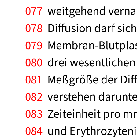
077
weitgehend vernac
078
Diffusion darf sich
079
Membran-Blutplasm
080
drei wesentlichen 
081
Meßgröße der Diff
082
verstehen darunter
083
Zeiteinheit pro mm
084
und Erythrozytenin