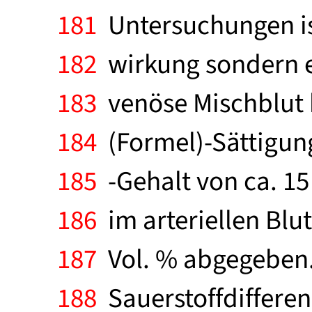
181
Untersuchungen ist
182
wirkung sondern ei
183
venöse Mischblut h
184
(Formel)-Sättigun
185
-Gehalt von ca. 15
186
im arteriellen Blu
187
Vol. % abgegeben. 
188
Sauerstoffdifferenz