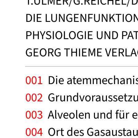
T.ULMER/G.REICHEL/
DIE LUNGENFUNKTIO
PHYSIOLOGIE UND PA
GEORG THIEME VERLAG
001
Die atemmechanisc
002
Grundvoraussetzung
003
Alveolen und für 
004
Ort des Gasaustaus