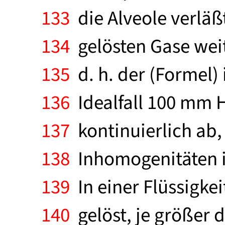
133
die Alveole verläßt
134
gelösten Gase weit
135
d. h. der (Formel) 
136
Idealfall 100 mm H
137
kontinuierlich ab,
138
Inhomogenitäten i
139
In einer Flüssigk
140
gelöst, je größer d