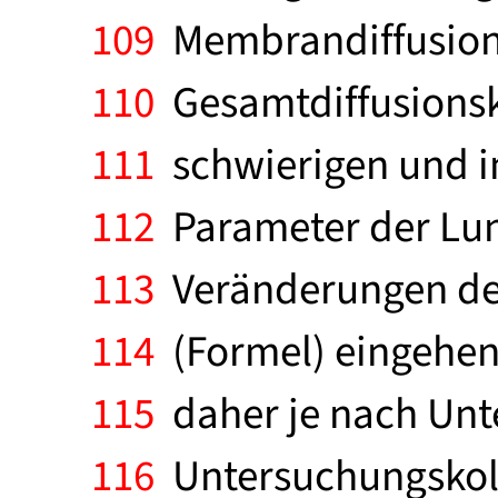
109
Membrandiffusion g
110
Gesamtdiffusionska
111
schwierigen und im
112
Parameter der Lung
113
Veränderungen des 
114
(Formel) eingehen
115
daher je nach Unt
116
Untersuchungskoll