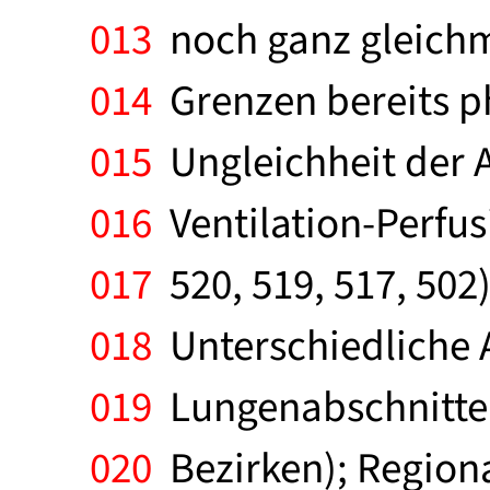
013
noch ganz gleichm
014
Grenzen bereits ph
015
Ungleichheit der A
016
Ventilation-Perfusi
017
520, 519, 517, 502
018
Unterschiedliche 
019
Lungenabschnitten 
020
Bezirken); Region