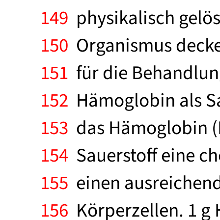
149
physikalisch gelös
150
Organismus decken
151
für die Behandlung
152
Hämoglobin als Sau
153
das Hämoglobin (H
154
Sauerstoff eine ch
155
einen ausreichend
156
Körperzellen. 1 g