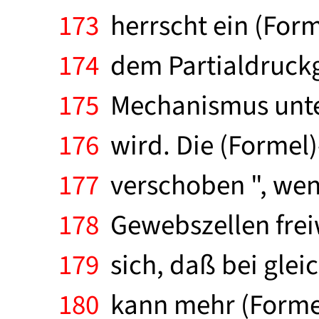
173
herrscht ein (Form
174
dem Partialdruckge
175
Mechanismus unter
176
wird. Die (Formel)
177
verschoben ", wenn
178
Gewebszellen freiw
179
sich, daß bei glei
180
kann mehr (Formel