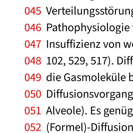
045
Verteilungsstörung
046
Pathophysiologie f
047
Insuffizienz von w
048
102, 529, 517). Dif
049
die Gasmoleküle be
050
Diffusionsvorgange
051
Alveole). Es genüg
052
(Formel)-Diffusion