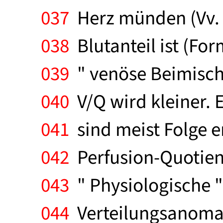
037
Herz münden (Vv. T
038
Blutanteil ist (For
039
" venöse Beimisch
040
V/Q wird kleiner. 
041
sind meist Folge e
042
Perfusion-Quotient
043
" Physiologische "
044
Verteilungsanomal