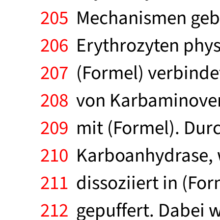
205
Mechanismen gebund
206
Erythrozyten physik
207
(Formel) verbindet
208
von Karbaminoverbi
209
mit (Formel). Durc
210
Karboanhydrase, wi
211
dissoziiert in (Fo
212
gepuffert. Dabei wi