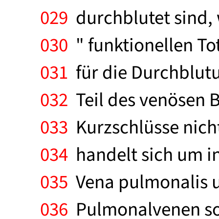
029
durchblutet sind, 
030
" funktionellen To
031
für die Durchblutu
032
Teil des venösen Bl
033
Kurzschlüsse nicht
034
handelt sich um i
035
Vena pulmonalis u
036
Pulmonalvenen sow