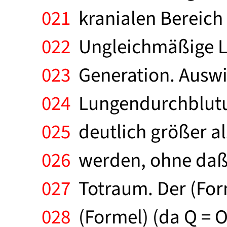
021
kranialen Bereich s
022
Ungleichmäßige Lu
023
Generation. Auswi
024
Lungendurchblutun
025
deutlich größer als
026
werden, ohne daß e
027
Totraum. Der (Form
028
(Formel) (da Q = O)