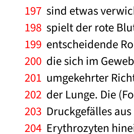
197
sind etwas verwick
198
spielt der rote Blu
199
entscheidende Roll
200
die sich im Gewebe
201
umgekehrter Richtu
202
der Lunge. Die (Fo
203
Druckgefälles aus 
204
Erythrozyten hinei