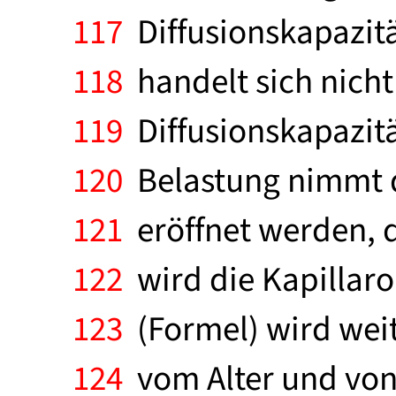
117
Diffusionskapazitä
118
handelt sich nich
119
Diffusionskapazität
120
Belastung nimmt di
121
eröffnet werden, d
122
wird die Kapillarob
123
(Formel) wird wei
124
vom Alter und von 