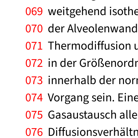
069
weitgehend isothe
070
der Alveolenwand g
071
Thermodiffusion u
072
in der Größenordn
073
innerhalb der norm
074
Vorgang sein. Ein
075
Gasaustausch allen
076
Diffusionsverhältn