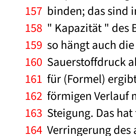
157
binden; das sind in
158
" Kapazität " des B
159
so hängt auch die
160
Sauerstoffdruck ab
161
für (Formel) ergibt
162
förmigen Verlauf 
163
Steigung. Das hat 
164
Verringerung des a