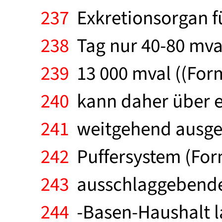
237
Exkretionsorgan fü
238
Tag nur 40-80 mval
239
13 000 mval ((Form
240
kann daher über e
241
weitgehend ausgeg
242
Puffersystem (Forme
243
ausschlaggebende
244
-Basen-Haushalt la