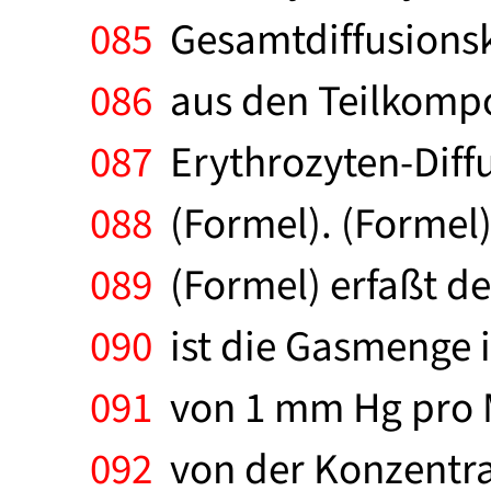
085
Gesamtdiffusionska
086
aus den Teilkompo
087
Erythrozyten-Diff
088
(Formel). (Formel)
089
(Formel) erfaßt de
090
ist die Gasmenge i
091
von 1 mm Hg pro M
092
von der Konzentra