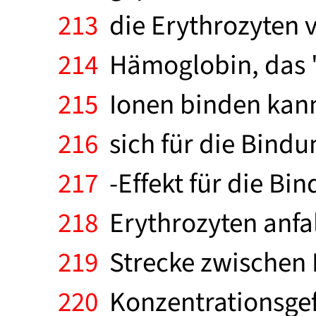
213
die Erythrozyten v
214
Hämoglobin, das " 
215
Ionen binden kann.
216
sich für die Bindu
217
-Effekt für die Bi
218
Erythrozyten anfal
219
Strecke zwischen 
220
Konzentrationsgefä