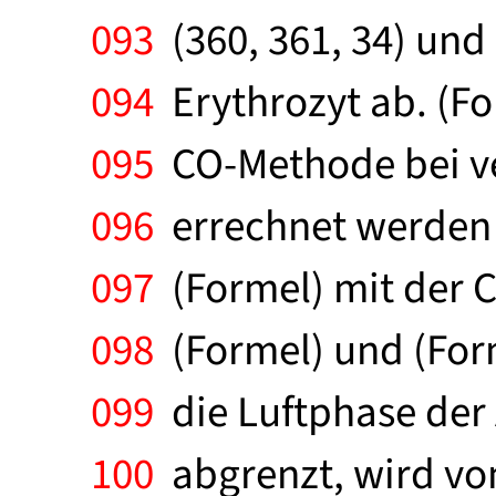
093
(360, 361, 34) un
094
Erythrozyt ab. (Fo
095
CO-Methode bei ve
096
errechnet werden (
097
(Formel) mit der C
098
(Formel) und (For
099
die Luftphase der 
100
abgrenzt, wird von 