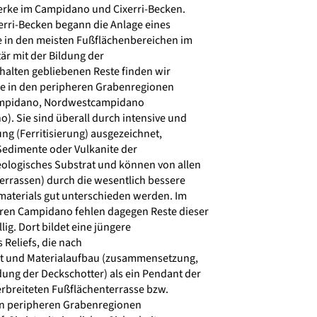
rke im Campidano und Cixerri-Becken.
rri-Becken begann die Anlage eines
 in den meisten Fußflächenbereichen im
är mit der Bildung der
erhalten gebliebenen Reste finden wir
e in den peripheren Grabenregionen
ampidano, Nordwestcampidano
 Sie sind überall durch intensive und
ng (Ferritisierung) ausgezeichnet,
 Sedimente oder Vulkanite der
ologisches Substrat und können von allen
errassen) durch die wesentlich bessere
aterials gut unterschieden werden. Im
eren Campidano fehlen dagegen Reste dieser
llig. Dort bildet eine jüngere
Reliefs, die nach
ät und Materialaufbau (zusammensetzung,
ng der Deckschotter) als ein Pendant der
erbreiteten Fußflächenterrasse bzw.
en peripheren Grabenregionen