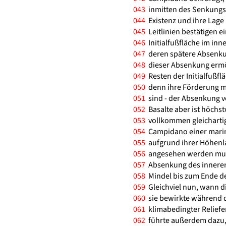
043
inmitten des Senkungsf
044
Existenz und ihre Lage
045
Leitlinien bestätigen e
046
Initialfußfläche im in
047
deren spätere Absenkun
048
dieser Absenkung ermögl
049
Resten der Initialfußf
050
denn ihre Förderung mu
051
sind - der Absenkung v
052
Basalte aber ist höchst
053
vollkommen gleicharti
054
Campidano einer marine
055
aufgrund ihrer Höhenla
056
angesehen werden muß. 
057
Absenkung des inneren
058
Mindel bis zum Ende de
059
Gleichviel nun, wann di
060
sie bewirkte während di
061
klimabedingter Reliefe
062
führte außerdem dazu, 