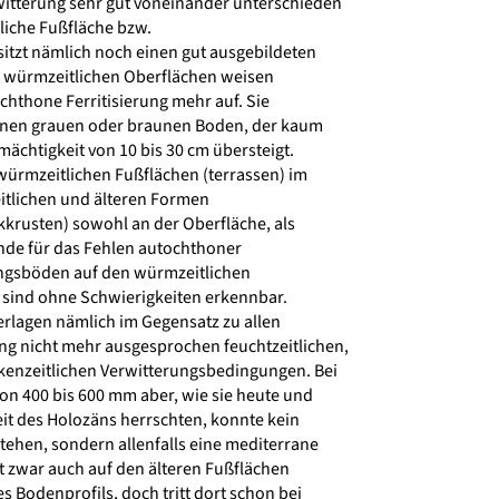
itterung sehr gut voneinander unterschieden
liche Fußfläche bzw.
itzt nämlich noch einen gut ausgebildeten
e würmzeitlichen Oberflächen weisen
hthone Ferritisierung mehr auf. Sie
inen grauen oder braunen Boden, der kaum
chtigkeit von 10 bis 30 cm übersteigt.
rmzeitlichen Fußflächen (terrassen) im
itlichen und älteren Formen
krusten) sowohl an der Oberfläche, als
ünde für das Fehlen autochthoner
ungsböden auf den würmzeitlichen
 sind ohne Schwierigkeiten erkennbar.
rlagen nämlich im Gegensatz zu allen
ng nicht mehr ausgesprochen feuchtzeitlichen,
enzeitlichen Verwitterungsbedingungen. Bei
on 400 bis 600 mm aber, wie sie heute und
eit des Holozäns herrschten, konnte kein
tehen, sondern allenfalls eine mediterrane
t zwar auch auf den älteren Fußflächen
s Bodenprofils, doch tritt dort schon bei