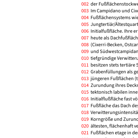
002
der Fußflächenstockwe
003
Im Campidano und Cixe
004
Fußflächensystems wie
005
Jungtertiär/Ältestquart
006
Initialfußfläche. Ihre 
007
heute als Dachfußfläch
008
(Cixerri-Becken, Ostc
009
und Südwestcampidano).
010
tiefgründige Verwitteru
011
besitzen stets tertiäre
012
Grabenfüllungen als ge
013
jüngeren Fußflächen (t
014
Zurundung ihres Deckm
015
tektonisch labilen inn
016
Initialflußfläche fast vö
017
Fußfläche das Dach des 
018
Verwitterungsintensit
019
Korngröße und Zurundu
020
ältesten, flächenhaft v
021
Fußflächen etage in d