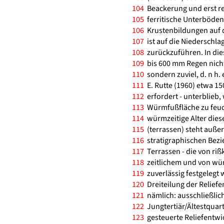
104
Beackerung und erst re
105
ferritische Unterböden
106
Krustenbildungen auf d
107
ist auf die Niederschla
108
zurückzuführen. In die
109
bis 600 mm Regen nicht 
110
sondern zuviel, d. n h.
111
E. Rutte (1960) etwa 1
112
erfordert - unterblieb,
113
Würmfußfläche zu feuch
114
würmzeitige Alter dies
115
(terrassen) steht außer
116
stratigraphischen Bezi
117
Terrassen - die von riß
118
zeitlichem und von wür
119
zuverlässig festgelegt w
120
Dreiteilung der Relief
121
nämlich: ausschließli
122
Jungtertiär/Ältestquar
123
gesteuerte Reliefentwic