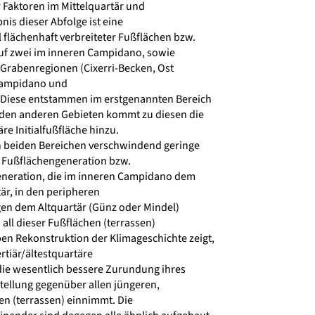
Faktoren im Mittelquartär und
is dieser Abfolge ist eine
flächenhaft verbreiteter Fußflächen bzw.
uf zwei im inneren Campidano, sowie
 Grabenregionen (Cixerri-Becken, Ost
ampidano und
iese entstammen im erstgenannten Bereich
den anderen Gebieten kommt zu diesen die
re Initialfußfläche hinzu.
n beiden Bereichen verschwindend geringe
n Fußflächengeneration bzw.
neration, die im inneren Campidano dem
är, in den peripheren
n dem Altquartär (Günz oder Mindel)
 all dieser Fußflächen (terrassen)
en Rekonstruktion der Klimageschichte zeigt,
rtiär/ältestquartäre
die wesentlich bessere Zurundung ihres
tellung gegenüber allen jüngeren,
en (terrassen) einnimmt. Die