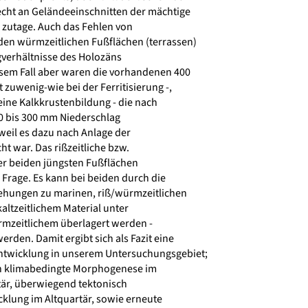
cht an Geländeeinschnitten der mächtige
 zutage. Auch das Fehlen von
en würmzeitlichen Fußflächen (terrassen)
gverhältnisse des Holozäns
sem Fall aber waren die vorhandenen 400
zuwenig-wie bei der Ferritisierung -,
 eine Kalkkrustenbildung - die nach
50 bis 300 mm Niederschlag
 weil es dazu nach Anlage der
t war. Das rißzeitliche bzw.
er beiden jüngsten Fußflächen
 Frage. Es kann bei beiden durch die
ehungen zu marinen, riß/würmzeitlichen
kaltzeitlichem Material unter
mzeitlichem überlagert werden -
erden. Damit ergibt sich als Fazit eine
entwicklung in unserem Untersuchungsgebiet;
ch klimabedingte Morphogenese im
tär, überwiegend tektonisch
klung im Altquartär, sowie erneute