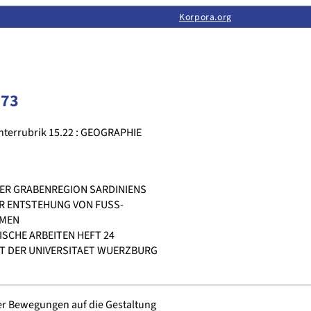
Limas:
Hauptseite
·
Inhalt
·
Suchen
·
Feedback
Korpora.org
·
Korpora.org
·
LINSE
373
nterrubrik 15.22 : GEOGRAPHIE
DER GRABENREGION SARDINIENS
ER ENTSTEHUNG VON FUSS-
EMEN
CHE ARBEITEN HEFT 24
T DER UNIVERSITAET WUERZBURG
er Bewegungen auf die Gestaltung