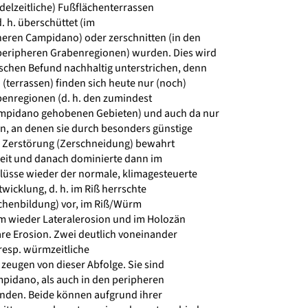
delzeitliche) Fußflächenterrassen
. h. überschüttet (im
eren Campidano) oder zerschnitten (in den
eripheren Grabenregionen) wurden. Dies wird
chen Befund nachhaltig unterstrichen, denn
(terrassen) finden sich heute nur (noch)
enregionen (d. h. den zumindest
ampidano gehobenen Gebieten) und auch da nur
n, an denen sie durch besonders günstige
 Zerstörung (Zerschneidung) bewahrt
zeit und danach dominierte dann im
lüsse wieder der normale, klimagesteuerte
icklung, d. h. im Riß herrschte
chenbildung) vor, im Riß/Würm
m wieder Lateralerosion und im Holozän
are Erosion. Zwei deutlich voneinander
 resp. würmzeitliche
zeugen von dieser Abfolge. Sie sind
idano, als auch in den peripheren
den. Beide können aufgrund ihrer