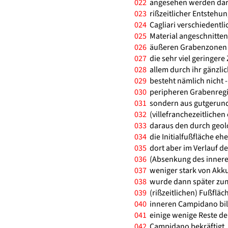
022
angesehen werden darf. 
023
rißzeitlicher Entstehun
024
Cagliari verschiedentl
025
Material angeschnitten
026
äußeren Grabenzonen is
027
die sehr viel geringere
028
allem durch ihr gänzlic
029
besteht nämlich nicht - 
030
peripheren Grabenregio
031
sondern aus gutgerund
032
(villefranchezeitlichen 
033
daraus den durch geolo
034
die Initialfußfläche e
035
dort aber im Verlauf d
036
(Absenkung des innere
037
weniger stark von Akku
038
wurde dann später zum
039
(rißzeitlichen) Fußfläc
040
inneren Campidano bild
041
einige wenige Reste der
042
Campidano bekräftigt, d