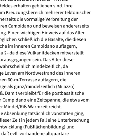
eldes erhalten geblieben sind. Ihre
 im Kreuzungsbereich mehrerer tektonischer
inerseits die vormalige Verbreitung der
neren Campidano und beweisen andererseits
g. Einen wichtigen Hinweis auf das Alter
ichen schließlich die Basalte, die diesen
läche im inneren Campidano auflagern,
ß - da diese Vulkanitdecken mitverstellt
orausgegangen sein. Das Alter dieser
wahrscheinlich mindelzeitlich, da
ge Laven am Nordwestrand des inneren
n 60-m-Terrasse auflagern, die
ge als günz/mindelzeitlich (Milazzo)
Damit verbleibt für die postbasaltische
 Campidano eine Zeitspanne, die etwa vom
r Mindel/Riß-Warmzeit reicht.
e Absenkung tatsächlich vonstatten ging,
eser Zeit in jedem Fall eine Unterbrechung
ntwicklung (Fußflächenbildung) und
daß evtl. vorhandene altquartäre