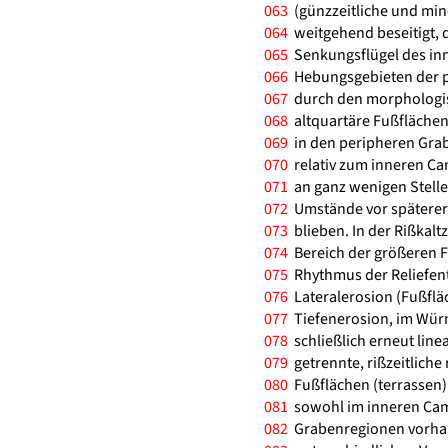
063
(günzzeitliche und min
064
weitgehend beseitigt, d
065
Senkungsflügel des inn
066
Hebungsgebieten der p
067
durch den morphologis
068
altquartäre Fußflächen 
069
in den peripheren Grab
070
relativ zum inneren C
071
an ganz wenigen Stelle
072
Umstände vor späterer
073
blieben. In der Rißkalt
074
Bereich der größeren F
075
Rhythmus der Reliefentw
076
Lateralerosion (Fußflä
077
Tiefenerosion, im Wür
078
schließlich erneut line
079
getrennte, rißzeitliche
080
Fußflächen (terrassen) 
081
sowohl im inneren Camp
082
Grabenregionen vorhan