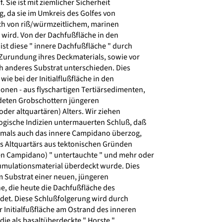
Sie ist mit ziemlicher Sicherheit
g, da sie im Umkreis des Golfes von
ich von riß/würmzeitlichem, marinen
 wird. Von der Dachfußfläche in den
t diese " innere Dachfußfläche " durch
 Zurundung ihres Deckmaterials, sowie vor
h anderes Substrat unterschieden. Dies
wie bei der Initialflußfläche in den
nen - aus flyschartigen Tertiärsedimenten,
eten Grobschottern jüngeren
oder altquartären) Alters. Wir ziehen
gische Indizien untermauerten Schluß, daß
hemals auch das innere Campidano überzog,
es Altquartärs aus tektonischen Gründen
n Campidano) " untertauchte " und mehr oder
mulationsmaterial überdeckt wurde. Dies
 Substrat einer neuen, jüngeren
he, die heute die Dachfußfläche des
et. Diese Schlußfolgerung wird durch
 Initialfußfläche am Ostrand des inneren
ie als basaltüberdeckte " Horste "