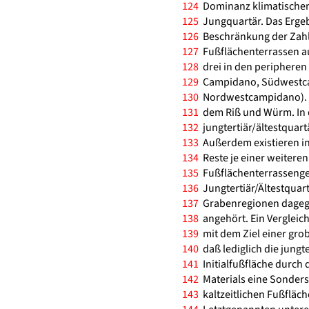
124
Dominanz klimatischer 
125
Jungquartär. Das Ergebn
126
Beschränkung der Zahl 
127
Fußflächenterrassen a
128
drei in den peripheren
129
Campidano, Südwestc
130
Nordwestcampidano). D
131
dem Riß und Würm. In 
132
jungtertiär/ältestquartä
133
Außerdem existieren i
134
Reste je einer weitere
135
Fußflächenterrassenge
136
Jungtertiär/Ältestquart
137
Grabenregionen dagege
138
angehört. Ein Vergleich
139
mit dem Ziel einer grob
140
daß lediglich die jungte
141
Initialfußfläche durch 
142
Materials eine Sonders
143
kaltzeitlichen Fußfläch