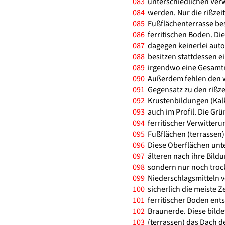
083
unterschiedlichen Verw
084
werden. Nur die rißzeit
085
Fußflächenterrasse bes
086
ferritischen Boden. Di
087
dagegen keinerlei autoc
088
besitzen stattdessen e
089
irgendwo eine Gesamtmä
090
Außerdem fehlen den wü
091
Gegensatz zu den rißze
092
Krustenbildungen (Kalk
093
auch im Profil. Die Gr
094
ferritischer Verwitter
095
Fußflächen (terrassen)
096
Diese Oberflächen unte
097
älteren nach ihre Bildu
098
sondern nur noch trock
099
Niederschlagsmitteln v
100
sicherlich die meiste Z
101
ferritischer Boden ents
102
Braunerde. Diese bilde
103
(terrassen) das Dach de