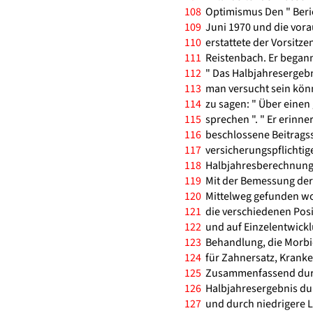
108
Optimismus Den " Berich
109
Juni 1970 und die vora
110
erstattete der Vorsitze
111
Reistenbach. Er begann
112
" Das Halbjahresergebni
113
man versucht sein könn
114
zu sagen: " Über einen
115
sprechen ". " Er erinne
116
beschlossene Beitragss
117
versicherungspflichtige
118
Halbjahresberechnung b
119
Mit der Bemessung der 
120
Mittelweg gefunden wor
121
die verschiedenen Posi
122
und auf Einzelentwicklu
123
Behandlung, die Morbid
124
für Zahnersatz, Kranke
125
Zusammenfassend durfte
126
Halbjahresergebnis du
127
und durch niedrigere L