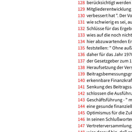
128
berücksichtigt werden 
129
Mitgliederentwicklung 
130
verbessert hat ". Der V
131
wie schwierig es sei, a
132
Schlüsse für das Ergeb
133
wies auf die noch nich
134
hier abzuwartenden Erg
135
feststellen: " Ohne au
136
daher für das Jahr 1970
137
der Gesetzgeber zum 1.
138
Heraufsetzung der Vers
139
Beitragsbemessungsgren
140
erkennbare Finanzkraft 
141
Senkung des Beitragssat
142
schlossen die Ausführ
143
Geschäftsführung - " mi
144
eine gesunde finanziel
145
Optimismus für die Zuk
146
In seinen Schlußworten
147
Vertreterversammlung al