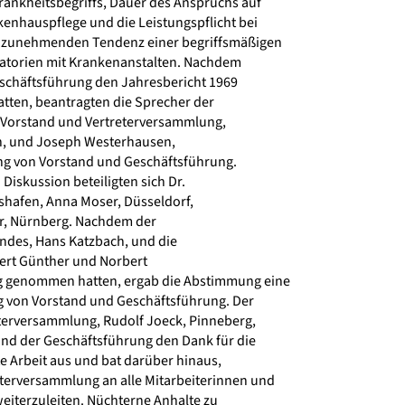
nkheitsbegriffs, Dauer des Anspruchs auf
enhauspflege und die Leistungspflicht bei
zunehmenden Tendenz einer begriffsmäßigen
atorien mit Krankenanstalten. Nachdem
schäftsführung den Jahresbericht 1969
atten, beantragten die Sprecher der
Vorstand und Vertreterversammlung,
, und Joseph Westerhausen,
ng von Vorstand und Geschäftsführung.
iskussion beteiligten sich Dr.
hafen, Anna Moser, Düsseldorf,
, Nürnberg. Nachdem der
ndes, Hans Katzbach, und die
ert Günther und Norbert
g genommen hatten, ergab die Abstimmung eine
 von Vorstand und Geschäftsführung. Der
terversammlung, Rudolf Joeck, Pinneberg,
d der Geschäftsführung den Dank für die
e Arbeit aus und bat darüber hinaus,
terversammlung an alle Mitarbeiterinnen und
eiterzuleiten. Nüchterne Anhalte zu