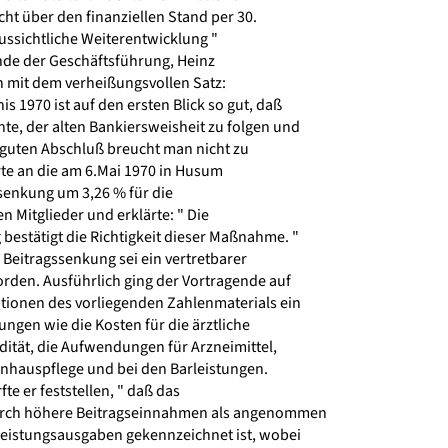
t über den finanziellen Stand per 30.
ussichtliche Weiterentwicklung "
nde der Geschäftsführung, Heinz
 mit dem verheißungsvollen Satz:
s 1970 ist auf den ersten Blick so gut, daß
te, der alten Bankiersweisheit zu folgen und
 guten Abschluß breucht man nicht zu
rte an die am 6.Mai 1970 in Husum
enkung um 3,26 % für die
n Mitglieder und erklärte: " Die
estätigt die Richtigkeit dieser Maßnahme. "
Beitragssenkung sei ein vertretbarer
den. Ausführlich ging der Vortragende auf
tionen des vorliegenden Zahlenmaterials ein
ngen wie die Kosten für die ärztliche
ität, die Aufwendungen für Arzneimittel,
nhauspflege und bei den Barleistungen.
 er feststellen, " daß das
rch höhere Beitragseinnahmen als angenommen
eistungsausgaben gekennzeichnet ist, wobei