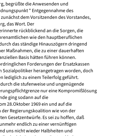
rg, begrüßte die Anwesenden und
rdnungspunkt " Entgegennahme des
 zunächst dem Vorsitzenden des Vorstandes,
g, das Wort. Der
rinnerte rückblickend an die Sorgen, die
hrenamtlichen wie den hauptberuflichen
 durch das ständige Hinauszögern dringend
her Maßnahmen, die zu einer dauerhaften
anziellen Basis hätten führen können.
ordringlichen Forderungen der Ersatzkassen
n Sozialpolitiker herangetragen worden, doch
lediglich zu einem Teilerfolg geführt.
9 durch die stufenweise und ungenügende
rungspflichtgrenze nur eine Kompromißlösung
nde ging sodann auf die
m 28.Oktober 1969 ein und auf die
der Regierungskoalition wie von der
en Gesetzentwürfe. Es sei zu hoffen, daß
unmehr endlich zu einer vernünftigen
d uns nicht wieder Halbheiten und