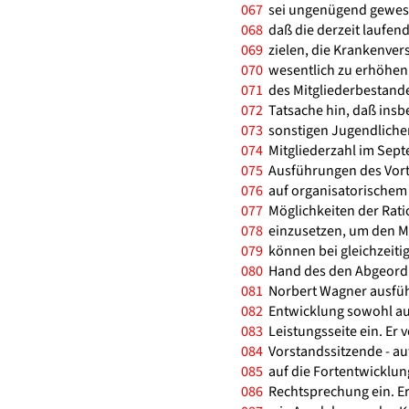
067
sei ungenügend gewesen
068
daß die derzeit laufe
069
zielen, die Krankenver
070
wesentlich zu erhöhen.
071
des Mitgliederbestande
072
Tatsache hin, daß insb
073
sonstigen Jugendlichen
074
Mitgliederzahl im Sept
075
Ausführungen des Vort
076
auf organisatorischem G
077
Möglichkeiten der Rati
078
einzusetzen, um den Mi
079
können bei gleichzeitig
080
Hand des den Abgeordn
081
Norbert Wagner ausführl
082
Entwicklung sowohl auf 
083
Leistungsseite ein. Er v
084
Vorstandssitzende - au
085
auf die Fortentwicklun
086
Rechtsprechung ein. Er