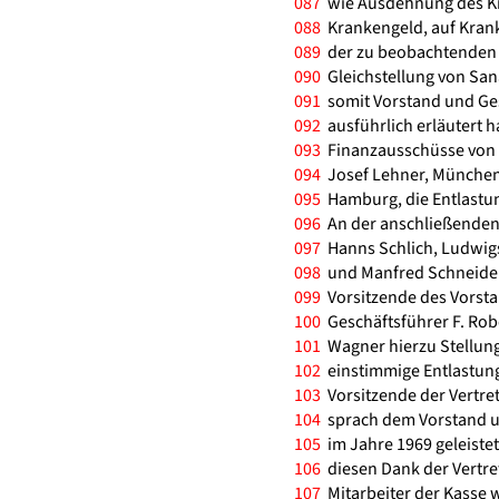
087
wie Ausdehnung des Kra
088
Krankengeld, auf Krank
089
der zu beobachtenden 
090
Gleichstellung von San
091
somit Vorstand und Ge
092
ausführlich erläutert h
093
Finanzausschüsse von 
094
Josef Lehner, München
095
Hamburg, die Entlastu
096
An der anschließenden D
097
Hanns Schlich, Ludwigs
098
und Manfred Schneider
099
Vorsitzende des Vorsta
100
Geschäftsführer F. Rob
101
Wagner hierzu Stellun
102
einstimmige Entlastung
103
Vorsitzende der Vertre
104
sprach dem Vorstand un
105
im Jahre 1969 geleistet
106
diesen Dank der Vertre
107
Mitarbeiter der Kasse w