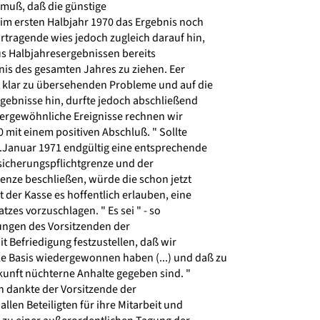
muß, daß die günstige
im ersten Halbjahr 1970 das Ergebnis noch
ortragende wies jedoch zugleich darauf hin,
us Halbjahresergebnissen bereits
nis des gesamten Jahres zu ziehen. Eer
t klar zu übersehenden Probleme und auf die
ebnisse hin, durfte jedoch abschließend
ßergewöhnliche Ereignisse rechnen wir
 mit einem positiven Abschluß. " Sollte
Januar 1971 endgültig eine entsprechende
icherungspflichtgrenze und der
ze beschließen, würde die schon jetzt
der Kasse es hoffentlich erlauben, eine
zes vorzuschlagen. " Es sei " - so
ungen des Vorsitzenden der
t Befriedigung festzustellen, daß wir
le Basis wiedergewonnen haben (...) und daß zu
unft nüchterne Anhalte gegeben sind. "
 dankte der Vorsitzende der
len Beteiligten für ihre Mitarbeit und