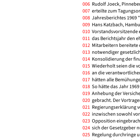
006
Rudolf Joeck, Pinnebe
007
erteilte zum Tagungso
008
Jahresberichtes 1969 "
009
Hans Katzbach, Hambur
010
Vorstandsvorsitzende e
011
das Berichtsjahr den e
012
Mitarbeitern bereitete
013
notwendiger gesetzlic
014
Konsolidierung der fin
015
Wiederholt seien die v
016
an die verantwortliche
017
hätten alle Bemühungen 
018
So hätte das Jahr 196
019
Anhebung der Versiche
020
gebracht. Der Vortrage
021
Regierungserklärung vo
022
inzwischen sowohl von 
023
Opposition eingebracht
024
sich der Gesetzgeber n
025
Regelung durchringe un