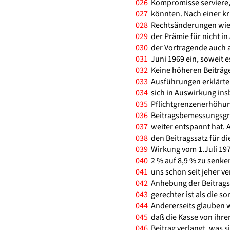
026
Kompromisse serviere,
027
könnten. Nach einer kr
028
Rechtsänderungen wie 
029
der Prämie für nicht 
030
der Vortragende auch a
031
Juni 1969 ein, soweit es
032
Keine höheren Beiträge
033
Ausführungen erklärte H
034
sich in Auswirkung ins
035
Pflichtgrenzenerhöhun
036
Beitragsbemessungsgren
037
weiter entspannt hat. 
038
den Beitragssatz für di
039
Wirkung vom 1.Juli 197
040
2 % auf 8,9 % zu senken
041
uns schon seit jeher ve
042
Anhebung der Beitrags
043
gerechter ist als die s
044
Andererseits glauben w
045
daß die Kasse von ihren
046
Beitrag verlangt, was s