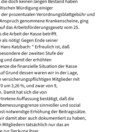
 die doch keinen langen Bestand haben
itischen Würdigung einiger
der prozentualen Verordnungsblattgebühr und
in Anspruch genommene Krankenscheine, ging
uf das Arbeitsförderungsgesetz vom 25.
 die Arbeit der Kasse betrifft.
 als nötig! Gegen Ende seiner
ans Katzbach: " Erfreulich ist, daß
besondere der zweiten Stufe der
g und damit der erhöhten
ze die finanzielle Situation der Kasse
Auf Grund dessen waren wir in der Lage,
e versicherungspflichtigen Mitglieder mit
0 um 3,26 %, und zwar von 9,
. Damit hat sich die von
rtretene Auffassung bestätigt, daß die
bemessungsgrenze sinnvoller und sozial
onst notwendige Erhöhung der Beitragssätze.
ir damit aber auch dokumentiert zu haben,
 Mitgliedern tatsächlich nur das an
ie zur Deckung ihrer