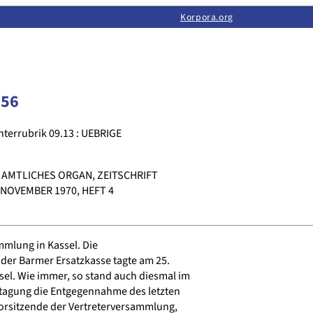
Limas:
Hauptseite
·
Inhalt
·
Suchen
·
Feedback
Korpora.org
·
Korpora.org
·
LINSE
356
nterrubrik 09.13 : UEBRIGE
 AMTLICHES ORGAN, ZEITSCHRIFT
 NOVEMBER 1970, HEFT 4
mlung in Kassel. Die
er Barmer Ersatzkasse tagte am 25.
el. Wie immer, so stand auch diesmal im
tagung die Entgegennahme des letzten
orsitzende der Vertreterversammlung,