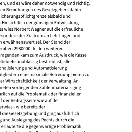
, und es wäre daher notwendig und richtig,
nden Bemühungen des Gesetzgebers dahin
sicherungspflichtgrenze alsbald und
 Hinsichtlich der günstigen Entwicklung
s wies Norbert Wagner auf die erfreuliche
esondere der Zustrom an Lehrlingen und
 erwähnenswert sei. Der Stand der
ember: 2980000! In den weiteren
ragenden kam zum Ausdruck, wie die Kasse
ebiete unablässig bestrebt ist, alle
onalisierung und Automatisierung
tgliedern eine maximale Betreuung bieten zu
er Wirtschaftlichkeit der Verwaltung. An
eten vorliegenden Zahlenmaterials ging
ich auf die Problematik der finanziellen
der Beitragsseite wie auf der
erwies - wie bereits der
f die Gesetzgebung und ging ausführlich
g und Auslegung des Rechts durch die
 erläuterte die gegenwärtige Problematik