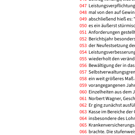
047
Leistungsverpflichtung
048
mal von den auf Gewin
049
abschließend hieß es: "
050
es ein äußerst stürmisc
051
Anforderungen gestellt
052
Berichtsjahr besonders
053
der Neufestsetzung de
054
Leistungsverbesserung
055
wiederholt den verände
056
Bewältigung der in das
057
Selbstverwaltungsgremi
058
ein weit größeres Maß a
059
vorangegangenen Jahren
060
Einzelheiten aus dem 
061
Norbert Wagner, Geschä
062
Er ging zunächst ausfüh
063
Kasse im Bereiche der 
064
insbesondere des Lohn
065
Krankenversicherungsä
066
brachte. Die stufenwei