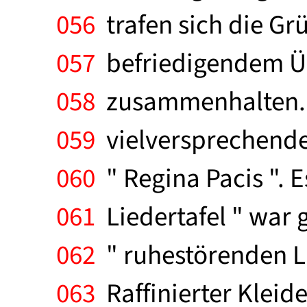
056
trafen sich die Gr
057
befriedigendem Üb
058
zusammenhalten. Un
059
vielversprechende
060
" Regina Pacis ". E
061
Liedertafel " war 
062
" ruhestörenden Lä
063
Raffinierter Kleid