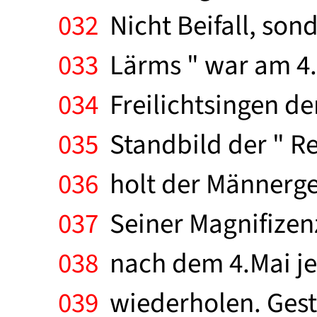
032
Nicht Beifall, son
033
Lärms " war am 4.M
034
Freilichtsingen der
035
Standbild der " Reg
036
holt der Männerges
037
Seiner Magnifizenz
038
nach dem 4.Mai je
039
wiederholen. Geste