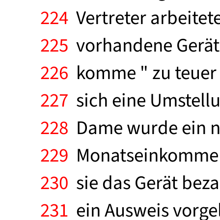
224
Vertreter arbeite
225
vorhandene Gerät l
226
komme " zu teuer " 
227
sich eine Umstellu
228
Dame wurde ein ne
229
Monatseinkommen v
230
sie das Gerät beza
231
ein Ausweis vorgel