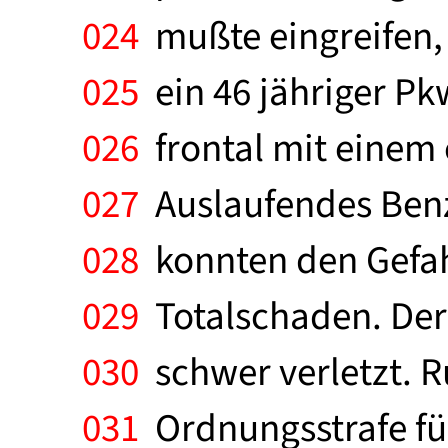
024
mußte eingreifen, 
025
ein 46 jähriger Pk
026
frontal mit eine
027
Auslaufendes Benz
028
konnten den Gefahr
029
Totalschaden. Der 
030
schwer verletzt. R
031
Ordnungsstrafe fü