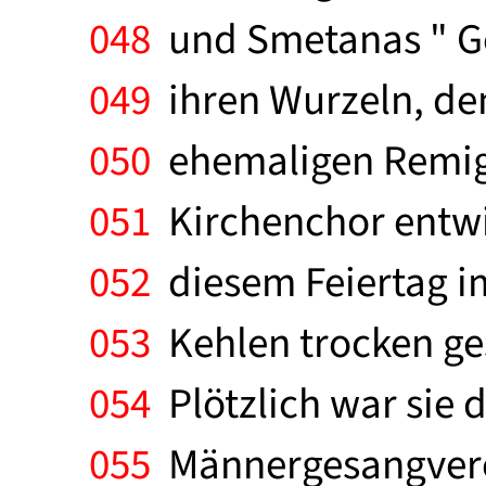
048
und Smetanas " Ge
049
ihren Wurzeln, den
050
ehemaligen Remig
051
Kirchenchor entwic
052
diesem Feiertag i
053
Kehlen trocken gesu
054
Plötzlich war sie d
055
Männergesangvere