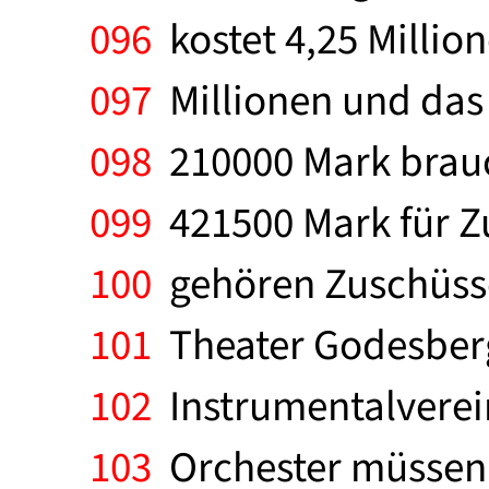
096
kostet 4,25 Millio
097
Millionen und das
098
210000 Mark brauc
099
421500 Mark für Z
100
gehören Zuschüsse 
101
Theater Godesberg
102
Instrumentalverei
103
Orchester müssen 