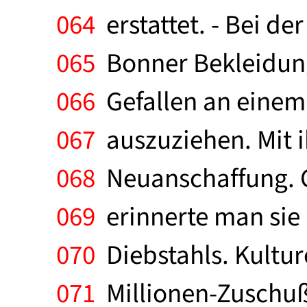
064
erstattet. - Bei d
065
Bonner Bekleidung
066
Gefallen an einem K
067
auszuziehen. Mit i
068
Neuanschaffung. Ge
069
erinnerte man sie 
070
Diebstahls. Kulture
071
Millionen-Zuschuß 