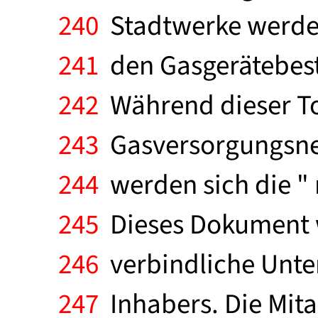
240
Stadtwerke werden
241
den Gasgerätebest
242
Während dieser To
243
Gasversorgungsnet
244
werden sich die "
245
Dieses Dokument w
246
verbindliche Unter
247
Inhabers. Die Mita