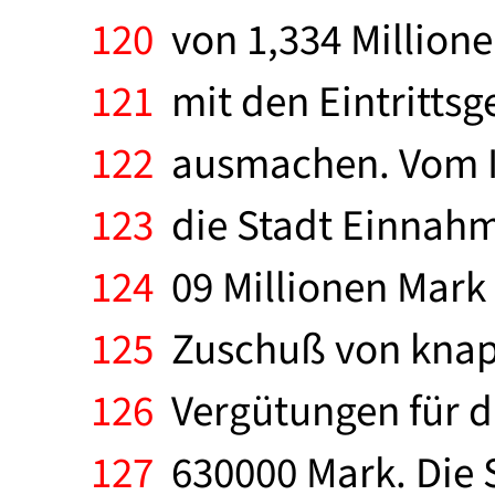
120
von 1,334 Million
121
mit den Eintritts
122
ausmachen. Vom In
123
die Stadt Einnahm
124
09 Millionen Mark 
125
Zuschuß von knap
126
Vergütungen für da
127
630000 Mark. Die S