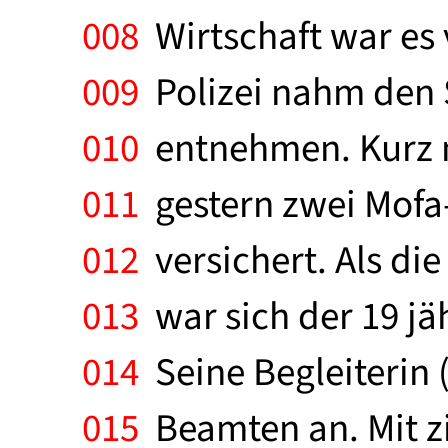
008
Wirtschaft war es 
009
Polizei nahm den S
010
entnehmen. Kurz na
011
gestern zwei Mofa-
012
versichert. Als die
013
war sich der 19 jä
014
Seine Begleiterin 
015
Beamten an. Mit zi