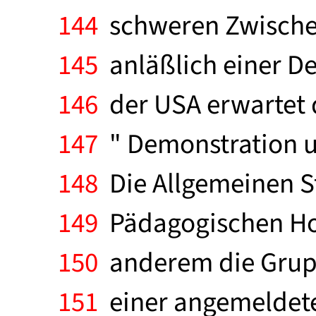
144
schweren Zwischen
145
anläßlich einer D
146
der USA erwartet 
147
" Demonstration u
148
Die Allgemeinen S
149
Pädagogischen Hoc
150
anderem die Grupp
151
einer angemeldeten