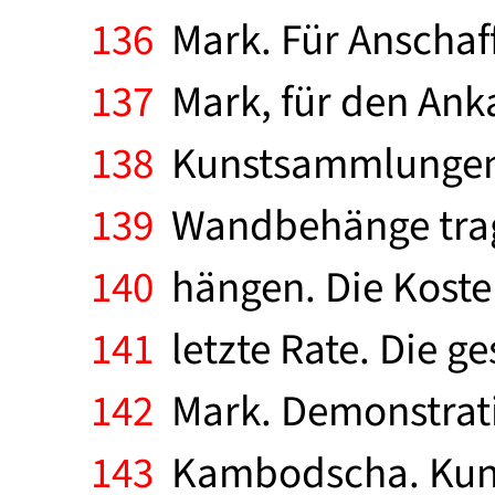
136
Mark. Für Anschaf
137
Mark, für den Ank
138
Kunstsammlungen 
139
Wandbehänge trage
140
hängen. Die Kosten
141
letzte Rate. Die g
142
Mark. Demonstrati
143
Kambodscha. Kund