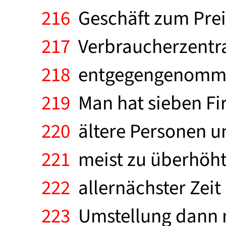
216
Geschäft zum Preis
217
Verbraucherzentra
218
entgegengenommen 
219
Man hat sieben Fir
220
ältere Personen un
221
meist zu überhöht
222
allernächster Zeit 
223
Umstellung dann no