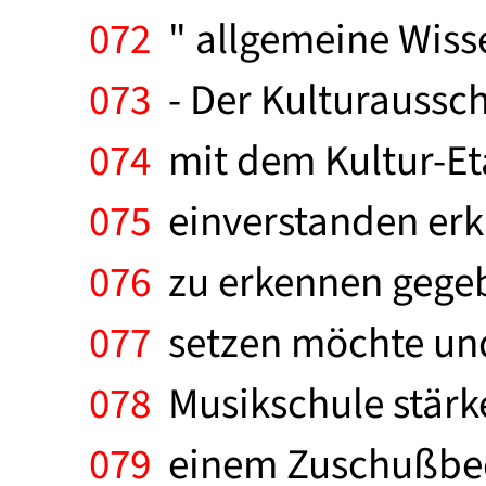
072
" allgemeine Wisse
073
- Der Kulturaussch
074
mit dem Kultur-Eta
075
einverstanden erkl
076
zu erkennen gegeb
077
setzen möchte und
078
Musikschule stärke
079
einem Zuschußbeda