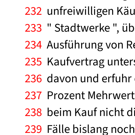
232
unfreiwilligen Käu
233
" Stadtwerke ", üb
234
Ausführung von Re
235
Kaufvertrag unters
236
davon und erfuhr e
237
Prozent Mehrwert
238
beim Kauf nicht d
239
Fälle bislang noch