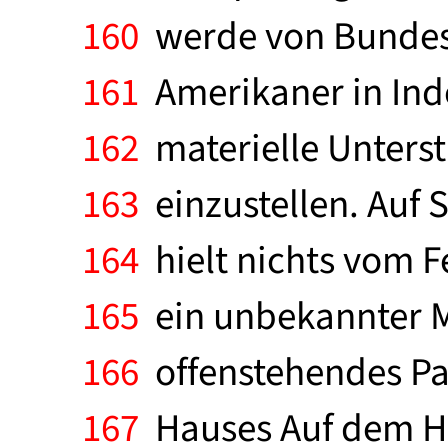
160
werde von Bundest
161
Amerikaner in Indo
162
materielle Unters
163
einzustellen. Auf S
164
hielt nichts vom Fe
165
ein unbekannter Ma
166
offenstehendes Par
167
Hauses Auf dem Huck