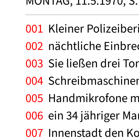
MONTAG, 11.5.1970, S
001
Kleiner Polizeiber
002
nächtliche Einbrec
003
Sie ließen drei To
004
Schreibmaschinen,
005
Handmikrofone mit
006
ein 34 jähriger Ma
007
Innenstadt den Kop