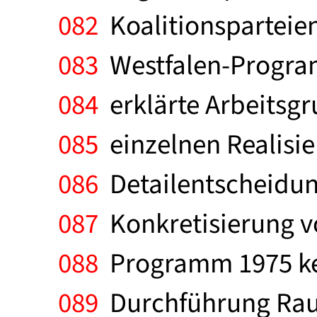
082
Koalitionsparteien
083
Westfalen-Programm
084
erklärte Arbeitsgr
085
einzelnen Realisie
086
Detailentscheidung
087
Konkretisierung v
088
Programm 1975 kein
089
Durchführung Rau