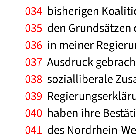
034
bisherigen Koaliti
035
den Grundsätzen de
036
in meiner Regieru
037
Ausdruck gebracht
038
sozialliberale Zus
039
Regierungserkläru
040
haben ihre Bestät
041
des Nordrhein-Wes