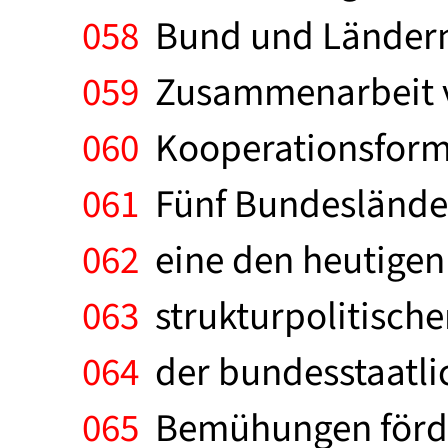
058
Bund und Ländern 
059
Zusammenarbeit v
060
Kooperationsforme
061
Fünf Bundesländer 
062
eine den heutigen 
063
strukturpolitische
064
der bundesstaatlic
065
Bemühungen förde