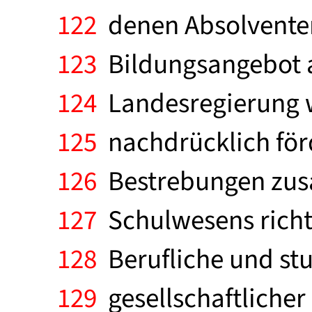
122
denen Absolventen
123
Bildungsangebot a
124
Landesregierung w
125
nachdrücklich förd
126
Bestrebungen zusa
127
Schulwesens richt
128
Berufliche und st
129
gesellschaftlicher