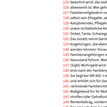
125
bewohnt wird, das led
126
abwesend ist. Wer gehö
127
Familienmitgliedern r
128
selbst sein Ehegatte, s
129
Adoptivkinder, Pflegek
130
sowie nichteheliche Ki
131
Onkel, Tante, Schwiege
132
Das Gesetz nennt darüb
133
Angehörigen, die ebenfa
134
werden können. Vorauss
135
Familienangehörigen m
136
Hausstand führen. Wel
137
(Sigle) Wohngeld wir
138
eine nach der Familieng
139
Sie liegt bei DM 800 -l
140
und erhöht sich für da
141
rechnende Familienmitg
142
Maßgebend für Ihr Woh
143
streifen oder Gehaltsst
144
Rentenbetrag, sondern