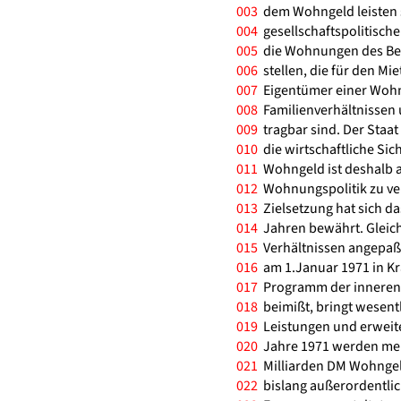
003
dem Wohngeld leisten 
004
gesellschaftspolitische
005
die Wohnungen des Bes
006
stellen, die für den Mie
007
Eigentümer einer Wohn
008
Familienverhältnissen
009
tragbar sind. Der Staa
010
die wirtschaftliche Sic
011
Wohngeld ist deshalb al
012
Wohnungspolitik zu ver
013
Zielsetzung hat sich d
014
Jahren bewährt. Gleich
015
Verhältnissen angepaß
016
am 1.Januar 1971 in Kr
017
Programm der inneren 
018
beimißt, bringt wesent
019
Leistungen und erweite
020
Jahre 1971 werden mehr
021
Milliarden DM Wohngeld
022
bislang außerordentlic