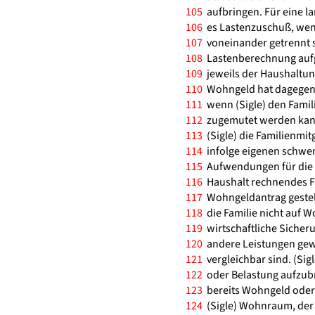
105
aufbringen. Für eine la
106
es Lastenzuschuß, wenn
107
voneinander getrennt s
108
Lastenberechnung aufge
109
jeweils der Haushaltung
110
Wohngeld hat dagegen in
111
wenn (Sigle) den Famil
112
zugemutet werden kann
113
(Sigle) die Familienmi
114
infolge eigenen schwer
115
Aufwendungen für die W
116
Haushalt rechnendes Fa
117
Wohngeldantrag gestell
118
die Familie nicht auf Wo
119
wirtschaftliche Sicher
120
andere Leistungen gew
121
vergleichbar sind. (Si
122
oder Belastung aufzubr
123
bereits Wohngeld oder 
124
(Sigle) Wohnraum, der