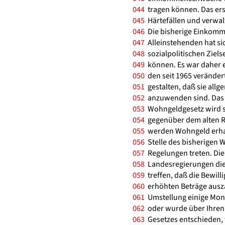
044
tragen können. Das ers
045
Härtefällen und verwal
046
Die bisherige Einkomme
047
Alleinstehenden hat sic
048
sozialpolitischen Ziel
049
können. Es war daher er
050
den seit 1965 veränder
051
gestalten, daß sie allg
052
anzuwenden sind. Das
053
Wohngeldgesetz wird s
054
gegenüber dem alten R
055
werden Wohngeld erhal
056
Stelle des bisherigen 
057
Regelungen treten. Di
058
Landesregierungen die
059
treffen, daß die Bewill
060
erhöhten Beträge ausz
061
Umstellung einige Mona
062
oder wurde über Ihren 
063
Gesetzes entschieden, 