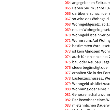
064
angegebenen Zeitraum 
065
Haben Sie im Jahre 197
066
darüber erst nach der 
067
so wird das Wohngeld b
068
Wohngeldgesetz, ab 1.1
069
neuen Wohngeldgesetzes
070
Wohngeld ist ein verl
071
Wohnraum. Auf Wohnge
072
bestimmten Vorausset
073
ist kein Almosen! Wohn
074
auch für ein einzelnes
075
bau oder Neubau liegen;
076
steuerbegünstigt oder 
077
erhalten Sie in der Fo
078
Lastenzuschusses.. Wer
079
Wohngeld als Mietzusch
080
Wohnung oder eines Zim
081
Genossenschaftswohnun
082
Der Bewohner eines Woh
083
mietähnlichen Dauerwoh