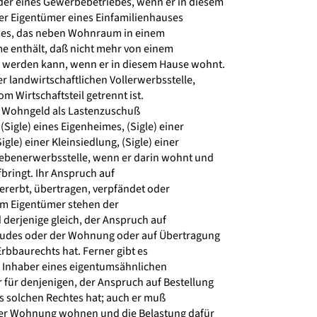
er eines Gewerbebetriebes, wenn er in diesem
er Eigentümer eines Einfamilienhauses
es, das neben Wohnraum in einem
 enthält, daß nicht mehr von einem
werden kann, wenn er in diesem Hause wohnt.
er landwirtschaftlichen Vollerwerbsstelle,
m Wirtschaftsteil getrennt ist.
 Wohngeld als Lastenzuschuß
Sigle) eines Eigenheimes, (Sigle) einer
e) einer Kleinsiedlung, (Sigle) einer
ebenerwerbsstelle, wenn er darin wohnt und
bringt. Ihr Anspruch auf
rerbt, übertragen, verpfändet oder
m Eigentümer stehen der
derjenige gleich, der Anspruch auf
des oder der Wohnung oder auf Übertragung
bbaurechts hat. Ferner gibt es
 Inhaber eines eigentumsähnlichen
ür denjenigen, der Anspruch auf Bestellung
 solchen Rechtes hat; auch er muß
der Wohnung wohnen und die Belastung dafür