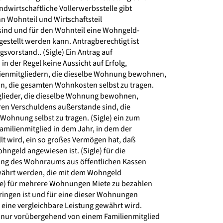
ndwirtschaftliche Vollerwerbsstelle gibt
 Wohnteil und Wirtschaftsteil
ind und für den Wohnteil eine Wohngeld-
stellt werden kann. Antragberechtigt ist
svorstand.. (Sigle) Ein Antrag auf
 der Regel keine Aussicht auf Erfolg,
ienmitgliedern, die dieselbe Wohnung bewohnen,
, die gesamten Wohnkosten selbst zu tragen.
tglieder, die dieselbe Wohnung bewohnen,
en Verschuldens außerstande sind, die
ohnung selbst zu tragen. (Sigle) ein zum
milienmitglied in dem Jahr, in dem der
t wird, ein so großes Vermögen hat, daß
hngeld angewiesen ist. (Sigle) für die
ung des Wohnraums aus öffentlichen Kassen
ährt werden, die mit dem Wohngeld
gle) für mehrere Wohnungen Miete zu bezahlen
ingen ist und für eine dieser Wohnungen
eine vergleichbare Leistung gewährt wird.
 nur vorübergehend von einem Familienmitglied