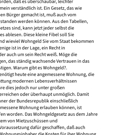
rden, daß es überschaubar, leichter
in verständlich ist. Ein Gesetz, das wie
en Bürger gemacht ist, muß auch vom
rstanden werden können. Aus den Tabellen,
tzes sind, kann jetzt jeder selbst die
ablesen. Diese kleine Fibel soll Sie
und wieviel Wohngeld Sie vom Staat bekommen
ige ist in der Lage, ein Recht in
er auch um sein Recht weiß. Möge die
en, das ständig wachsende Vertrauen in das
tigen. Warum gibt es Wohngeld?.
benötigt heute eine angemessene Wohnung, die
ttung modernen Lebensverhältnissen
äre dies jedoch nur unter großen
 erreichen oder überhaupt unmöglich. Damit
hner der Bundesrepublik einschließlich
gemessene Wohnung erlauben können, ist
en worden. Das Wohngeldgesetz aus dem Jahre
stem von Mietzuschüssen und
oraussetzung dafür geschaffen, daß auch
hnungsinhaber die Kosten für iher Wohnung