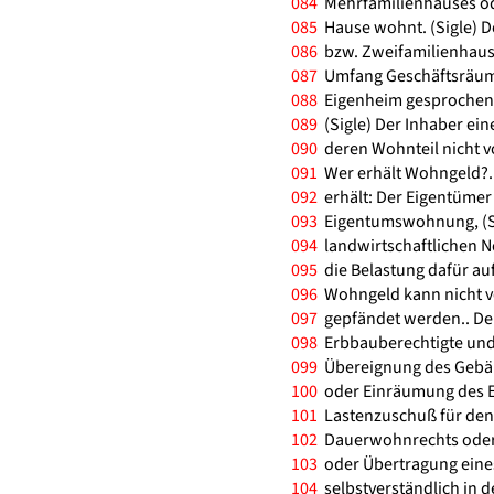
084
Mehrfamilienhauses od
085
Hause wohnt. (Sigle) D
086
bzw. Zweifamilienhaus
087
Umfang Geschäftsräume
088
Eigenheim gesprochen 
089
(Sigle) Der Inhaber ein
090
deren Wohnteil nicht vo
091
Wer erhält Wohngeld?.
092
erhält: Der Eigentümer (
093
Eigentumswohnung, (Sigl
094
landwirtschaftlichen N
095
die Belastung dafür auf
096
Wohngeld kann nicht ve
097
gepfändet werden.. De
098
Erbbauberechtigte und 
099
Übereignung des Gebäu
100
oder Einräumung des Er
101
Lastenzuschuß für den
102
Dauerwohnrechts oder f
103
oder Übertragung eines
104
selbstverständlich in 