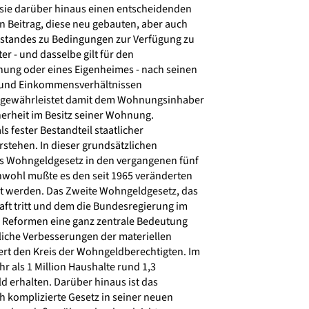
sie darüber hinaus einen entscheidenden
n Beitrag, diese neu gebauten, aber auch
tandes zu Bedingungen zur Verfügung zu
ter - und dasselbe gilt für den
ung oder eines Eigenheimes - nach seinen
 und Einkommensverhältnissen
t gewährleistet damit dem Wohnungsinhaber
herheit im Besitz seiner Wohnung.
s fester Bestandteil staatlicher
stehen. In dieser grundsätzlichen
as Wohngeldgesetz in den vergangenen fünf
wohl mußte es den seit 1965 veränderten
t werden. Das Zweite Wohngeldgesetz, das
aft tritt und dem die Bundesregierung im
Reformen eine ganz zentrale Bedeutung
liche Verbesserungen der materiellen
rt den Kreis der Wohngeldberechtigten. Im
 als 1 Million Haushalte rund 1,3
 erhalten. Darüber hinaus ist das
h komplizierte Gesetz in seiner neuen