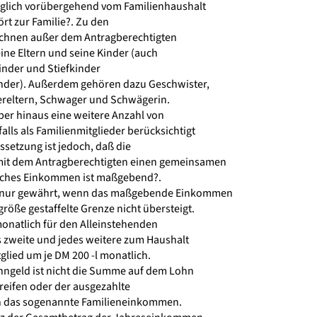
iglich vorübergehend vom Familienhaushalt
rt zur Familie?. Zu den
echnen außer dem Antragberechtigten
eine Eltern und seine Kinder (auch
inder und Stiefkinder
nder). Außerdem gehören dazu Geschwister,
reltern, Schwager und Schwägerin.
er hinaus eine weitere Anzahl von
lls als Familienmitglieder berücksichtigt
etzung ist jedoch, daß die
it dem Antragberechtigten einen gemeinsamen
ches Einkommen ist maßgebend?.
d nur gewährt, wenn das maßgebende Einkommen
röße gestaffelte Grenze nicht übersteigt.
 monatlich für den Alleinstehenden
s zweite und jedes weitere zum Haushalt
lied um je DM 200 -l monatlich.
ngeld ist nicht die Summe auf dem Lohn
reifen oder der ausgezahlte
 das sogenannte Familieneinkommen.