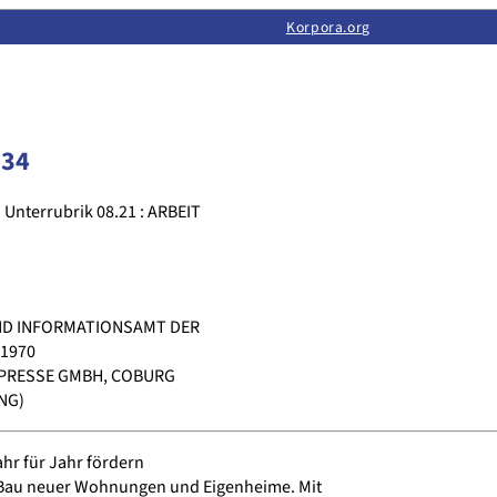
Limas:
Hauptseite
·
Inhalt
·
Suchen
·
Feedback
Korpora.org
·
Korpora.org
·
LINSE
334
Unterrubrik 08.21 : ARBEIT
ND INFORMATIONSAMT DER
1970
PRESSE GMBH, COBURG
NG)
r für Jahr fördern
Bau neuer Wohnungen und Eigenheime. Mit