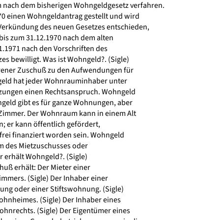
nach dem bisherigen Wohngeldgesetz verfahren.
0 einen Wohngeldantrag gestellt und wird
Verkündung des neuen Gesetzes entschieden,
is zum 31.12.1970 nach dem alten
.1971 nach den Vorschriften des
 bewilligt. Was ist Wohngeld?. (Sigle)
orener Zuschuß zu den Aufwendungen für
ld hat jeder Wohnrauminhaber unter
zungen einen Rechtsanspruch. Wohngeld
geld gibt es für ganze Wohnungen, aber
 Zimmer. Der Wohnraum kann in einem Alt
 er kann öffentlich gefördert,
frei finanziert worden sein. Wohngeld
rm des Mietzuschusses oder
 erhält Wohngeld?. (Sigle)
uß erhält: Der Mieter einer
mers. (Sigle) Der Inhaber einer
g oder einer Stiftswohnung. (Sigle)
nheimes. (Sigle) Der Inhaber eines
nrechts. (Sigle) Der Eigentümer eines