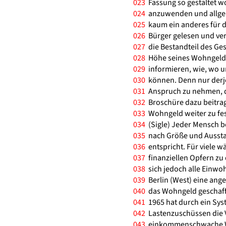
023
Fassung so gestaltet wo
024
anzuwenden und allgeme
025
kaum ein anderes für d
026
Bürger gelesen und ve
027
die Bestandteil des Gese
028
Höhe seines Wohngeldes 
029
informieren, wie, wo 
030
können. Denn nur derjen
031
Anspruch zu nehmen, d
032
Broschüre dazu beitrag
033
Wohngeld weiter zu fes
034
(Sigle) Jeder Mensch 
035
nach Größe und Aussta
036
entspricht. Für viele w
037
finanziellen Opfern zu
038
sich jedoch alle Einwo
039
Berlin (West) eine an
040
das Wohngeld geschaff
041
1965 hat durch ein Sy
042
Lastenzuschüssen die V
043
einkommenschwache Wo