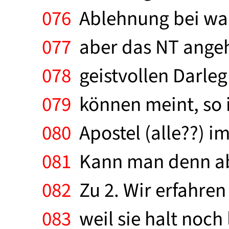
076
Ablehnung bei wah
077
aber das NT angeht
078
geistvollen Darleg
079
können meint, so i
080
Apostel (alle??) i
081
Kann man denn abe
082
Zu 2. Wir erfahren
083
weil sie halt noch 