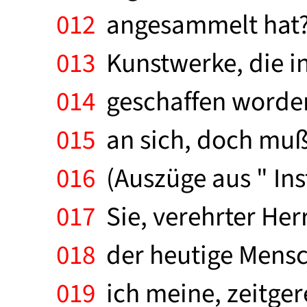
012
angesammelt hat? 
013
Kunstwerke, die i
014
geschaffen worden
015
an sich, doch muß
016
(Auszüge aus " Inst
017
Sie, verehrter Her
018
der heutige Mensch 
019
ich meine, zeitger