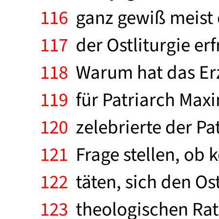
116
ganz gewiß meist 
117
der Ostliturgie erf
118
Warum hat das Erz
119
für Patriarch Maxi
120
zelebrierte der Pa
121
Frage stellen, ob 
122
täten, sich den O
123
theologischen Rati