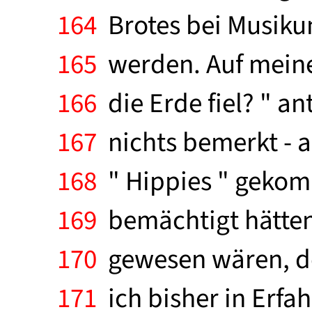
164
Brotes bei Musiku
165
werden. Auf meine 
166
die Erde fiel? " a
167
nichts bemerkt - a
168
" Hippies " gekom
169
bemächtigt hätten,
170
gewesen wären, de
171
ich bisher in Erfa