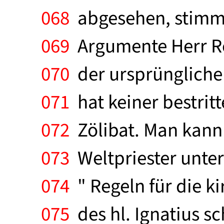
068
abgesehen, stimmen
069
Argumente Herr Re
070
der ursprüngliche
071
hat keiner bestritt
072
Zölibat. Man kann 
073
Weltpriester unte
074
" Regeln für die k
075
des hl. Ignatius sch