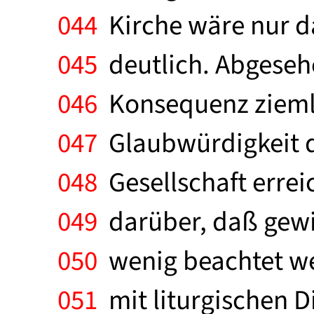
044
Kirche wäre nur dan
045
deutlich. Abgeseh
046
Konsequenz ziemlic
047
Glaubwürdigkeit d
048
Gesellschaft errei
049
darüber, daß gewiss
050
wenig beachtet we
051
mit liturgischen D