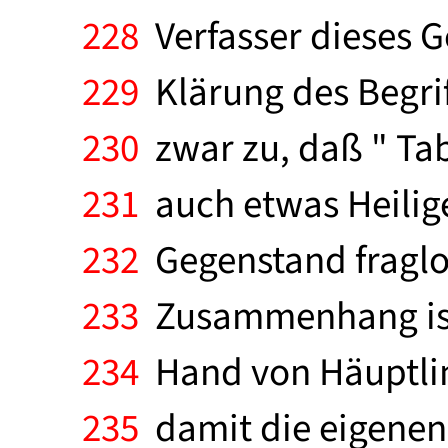
228
Verfasser dieses G
229
Klärung des Begriff
230
zwar zu, daß " Tab
231
auch etwas Heilige
232
Gegenstand fraglos
233
Zusammenhang ist 
234
Hand von Häuptling
235
damit die eigenen "