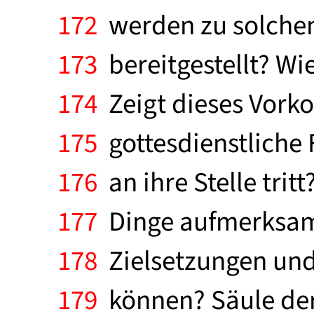
172
werden zu solchen
173
bereitgestellt? Wi
174
Zeigt dieses Vork
175
gottesdienstliche 
176
an ihre Stelle trit
177
Dinge aufmerksam 
178
Zielsetzungen und 
179
können? Säule der 