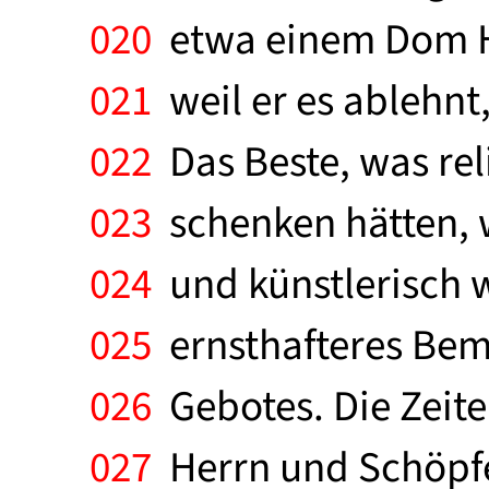
020
etwa einem Dom He
021
weil er es ablehnt
022
Das Beste, was rel
023
schenken hätten, 
024
und künstlerisch w
025
ernsthafteres Bemü
026
Gebotes. Die Zeite
027
Herrn und Schöpfer