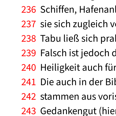
236
Schiffen, Hafenan
237
sie sich zugleich 
238
Tabu ließ sich pra
239
Falsch ist jedoch 
240
Heiligkeit auch für
241
Die auch in der B
242
stammen aus voris
243
Gedankengut (hier