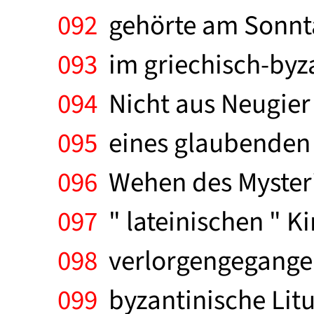
092
gehörte am Sonnta
093
im griechisch-byza
094
Nicht aus Neugier 
095
eines glaubenden C
096
Wehen des Mysteriu
097
" lateinischen " K
098
verlorgengegangen 
099
byzantinische Litur