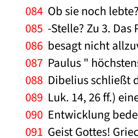
084
Ob sie noch lebte?
085
-Stelle? Zu 3. Das P
086
besagt nicht allzu
087
Paulus " höchstens
088
Dibelius schließt 
089
Luk. 14, 26 ff.) ei
090
Entwicklung bedeu
091
Geist Gottes! Griec