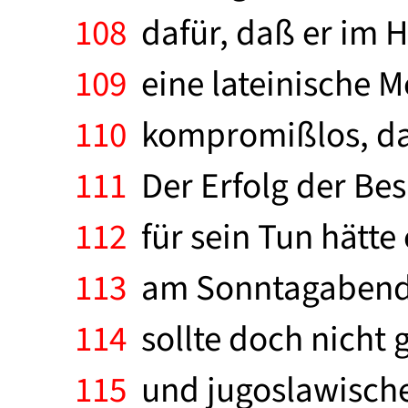
108
dafür, daß er im H
109
eine lateinische M
110
kompromißlos, daß
111
Der Erfolg der Bes
112
für sein Tun hätte
113
am Sonntagabend b
114
sollte doch nicht 
115
und jugoslawischen