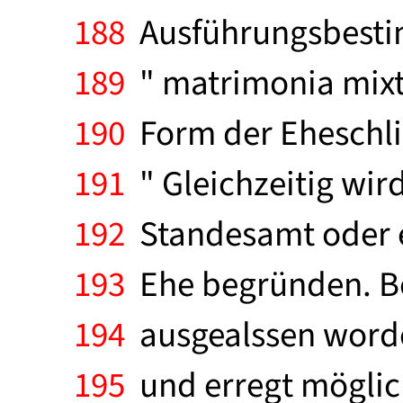
188
Ausführungsbesti
189
" matrimonia mixta
190
Form der Eheschlie
191
" Gleichzeitig wir
192
Standesamt oder e
193
Ehe begründen. Bei
194
ausgealssen worden;
195
und erregt möglic