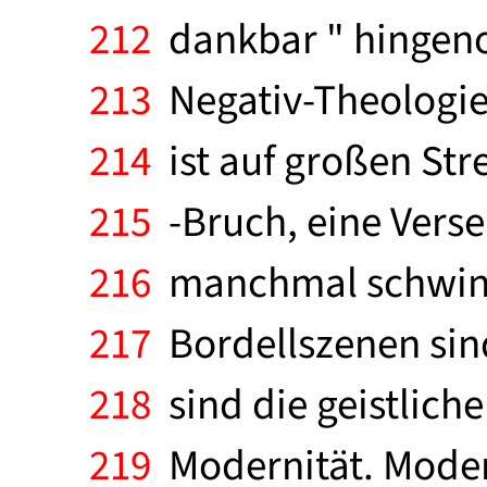
212
dankbar " hingeno
213
Negativ-Theologie 
214
ist auf großen Stre
215
-Bruch, eine Vers
216
manchmal schwindl
217
Bordellszenen sind
218
sind die geistlic
219
Modernität. Modern