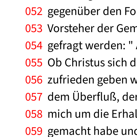
052
gegenüber den For
053
Vorsteher der Gem
054
gefragt werden: " A
055
Ob Christus sich d
056
zufrieden geben wi
057
dem Überfluß, der 
058
mich um die Erhalt
059
gemacht habe und w