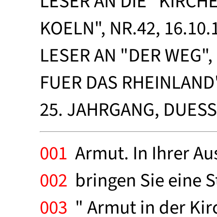
LESER AN DIE "KIRC
KOELN", NR.42, 16.10.1
LESER AN "DER WEG"
FUER DAS RHEINLAND", 
25. JAHRGANG, DUES
001
Armut. In Ihrer A
002
bringen Sie eine 
003
" Armut in der Kir