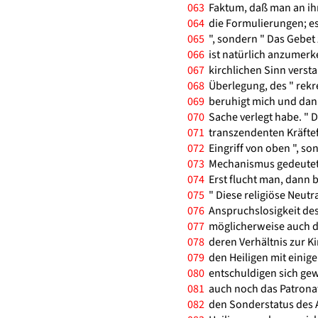
063
Faktum, daß man an ih
064
die Formulierungen; es h
065
", sondern " Das Gebet z
066
ist natürlich anzumerke
067
kirchlichen Sinn versta
068
Überlegung, des " rekre
069
beruhigt mich und dann
070
Sache verlegt habe. " D
071
transzendenten Kräftefel
072
Eingriff von oben ", so
073
Mechanismus gedeutet. 
074
Erst flucht man, dann 
075
" Diese religiöse Neutr
076
Anspruchslosigkeit des
077
möglicherweise auch de
078
deren Verhältnis zur Kir
079
den Heiligen mit einig
080
entschuldigen sich ge
081
auch noch das Patronat
082
den Sonderstatus des An