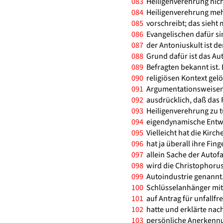
083
Heiligenverehrung nichts
084
Heiligenverehrung mehr
085
vorschreibt; das sieht
086
Evangelischen dafür si
087
der Antoniuskult ist de
088
Grund dafür ist das Aut
089
Befragten bekannt ist. 
090
religiösen Kontext gelö
091
Argumentationsweisen ze
092
ausdrücklich, daß das 
093
Heiligenverehrung zu t
094
eigendynamische Entwic
095
Vielleicht hat die Kirch
096
hat ja überall ihre Fing
097
allein Sache der Autofah
098
wird die Christophoru
099
Autoindustrie genannt. 
100
Schlüsselanhänger mit 
101
auf Antrag für unfallf
102
hatte und erklärte nach
103
persönliche Anerkennung