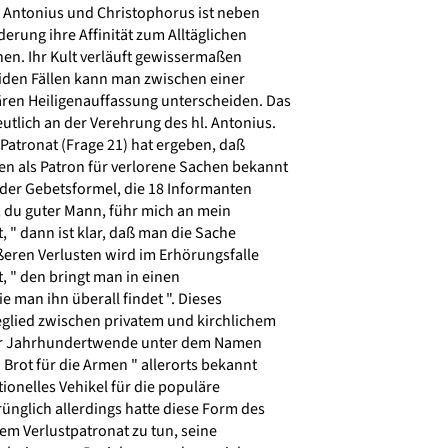
n Antonius und Christophorus ist neben
derung ihre Affinität zum Alltäglichen
en. Ihr Kult verläuft gewissermaßen
eiden Fällen kann man zwischen einer
ren Heiligenauffassung unterscheiden. Das
utlich an der Verehrung des hl. Antonius.
Patronat (Frage 21) hat ergeben, daß
en als Patron für verlorene Sachen bekannt
 der Gebetsformel, die 18 Informanten
s, du guter Mann, führ mich an mein
t, " dann ist klar, daß man die Sache
ßeren Verlusten wird im Erhörungsfalle
, " den bringt man in einen
 man ihn überall findet ". Dieses
eglied zwischen privatem und kirchlichem
 der Jahrhundertwende unter dem Namen
 Brot für die Armen " allerorts bekannt
tionelles Vehikel für die populäre
nglich allerdings hatte diese Form des
em Verlustpatronat zu tun, seine