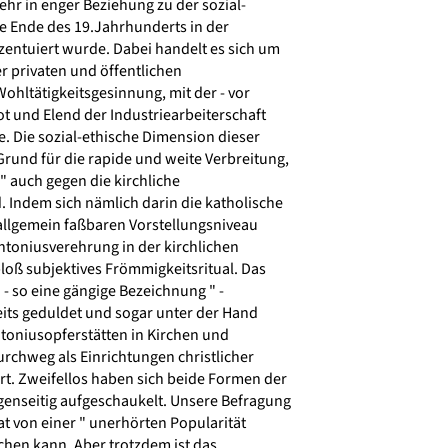
hr in enger Beziehung zu der sozial-
e Ende des 19.Jahrhunderts in der
zentuiert wurde. Dabei handelt es sich um
er privaten und öffentlichen
ohltätigkeitsgesinnung, mit der - vor
ot und Elend der Industriearbeiterschaft
. Die sozial-ethische Dimension dieser
rund für die rapide und weite Verbreitung,
" auch gegen die kirchliche
. Indem sich nämlich darin die katholische
allgemein faßbaren Vorstellungsniveau
Antoniusverehrung in der kirchlichen
loß subjektives Frömmigkeitsritual. Das
- so eine gängige Bezeichnung " -
eits geduldet und sogar unter der Hand
toniusopferstätten in Kirchen und
rchweg als Einrichtungen christlicher
rt. Zweifellos haben sich beide Formen der
enseitig aufgeschaukelt. Unsere Befragung
at von einer " unerhörten Popularität
chen kann. Aber trotzdem ist das