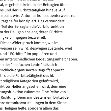
l, es geht bei keinem der Befragten über
 und der Fürbittetätigkeit hinaus. Auf
nsbasis wird Antonius konsequenterweise nur
lltagshelfer konzipiert. Das verwundert
 Teil der Befragten die Vorbildfunktion
m der Heiligen ansieht, deren Fürbitte
igkeit hingegen bezweifelt,
. Dieser Widerspruch kommt, wie im
eisen sein wird, deswegen zustande, weil
" und " Fürbitte " im populären und
en unterschiedlichen Bedeutungsinhalt haben.
n der " einfachen Leute " läßt sich
rchlich-organisierten Begriffsapparat
ch, ob die Fürbittetätigkeit des hl.
 religiösen Kategorien gefaßt wird,
 fiktiver Helfer angesehen wird, dem eine
tungsfunktion zukommt. Eine Reihe von
Richtung. Denn mindestens ein Drittel der
ihre Antoniusvorstellungen in dem Sinne,
s Heiligen helfe, sondern allein das