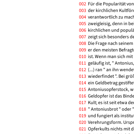
002
Für die Popularität vo
003
der kirchlichen Kultför
004
verantwortlich zu mach
005
zweigleisig, denn in b
006
kirchlichen und populä
007
zeigt sich besonders de
008
Die Frage nach seinem 
009
er den meisten Befragt
010
ist. Wenn man sich mit
011
geläufig ist, " Antoniu
012
(...) ran " an ihn wende
013
wiederfindet ". Bei grö
014
ein Geldbetrag gestiftet
015
Antoniusopferstock, wie
016
Geldopfer ist das Bind
017
Kult; es ist seit etwa
018
" Antoniusbrot " oder "
019
und fungiert als institu
020
Verehrungsform. Ursprü
021
Opferkults nichts mit d