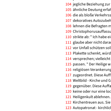
104
jegliche Beziehung zur
105
ähnliche Deutung erfah
106
die als bloße Verkehrs
107
dekoratives Autozube
108
lehnen die Befragten mi
109
Christophorusauffassun
110
strikte ab: " Ich habe 
111
glaube aber nicht daran
112
vor Unfall schützen sol
113
Plakette schenkt, würde
114
versprechen; vielleicht
115
passen. " Der Heilige w
116
religiösen Verankerung
117
zugeordnet. Diese Auffas
118
Weltbild - Kirche und G
119
gegenüber. Diese Auffas
120
keine oder nur eine lo
121
Heiligenkult ablehnen.
122
Kirchentreuen aus. Sie
123
Autopatronat - kirchlic