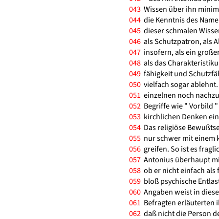
043
Wissen über ihn minima
044
die Kenntnis des Namens
045
dieser schmalen Wisse
046
als Schutzpatron, als A
047
insofern, als ein großer
048
als das Charakteristiku
049
fähigkeit und Schutzfäh
050
vielfach sogar ablehnt
051
einzelnen noch nachzuw
052
Begriffe wie " Vorbild 
053
kirchlichen Denken ein
054
Das religiöse Bewußtsei
055
nur schwer mit einem ki
056
greifen. So ist es fragli
057
Antonius überhaupt mit
058
ob er nicht einfach als
059
bloß psychische Entlas
060
Angaben weist in diese 
061
Befragten erläuterten 
062
daß nicht die Person de