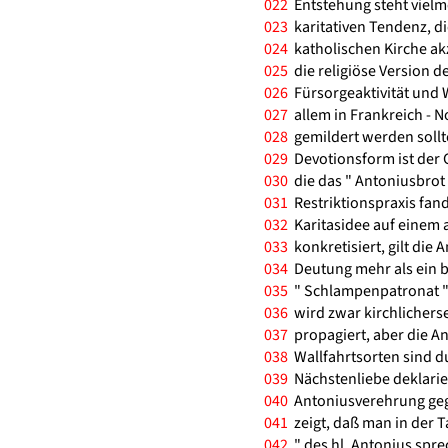
022
Entstehung steht vielme
023
karitativen Tendenz, di
024
katholischen Kirche ak
025
die religiöse Version d
026
Fürsorgeaktivität und W
027
allem in Frankreich - N
028
gemildert werden sollte
029
Devotionsform ist der G
030
die das " Antoniusbrot 
031
Restriktionspraxis fand
032
Karitasidee auf einem 
033
konkretisiert, gilt die 
034
Deutung mehr als ein b
035
" Schlampenpatronat " 
036
wird zwar kirchlichers
037
propagiert, aber die An
038
Wallfahrtsorten sind du
039
Nächstenliebe deklarie
040
Antoniusverehrung geg
041
zeigt, daß man in der T
042
" des hl. Antonius spre