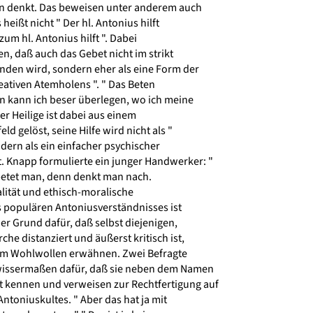
n denkt. Das beweisen unter anderem auch
eißt nicht " Der hl. Antonius hilft
um hl. Antonius hilft ". Dabei
n, daß auch das Gebet nicht im strikt
nden wird, sondern eher als eine Form der
ativen Atemholens ". " Das Beten
 kann ich beser überlegen, wo ich meine
er Heilige ist dabei aus einem
d gelöst, seine Hilfe wird nicht als "
ndern als ein einfacher psychischer
Knapp formulierte ein junger Handwerker: "
betet man, denn denkt man nach.
alität und ethisch-moralische
 populären Antoniusverständnisses ist
r Grund dafür, daß selbst diejenigen,
che distanziert und äußerst kritisch ist,
em Wohlwollen erwähnen. Zwei Befragte
wissermaßen dafür, daß sie neben dem Namen
 kennen und verweisen zur Rechtfertigung auf
toniuskultes. " Aber das hat ja mit