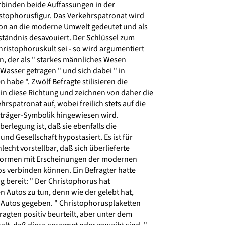
binden beide Auffassungen in der
istophorusfigur. Das Verkehrspatronat wird
ion an die moderne Umwelt gedeutet und als
ständnis desavouiert. Der Schlüssel zum
ristophoruskult sei - so wird argumentiert
n, der als " starkes männliches Wesen
asser getragen " und sich dabei " in
habe ". Zwölf Befragte stilisieren die
n diese Richtung und zeichnen von daher die
spatronat auf, wobei freilich stets auf die
träger-Symbolik hingewiesen wird.
erlegung ist, daß sie ebenfalls die
nd Gesellschaft hypostasiert. Es ist für
echt vorstellbar, daß sich überlieferte
formen mit Erscheinungen der modernen
s verbinden können. Ein Befragter hatte
g bereit: " Der Christophorus hat
n Autos zu tun, denn wie der gelebt hat,
e Autos gegeben. " Christophorusplaketten
gten positiv beurteilt, aber unter dem