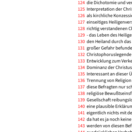
124
die Dichotomie und ver
125
Interpretation der Chr
126
als kirchliche Konzess
127
einseitiges Heiligenver
128
richtig verstandenen Ch
129
- das Leben des Heilige
130
den Heiland durch das W
131
großer Gefahr befunden 
132
Christophoruslegende i
133
Entwicklung zum Verkehr
134
Dominanz der Christus
135
Interessant an dieser Üb
136
Trennung von Religion u
137
diese Befragten nur schl
138
religiöse Bewußtseins
139
Gesellschaft reibungslo
140
eine plausible Erklärun
141
eigentlich nichts mit de
142
da hat es ja noch kein
143
werden von diesen Befra