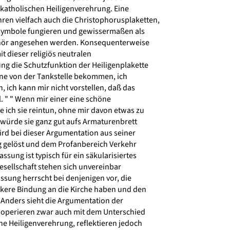
 katholischen Heiligenverehrung. Eine
ren vielfach auch die Christophorusplaketten,
symbole fungieren und gewissermaßen als
hör angesehen werden. Konsequenterweise
t dieser religiös neutralen
g die Schutzfunktion der Heiligenplakette
eine von der Tankstelle bekommen, ich
, ich kann mir nicht vorstellen, daß das
l. " " Wenn mir einer eine schöne
 ich sie reintun, ohne mir davon etwas zu
 würde sie ganz gut aufs Armaturenbrett
ird bei dieser Argumentation aus seiner
 gelöst und dem Profanbereich Verkehr
sung ist typisch für ein säkularisiertes
esellschaft stehen sich unvereinbar
sung herrscht bei denjenigen vor, die
ckere Bindung an die Kirche haben und den
 Anders sieht die Argumentation der
 operieren zwar auch mit dem Unterschied
he Heiligenverehrung, reflektieren jedoch