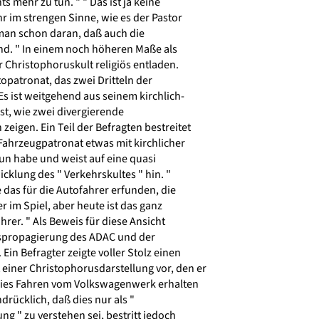
 mehr zu tun. " " Das ist ja keine
 im strengen Sinne, wie es der Pastor
 man schon daran, daß auch die
nd. " In einem noch höheren Maße als
r Christophoruskult religiös entladen.
opatronat, das zwei Dritteln der
Es ist weitgehend aus seinem kirchlich-
st, wie zwei divergierende
igen. Ein Teil der Befragten bestreitet
Fahrzeugpatronat etwas mit kirchlicher
un habe und weist auf eine quasi
klung des " Verkehrskultes " hin. "
e das für die Autofahrer erfunden, die
er im Spiel, aber heute ist das ganz
rer. " Als Beweis für diese Ansicht
spropagierung des ADAC und der
Ein Befragter zeigte voller Stolz einen
einer Christophorusdarstellung vor, den er
reies Fahren vom Volkswagenwerk erhalten
drücklich, daß dies nur als "
 " zu verstehen sei, bestritt jedoch