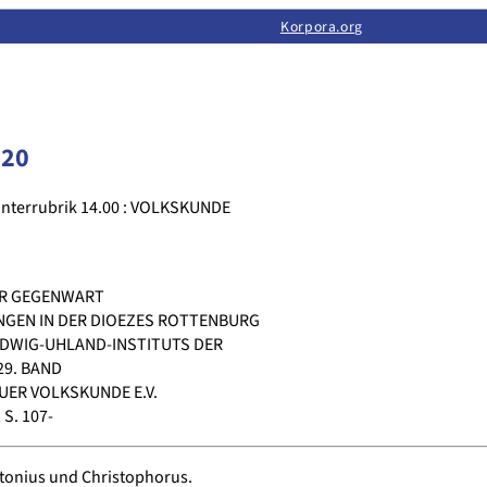
Limas:
Hauptseite
·
Inhalt
·
Suchen
·
Feedback
Korpora.org
·
Korpora.org
·
LINSE
320
nterrubrik 14.00 : VOLKSKUNDE
ER GEGENWART
GEN IN DER DIOEZES ROTTENBURG
DWIG-UHLAND-INSTITUTS DER
29. BAND
UER VOLKSKUNDE E.V.
S. 107-
ntonius und Christophorus.