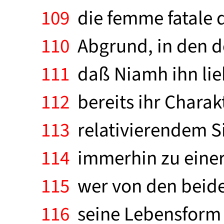
109
die femme fatale d
110
Abgrund, in den de
111
daß Niamh ihn liebt
112
bereits ihr Charakt
113
relativierendem Si
114
immerhin zu einer
115
wer von den beide
116
seine Lebensform h