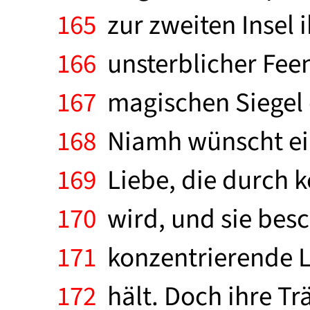
165
zur zweiten Insel 
166
unsterblicher Fee
167
magischen Siegel d
168
Niamh wünscht ei
169
Liebe, die durch 
170
wird, und sie besch
171
konzentrierende Li
172
hält. Doch ihre Tr