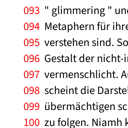
093
" glimmering " und
094
Metaphern für ihre 
095
verstehen sind. S
096
Gestalt der nicht-
097
vermenschlicht. Au
098
scheint die Darste
099
übermächtigen sch
100
zu folgen. Niamh k