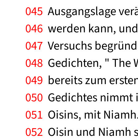
045
Ausgangslage verä
046
werden kann, und z
047
Versuchs begründet
048
Gedichten, " The W
049
bereits zum ersten
050
Gedichtes nimmt i
051
Oisins, mit Niamh.
052
Oisin und Niamh s