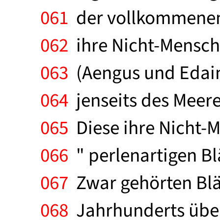
061
der vollkommenen 
062
ihre Nicht-Menschl
063
(Aengus und Edain
064
jenseits des Meere
065
Diese ihre Nicht-Me
066
" perlenartigen Blä
067
Zwar gehörten Blä
068
Jahrhunderts über