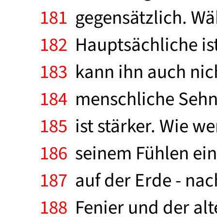
181
gegensätzlich. Wäh
182
Hauptsächliche ist,
183
kann ihn auch nich
184
menschliche Sehns
185
ist stärker. Wie we
186
seinem Fühlen einn
187
auf der Erde - nac
188
Fenier und der alt