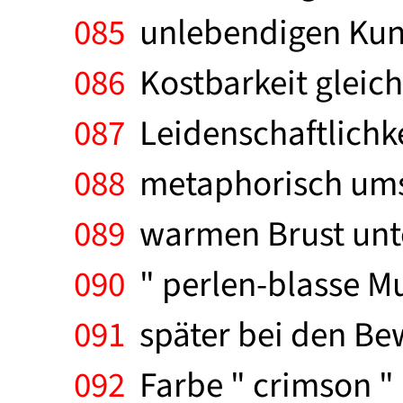
085
unlebendigen Kunst
086
Kostbarkeit gleicht
087
Leidenschaftlichkei
088
metaphorisch umsc
089
warmen Brust unt
090
" perlen-blasse M
091
später bei den Bewo
092
Farbe " crimson " 