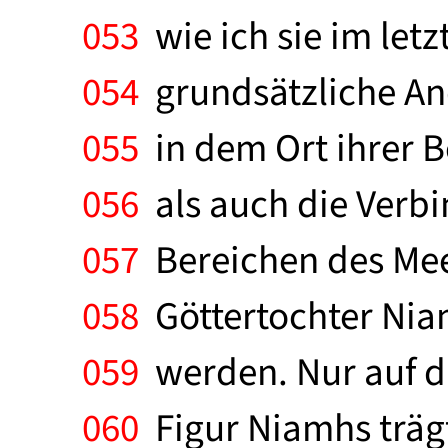
053
wie ich sie im letz
054
grundsätzliche Ande
055
in dem Ort ihrer B
056
als auch die Verb
057
Bereichen des Meer
058
Göttertochter Nia
059
werden. Nur auf die
060
Figur Niamhs trägt