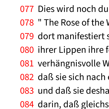
077
Dies wird noch dur
078
" The Rose of the 
079
dort manifestiert 
080
ihrer Lippen ihre 
081
verhängnisvolle W
082
daß sie sich nach 
083
und daß sie deshal
084
darin, daß gleichs