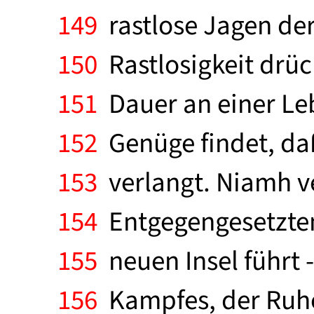
149
rastlose Jagen der 
150
Rastlosigkeit drück
151
Dauer an einer Leb
152
Genüge findet, da
153
verlangt. Niamh v
154
Entgegengesetzten 
155
neuen Insel führt 
156
Kampfes, der Ruhe