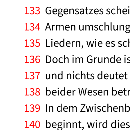
133
Gegensatzes schein
134
Armen umschlungen 
135
Liedern, wie es sc
136
Doch im Grunde ist 
137
und nichts deutet e
138
beider Wesen betre
139
In dem Zwischenber
140
beginnt, wird die