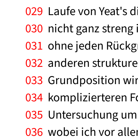
029
Laufe von Yeat's d
030
nicht ganz streng 
031
ohne jeden Rückgri
032
anderen strukturell
033
Grundposition wir
034
komplizierteren Fo
035
Untersuchung um e
036
wobei ich vor alle