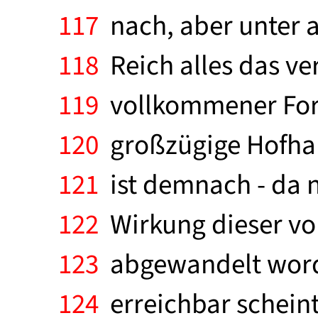
117
nach, aber unter a
118
Reich alles das ver
119
vollkommener Form
120
großzügige Hofhal
121
ist demnach - da n
122
Wirkung dieser vo
123
abgewandelt worde
124
erreichbar scheint