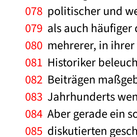
078
politischer und w
079
als auch häufiger 
080
mehrerer, in ihre
081
Historiker beleuc
082
Beiträgen maßgebl
083
Jahrhunderts weni
084
Aber gerade ein so
085
diskutierten gesc