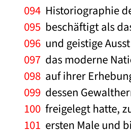
094
Historiographie d
095
beschäftigt als da
096
und geistige Auss
097
das moderne Natio
098
auf ihrer Erhebun
099
dessen Gewaltherrs
100
freigelegt hatte,
101
ersten Male und bi