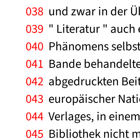
038
und zwar in der Ü
039
" Literatur " auc
040
Phänomens selbst d
041
Bande behandelten 
042
abgedruckten Beit
043
europäischer Nati
044
Verlages, in eine
045
Bibliothek nicht m