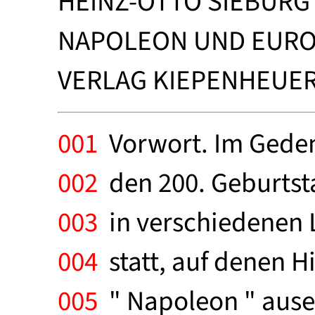
HEINZ-OTTO SIEBURG 
NAPOLEON UND EUR
VERLAG KIEPENHEUER 
001
Vorwort. Im Geden
002
den 200. Geburtst
003
in verschiedenen 
004
statt, auf denen H
005
" Napoleon " ausei