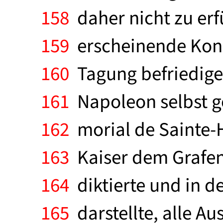
158
daher nicht zu erf
159
erscheinende Kong
160
Tagung befriedige
161
Napoleon selbst g
162
morial de Sainte-H
163
Kaiser dem Grafen
164
diktierte und in d
165
darstellte, alle A