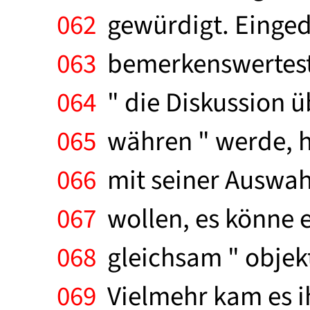
062
gewürdigt. Einged
063
bemerkenswertest
064
" die Diskussion ü
065
währen " werde, h
066
mit seiner Auswah
067
wollen, es könne 
068
gleichsam " objekt
069
Vielmehr kam es ih