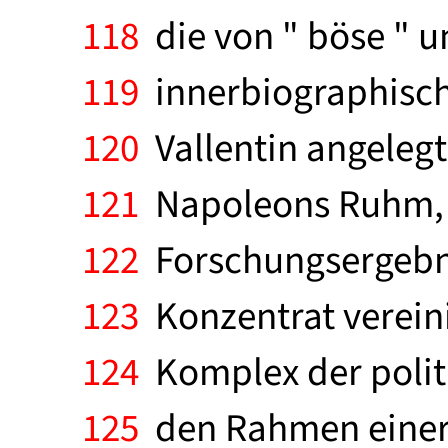
118
die von " böse " un
119
innerbiographisch
120
Vallentin angelegt 
121
Napoleons Ruhm, d
122
Forschungsergebnis
123
Konzentrat vereini
124
Komplex der politi
125
den Rahmen einer 