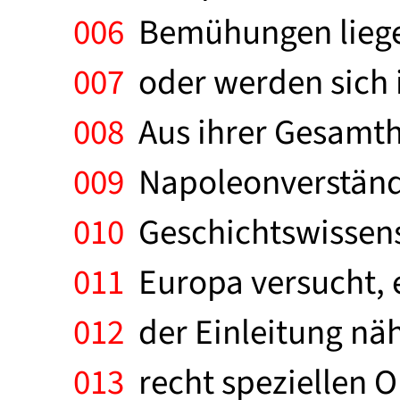
006
Bemühungen liegen
007
oder werden sich i
008
Aus ihrer Gesamthei
009
Napoleonverständn
010
Geschichtswissens
011
Europa versucht, ei
012
der Einleitung näh
013
recht speziellen O