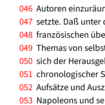
046
Autoren einzuräum
047
setzte. Daß unter 
048
französischen über
049
Themas von selbst.
050
sich der Herausge
051
chronologischer S
052
Aufsätze und Auszü
053
Napoleons und sei