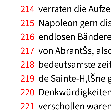
214
verraten die Aufze
215
Napoleon gern disk
216
endlosen Bänderei
217
von AbrantŠs, also
218
bedeutsamste zeit
219
de Sainte-H‚lŠne g
220
Denkwürdigkeiten 
221
verschollen waren 