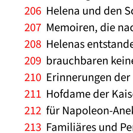
206
Helena und den Sc
207
Memoiren, die nac
208
Helenas entstanden,
209
brauchbaren keine
210
Erinnerungen der 
211
Hofdame der Kaise
212
für Napoleon-Anekd
213
Familiäres und Per