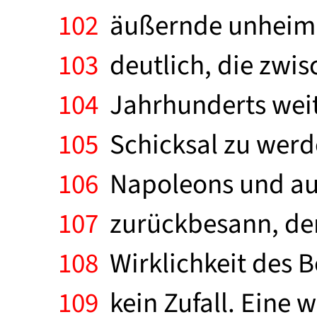
102
äußernde unheimli
103
deutlich, die zwis
104
Jahrhunderts weit
105
Schicksal zu werde
106
Napoleons und auf 
107
zurückbesann, der 
108
Wirklichkeit des 
109
kein Zufall. Eine 