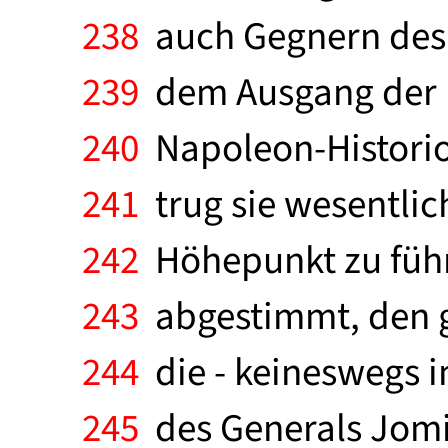
238
auch Gegnern des Ka
239
dem Ausgang der Re
240
Napoleon-Historio
241
trug sie wesentlic
242
Höhepunkt zu führ
243
abgestimmt, den gr
244
die - keineswegs i
245
des Generals Jomin