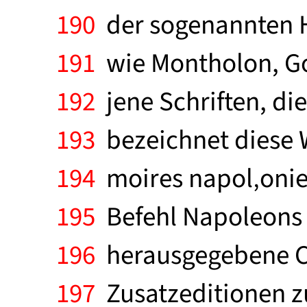
190
der sogenannten He
191
wie Montholon, Go
192
jene Schriften, di
193
bezeichnet diese W
194
moires napol‚onien
195
Befehl Napoleons 3
196
herausgegebene C
197
Zusatzeditionen z