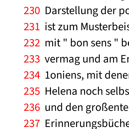
230
Darstellung der p
231
ist zum Musterbeis
232
mit " bon sens " 
233
vermag und am End
234
1oniens, mit denen
235
Helena noch selbst
236
und den großenteil
237
Erinnerungsbücher