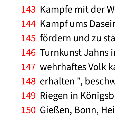
143
Kampfe mit der Waf
144
Kampf ums Dasein u
145
fördern und zu stä
146
Turnkunst Jahns im
147
wehrhaftes Volk ka
148
erhalten ", besch
149
Riegen in Königsber
150
Gießen, Bonn, Hei