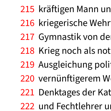
215
kräftigen Mann und
216
kriegerische Wehrf
217
Gymnastik von der
218
Krieg noch als not
219
Ausgleichung polit
220
vernünftigerem We
221
Denktages der Katz
222
und Fechtlehrer un