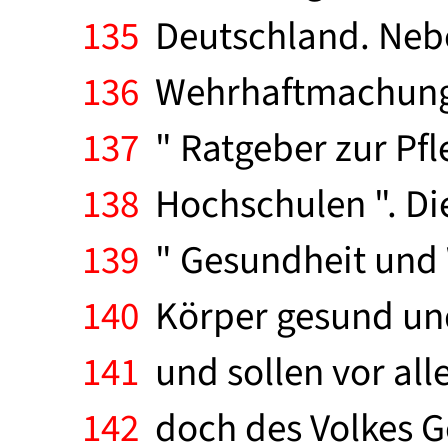
135
Deutschland. Neben
136
Wehrhaftmachung d
137
" Ratgeber zur Pfl
138
Hochschulen ". Die
139
" Gesundheit und 
140
Körper gesund und 
141
und sollen vor all
142
doch des Volkes Ge