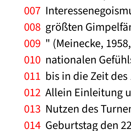
007
Interessenegoismu
008
größten Gimpelfäng
009
" (Meinecke, 1958, 
010
nationalen Gefühls
011
bis in die Zeit des
012
Allein Einleitung 
013
Nutzen des Turnens
014
Geburtstag den 22