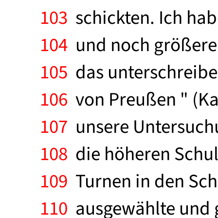
103
schickten. Ich hab
104
und noch größerer 
105
das unterschreibe 
106
von Preußen " (Kai
107
unsere Untersuchu
108
die höheren Schule
109
Turnen in den Schu
110
ausgewählte und g