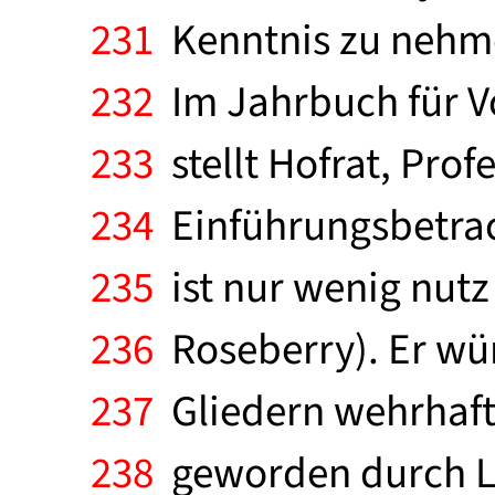
231
Kenntnis zu nehme
232
Im Jahrbuch für V
233
stellt Hofrat, Prof
234
Einführungsbetrach
235
ist nur wenig nutz
236
Roseberry). Er wün
237
Gliedern wehrhafte
238
geworden durch Lei