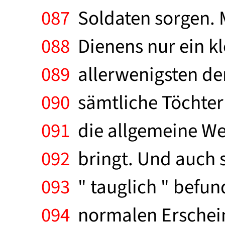
087
Soldaten sorgen. M
088
Dienens nur ein kl
089
allerwenigsten der
090
sämtliche Töchter
091
die allgemeine Weh
092
bringt. Und auch s
093
" tauglich " befund
094
normalen Erschein