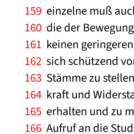
159
einzelne muß auch
160
die der Bewegung z
161
keinen geringeren 
162
sich schützend vor
163
Stämme zu stellen 
164
kraft und Widersta
165
erhalten und zu m
166
Aufruf an die Stud