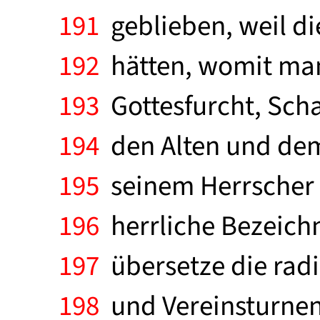
191
geblieben, weil di
192
hätten, womit man
193
Gottesfurcht, Sch
194
den Alten und dem
195
seinem Herrscher d
196
herrliche Bezeichn
197
übersetze die radi
198
und Vereinsturnen 