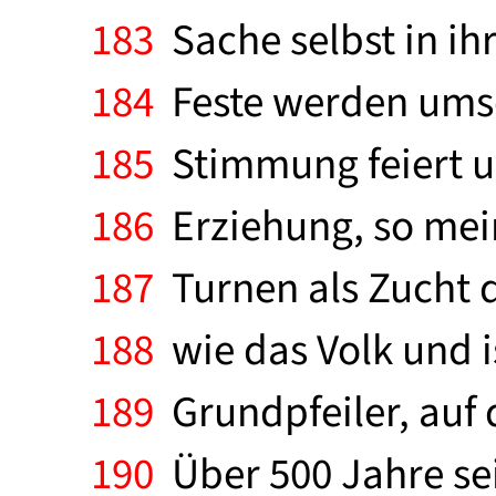
183
Sache selbst in ih
184
Feste werden umso 
185
Stimmung feiert und
186
Erziehung, so meint
187
Turnen als Zucht d
188
wie das Volk und is
189
Grundpfeiler, auf 
190
Über 500 Jahre sei