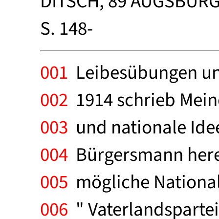
DITSCH, 89 AUGSBURG
S. 148-
001
Leibesübungen und
002
1914 schrieb Meine
003
und nationale Idee
004
Bürgersmann herein
005
mögliche Nationalp
006
" Vaterlandspartei