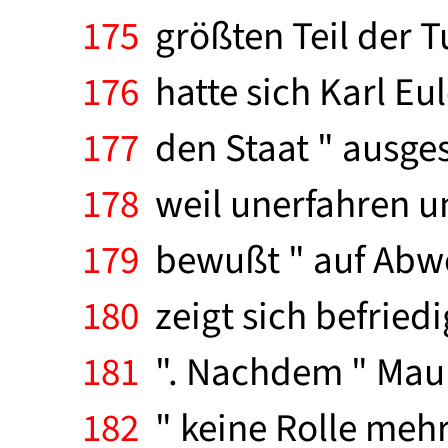
175
größten Teil der T
176
hatte sich Karl Eu
177
den Staat " ausges
178
weil unerfahren und
179
bewußt " auf Abweg
180
zeigt sich befried
181
". Nachdem " Mault
182
" keine Rolle mehr