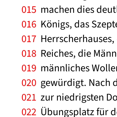
015
machen dies deutl
016
Königs, das Szept
017
Herrscherhauses, d
018
Reiches, die Männli
019
männliches Wollen
020
gewürdigt. Nach de
021
zur niedrigsten Do
022
Übungsplatz für de