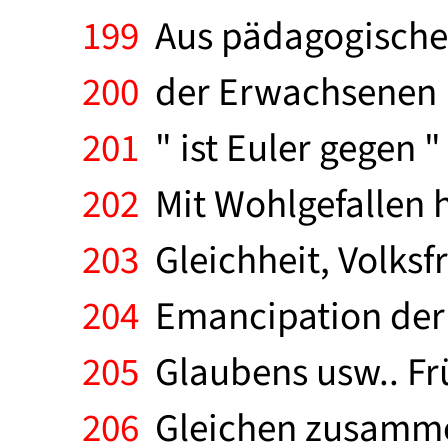
199
Aus pädagogischen
200
der Erwachsenen ni
201
" ist Euler gegen "
202
Mit Wohlgefallen h
203
Gleichheit, Volksfr
204
Emancipation der u
205
Glaubens usw.. Frü
206
Gleichen zusammen