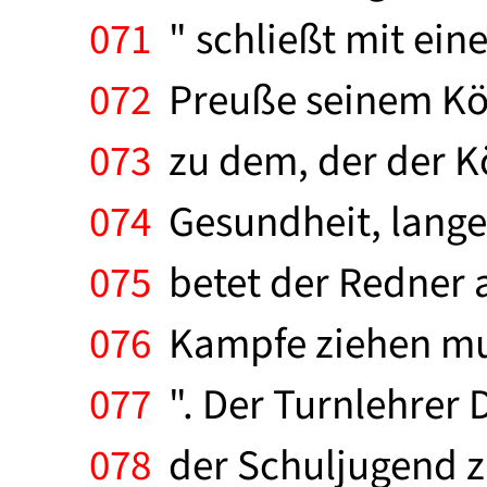
071
" schließt mit ein
072
Preuße seinem Köni
073
zu dem, der der Kö
074
Gesundheit, langes
075
betet der Redner a
076
Kampfe ziehen mu
077
". Der Turnlehrer 
078
der Schuljugend zu