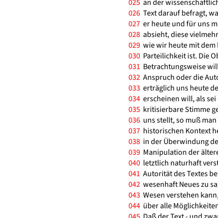
025
an der wissenschaftlich
026
Text darauf befragt, was
027
er heute und für uns m
028
absieht, diese vielmehr 
029
wie wir heute mit dem 
030
Parteilichkeit ist. Die O
031
Betrachtungsweise wil
032
Anspruch oder die Autor
033
erträglich uns heute de
034
erscheinen will, als sei
035
kritisierbare Stimme g
036
uns stellt, so muß man
037
historischen Kontext he
038
in der Überwindung des
039
Manipulation der ältere
040
letztlich naturhaft ve
041
Autorität des Textes be
042
wesenhaft Neues zu sage
043
Wesen verstehen kann, 
044
über alle Möglichkeiten
045
Daß der Text - und zwar