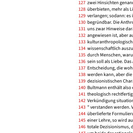
127
zwei Hinsichten genannt
128
überbieten, mehr als 
129
verlangen; sodann: es is
130
begründbar. Die Anthro
131
uns zwar Hinweise dara
132
angewiesen ist, aber a
133
kulturanthropologisch re
134
wissenschaftlich ausz
135
durch Menschen, warum
136
sein soll als Liebe. Das
137
Entscheidung, die wohl
138
werden kann, aber die s
139
dezisionistischen Chara
140
Bultmann enthält also 
141
theologisch rechtfertig
142
Verkündigung situation
143
" verstanden werden. 
144
überlieferte Formulier
145
einer Lehre, so wird a
146
totale Dezisionismus, d