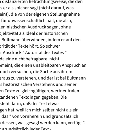
 distanzierten Betrachtungsweise, die den
 er als solcher sagt (nicht darauf, was
eint), die von der eigenen Stellungnahme
für unwissenschaftlich hält, die also,
leninistischen Ausdruck sagen, ohne
bjektivität als Ideal der historischen
l Bultmann überwinden, indem er auf den
ität der Texte hört. So schwer
r Ausdruck " Autorität des Textes "
 da eine nicht befragbare, nicht
emeint, die einen unableitbaren Anspruch an
 doch versuchen, die Sache aus ihrem
raus zu verstehen, und der ist bei Bultmann
 historistischen Verstehens und seiner
n Texte zu gleichgültigen, wertneutralen,
rstandenen Textdingen gegeben. Die
steht darin, daß der Text etwas
n hat, weil ich mich selber nicht als ein
das " von vornherein und grundsätzlich
 dessen, was gesagt werden kann, verfügt ".
 grundsätzlich jeder Text -