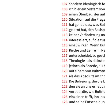
107
sondern ideologisch fo
108
ich hier ein System vo
109
einen Überbau, der auf 
110
Situation, auf die Frag
111
hat genau das, was Bul
112
gelernt hat, den Basisb
113
keiner Veränderung mehr
114
interessiert, auf die z
115
einzuwirken. Wenn Bult
116
Kirche und Lehre im N
117
unterscheidet, so geschi
118
Theologie - als diskutie
119
jedoch als Anrede, als 
120
mit einem von Bultman
121
als das Absolute im chri
122
Die Befreiung, die die L
123
den sie an uns erhebt, 
124
Anrede, die, wie Bultma
125
einzelnen trifft, ihn in
126
und seine Entscheidung