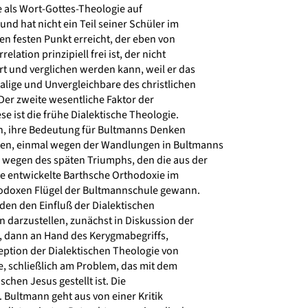
 als Wort-Gottes-Theologie auf
nd hat nicht ein Teil seiner Schüler im
n festen Punkt erreicht, der eben von
elation prinzipiell frei ist, der nicht
ert und verglichen werden kann, weil er das
lige und Unvergleichbare des christlichen
er zweite wesentliche Faktor der
 ist die frühe Dialektische Theologie.
ch, ihre Bedeutung für Bultmanns Denken
gen, einmal wegen der Wandlungen in Bultmanns
wegen des späten Triumphs, den die aus der
e entwickelte Barthsche Orthodoxie im
doxen Flügel der Bultmannschule gewann.
den den Einfluß der Dialektischen
 darzustellen, zunächst in Diskussion der
s, dann an Hand des Kerygmabegriffs,
zeption der Dialektischen Theologie von
 schließlich am Problem, das mit dem
schen Jesus gestellt ist. Die
. Bultmann geht aus von einer Kritik