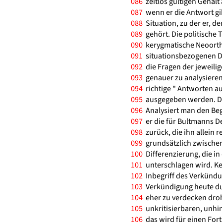
086
zeitlos gültigen Gehalt
087
wenn er die Antwort gib
088
Situation, zu der er, de
089
gehört. Die politische T
090
kerygmatische Neoorth
091
situationsbezogenen D
092
die Fragen der jeweilig
093
genauer zu analysieren
094
richtige " Antworten au
095
ausgegeben werden. De
096
Analysiert man den Beg
097
er die für Bultmanns D
098
zurück, die ihn allein 
099
grundsätzlich zwische
100
Differenzierung, die i
101
unterschlagen wird. Ke
102
Inbegriff des Verkündun
103
Verkündigung heute du
104
eher zu verdecken droh
105
unkritisierbaren, unhin
106
das wird für einen Fort