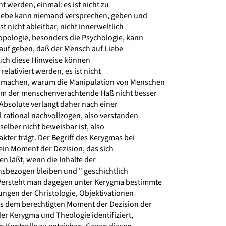
 werden, einmal: es ist nicht zu
Liebe kann niemand versprechen, geben und
t nicht ableitbar, nicht innerweltlich
pologie, besonders die Psychologie, kann
uf geben, daß der Mensch auf Liebe
uch diese Hinweise können
lativiert werden, es ist nicht
umachen, warum die Manipulation von Menschen
 der menschenverachtende Haß nicht besser
 Absolute verlangt daher nach einer
 rational nachvollzogen, also verstanden
elber nicht beweisbar ist, also
kter trägt. Der Begriff des Kerygmas bei
ein Moment der Dezision, das sich
en läßt, wenn die Inhalte der
sbezogen bleiben und " geschichtlich
Versteht man dagegen unter Kerygma bestimmte
ungen der Christologie, Objektivationen
us dem berechtigten Moment der Dezision der
er Kerygma und Theologie identifiziert,