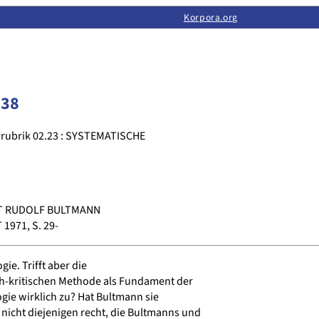
Limas:
Hauptseite
·
Inhalt
·
Suchen
·
Feedback
Korpora.org
·
Korpora.org
·
LINSE
238
rubrik 02.23 : SYSTEMATISCHE
T RUDOLF BULTMANN
971, S. 29-
ie. Trifft aber die
h-kritischen Methode als Fundament der
e wirklich zu? Hat Bultmann sie
icht diejenigen recht, die Bultmanns und