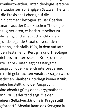
rmuliert werden. Unter Ideologie verstehe
n situationsunabhängigen Satzwahrheiten,
die Praxis des Lebens, auf die
en nicht mehr bezogen ist. Der Überbau
tmann aus der Dialektischen Theologie
ezug, verloren, er ist darum selber zu
 fahig, und er ist auch nicht daran
ugrundeliegende Situation verändernd
mann, jedenfalls 1929, in dem Aufsatz "
euen Testament " Kerygma und Theologie
eht es im Interesse der Kritik, der die
rte Lehre - unterliegt; das Kerygma
Anspruch oder - wie ich interpretierend
n nicht gebrauchten Ausdruck sagen würde -
stlichen Glauben unterliegt keiner Kritik.
iebe herstellt, und der Anspruch,
sind absolut gültig oder kerygmatische
nn Paulus deutend sagt, " je den
 seinem Selbstverständnis in Frage stellt
 fordert ". Absolut kann das Kerygma in