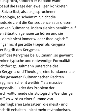
 ausspricht, sondern er ist dann wahr,
t auf die Frage der jeweiligen konkreten
r Satz selbst, als ausgesprochener
heologie, so scheint mir, nicht die
odoxie zieht die Konsequenzen aus diesem
enken Bultmanns, indem sie sich bemüht, auf
en Situation genauer zu hören und sie
, damit nicht immer wieder theologisch "
f gar nicht gestellte Fragen als Kerygma
r Begriff des Kerygmas.
riff des Kerygmas bei Bultmann, so gewinnt
enken typische und notwendige Formalität
rechtfertigt. Bultmann unterscheidet
n Kerygma und Theologie, eine fundamentale
n der gesamten Bultmannschen Rechten
rygma erscheint weithin " als massiver
gssolls (...) der das Problem der
rch volltönende christologische Wendungen
t ", es wird zu einer Summe von
terfragbaren Lehrsätzen, die meist - und
schritt gehalten - nicht mehr mythologisch,