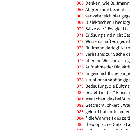
066
Denken, wie Bultmann es
067
Abgrenzung bezieht sic
068
verwahrt sich hier geg
069
Dialektischen Theologi
070
Sätze wie " Ewigkeit ist
071
Erlösung sind nicht Ge
072
Wissenschaft vorgeordn
073
Bultmann darlegt, verme
074
Verhältnis zur Sache das
075
über ein Wissen verfüg
076
Aufnahme der Dialektis
077
ungeschichtliche, angeb
078
situationsunabhängige,
079
Bedeutung, die Bultman
080
besteht in der " Einsich
081
Menschen, das heißt in
082
Geschichtlichkeit ". Wa
083
gelernt hat - oder geler
084
" die Wahrheit des zeit
085
theologischer Satz ist 