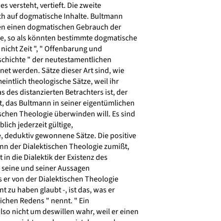
 versteht, vertieft. Die zweite
h auf dogmatische Inhalte. Bultmann
en einen dogmatischen Gebrauch der
e, so als könnten bestimmte dogmatische
 nicht Zeit ", " Offenbarung und
schichte " der neutestamentlichen
et werden. Sätze dieser Art sind, wie
intlich theologische Sätze, weil ihr
 des distanzierten Betrachters ist, der
t, das Bultmann in seiner eigentümlichen
chen Theologie überwinden will. Es sind
lich jederzeit gültige,
 deduktiv gewonnene Sätze. Die positive
n der Dialektischen Theologie zumißt,
t in die Dialektik der Existenz des
 seine und seiner Aussagen
s er von der Dialektischen Theologie
nt zu haben glaubt -, ist das, was er
lichen Redens " nennt. " Ein
also nicht um deswillen wahr, weil er einen