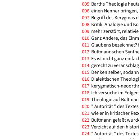
005
Barths Theologie heute
006
einen Nenner bringen, u
007
Begriff des Kerygmas de
008
Kritik, Analogie und Korr
009
mehr zerstört, relativi
010
Ganz Andere, das Einma
011
Glaubens bezeichnet? D
012
Bultmannschen Synthese
013
Es ist nicht ganz einfa
014
gerecht zu veranschla
015
Denken selber, sodann 
016
Dialektischen Theologi
017
kerygmatisch-neoortho
018
Ich versuche im Folgen
019
Theologie auf Bultmann
020
" Autorität " des Texte
021
wie er in kritischer Re
022
Bultmann gefaßt wurde,
023
Verzicht auf den histori
024
" Autorität " des Textes