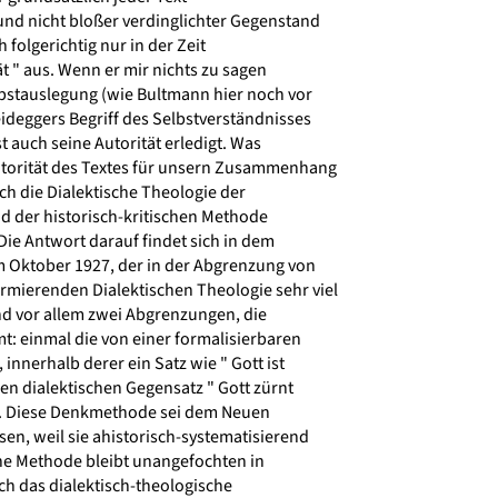
nd nicht bloßer verdinglichter Gegenstand
 folgerichtig nur in der Zeit
t " aus. Wenn er mir nichts zu sagen
lbstauslegung (wie Bultmann hier noch vor
eggers Begriff des Selbstverständnisses
st auch seine Autorität erledigt. Was
torität des Textes für unsern Zusammenhang
ch die Dialektische Theologie der
 der historisch-kritischen Methode
Die Antwort darauf findet sich in dem
 Oktober 1927, der in der Abgrenzung von
rmierenden Dialektischen Theologie sehr viel
nd vor allem zwei Abgrenzungen, die
: einmal die von einer formalisierbaren
innerhalb derer ein Satz wie " Gott ist
n dialektischen Gegensatz " Gott zürnt
 Diese Denkmethode sei dem Neuen
, weil sie ahistorisch-systematisierend
che Methode bleibt unangefochten in
rch das dialektisch-theologische